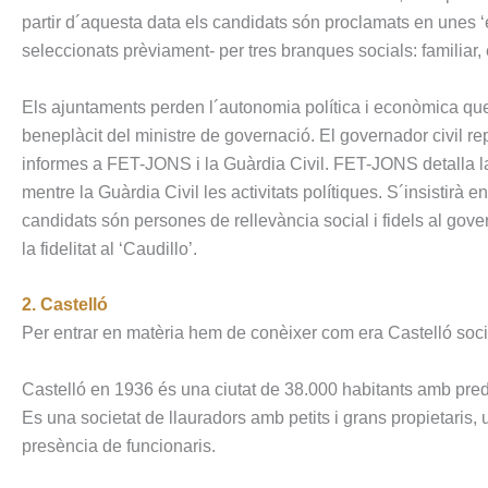
partir d´aquesta data els candidats són proclamats en unes ‘
seleccionats prèviament- per tres branques socials: familiar, e
Els ajuntaments perden l´autonomia política i econòmica que
beneplàcit del ministre de governació. El governador civil re
informes a FET-JONS i la Guàrdia Civil. FET-JONS detalla la pr
mentre la Guàrdia Civil les activitats polítiques. S´insistirà 
candidats són persones de rellevància social i fidels al gover
la fidelitat al ‘Caudillo’.
2. Castelló
Per entrar en matèria hem de conèixer com era Castelló social
Castelló en 1936 és una ciutat de 38.000 habitants amb predom
Es una societat de llauradors amb petits i grans propietaris, 
presència de funcionaris.