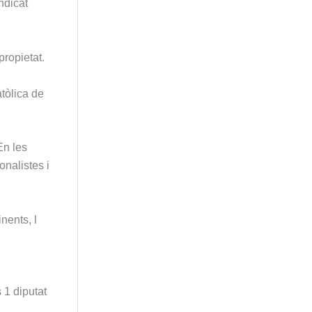
ndicat
propietat.
atòlica de
En les
onalistes i
nents, l
 1 diputat