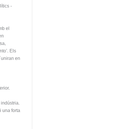
tics -
mb el
en
sa,
nto’. Els
s´uniran en
rior.
indústria.
i una forta