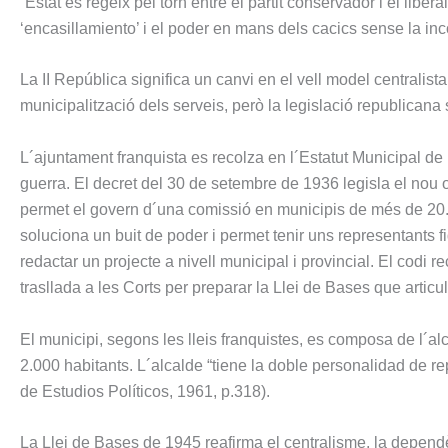
´Estat es regeix pel torn entre el partit conservador i el libe
‘encasillamiento’ i el poder en mans dels cacics sense la in
La II República significa un canvi en el vell model centralis
municipalització dels serveis, però la legislació republicana 
L´ajuntament franquista es recolza en l´Estatut Municipal de
guerra. El decret del 30 de setembre de 1936 legisla el nou o
permet el govern d´una comissió en municipis de més de 20
soluciona un buit de poder i permet tenir uns representants 
redactar un projecte a nivell municipal i provincial. El codi 
trasllada a les Corts per preparar la Llei de Bases que articula
El municipi, segons les lleis franquistes, es composa de l´
2.000 habitants. L´alcalde “tiene la doble personalidad de re
de Estudios Políticos, 1961, p.318).
La Llei de Bases de 1945 reafirma el centralisme, la dependè