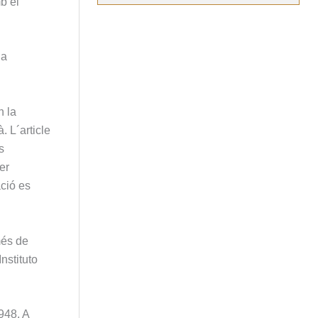
b el
la
n la
. L´article
s
er
ació es
més de
nstituto
948. A