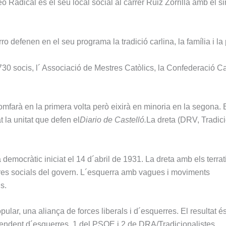
Radical és el seu local social al carrer Ruiz Zorrilla amb el si
 defenen en el seu programa la tradició carlina, la família i la 
.730 socis, l´ Associació de Mestres Catòlics, la Confederació C
omfarà en la primera volta però eixirà en minoria en la segona. 
 la unitat que defen el
Diario de Castelló.
La dreta (DRV, Tradici
 democràtic iniciat el 14 d´abril de 1931. La dreta amb els terrati
esures socials del govern. L´esquerra amb vagues i moviments
s.
ular, una aliança de forces liberals i d´esquerres. El resultat és
endent d´esquerres, 1 del PSOE i 2 de DRA/Tradicionalistes.