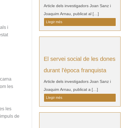
Article dels investigadors Joan Sanz i
Joaquim Arnau, publicat al […]
Llegir més
als i
estat
El servei social de les dones
durant l’època franquista
ncarna
Article dels investigadors Joan Sanz i
com les
Joaquim Arnau, publicat a […]
Llegir més
es les
´impuls de