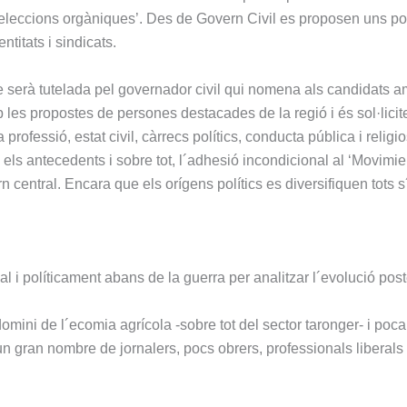
eleccions orgàniques’. Des de Govern Civil es proposen uns polí
ntitats i sindicats.
 serà tutelada pel governador civil qui nomena als candidats a
p les propostes de persones destacades de la regió i és sol·licit
ofessió, estat civil, càrrecs polítics, conducta pública i religio
en els antecedents i sobre tot, l´adhesió incondicional al ‘Movimie
n central. Encara que els orígens polítics es diversifiquen tots 
 i políticament abans de la guerra per analitzar l´evolució poste
ini de l´ecomia agrícola -sobre tot del sector taronger- i poca 
un gran nombre de jornalers, pocs obrers, professionals liberals 