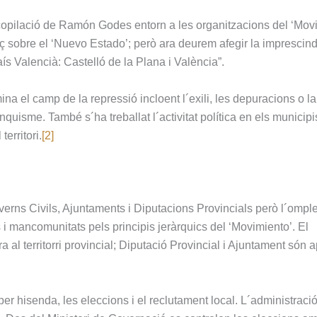
copilació de Ramón Godes entorn a les organitzacions del ‘Mov
nç sobre el ‘Nuevo Estado’; però ara deurem afegir la imprescind
ís Valencià: Castelló de la Plana i València”.
ina el camp de la repressió incloent l´exili, les depuracions o la
nquisme. També s´ha treballat l´activitat política en els municipis
territori.
[2]
verns Civils, Ajuntaments i Diputacions Provincials però l´ompl
s i mancomunitats pels principis jeràrquics del ‘Movimiento’. El
a al territorri provincial; Diputació Provincial i Ajuntament són 
er hisenda, les eleccions i el reclutament local. L´administració