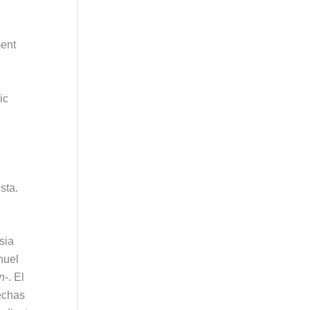
ment
ic
sta.
sia
nuel
n
-. El
echas