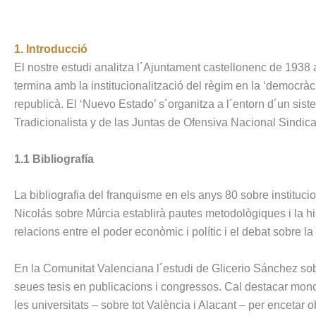
1. Introducció
El nostre estudi analitza l´Ajuntament castellonenc de 1938 
termina amb la institucionalització del règim en la ‘democràci
republicà. El ‘Nuevo Estado’ s´organitza a l´entorn d´un sist
Tradicionalista y de las Juntas de Ofensiva Nacional Sindical
1.1 Bibliografía
La bibliografia del franquisme en els anys 80 sobre institucions
Nicolás sobre Múrcia establirà pautes metodològiques i la h
relacions entre el poder econòmic i polític i el debat sobre la
En la Comunitat Valenciana l´estudi de Glicerio Sánchez so
seues tesis en publicacions i congressos. Cal destacar monog
les universitats – sobre tot València i Alacant – per encetar 