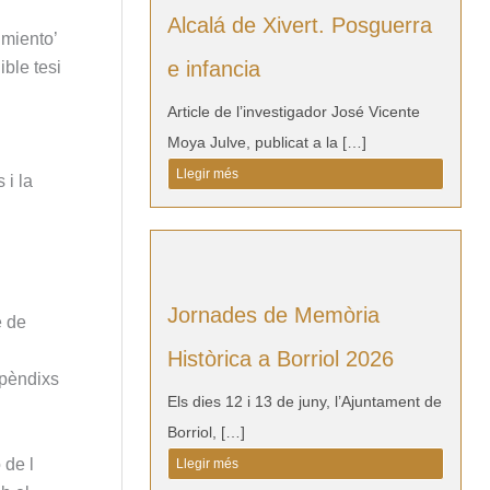
Alcalá de Xivert. Posguerra
imiento’
e infancia
ible tesi
Article de l’investigador José Vicente
Moya Julve, publicat a la […]
Llegir més
 i la
Jornades de Memòria
e de
Històrica a Borriol 2026
apèndixs
Els dies 12 i 13 de juny, l’Ajuntament de
Borriol, […]
 de l
Llegir més