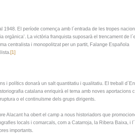
al 1948. El període comença amb l´entrada de les tropes nacion
a orgànica’. La victòria franquista suposarà el trencament de l´
ema centralista i monopolitzat per un partit, Falange Española
ista.
[1]
 i polítics donarà un salt quantitatiu i qualitatiu. El treball d´E
istoriografia catalana enriquirà el tema amb noves aportacions 
 ruptura o el continuïsme dels grups dirigents.
bre Alacant ha obert el camp a nous historiadors que promocion
rafies locals i comarcals, com a Catarroja, la Ribera Baixa, i l
obres importants.