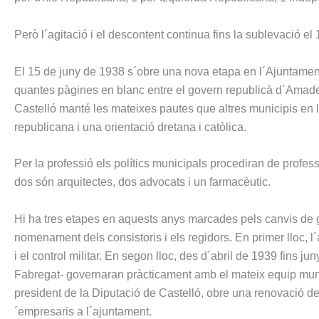
Però l´agitació i el descontent continua fins la sublevació el 
El 15 de juny de 1938 s´obre una nova etapa en l´Ajuntament 
quantes pàgines en blanc entre el govern republicà d´Amad
Castelló manté les mateixes pautes que altres municipis en l
republicana i una orientació dretana i catòlica.
Per la professió els polítics municipals procediran de profess
dos són arquitectes, dos advocats i un farmacèutic.
Hi ha tres etapes en aquests anys marcades pels canvis de gove
nomenament dels consistoris i els regidors. En primer lloc, 
i el control militar. En segon lloc, des d´abril de 1939 fins 
Fabregat- governaran pràcticament amb el mateix equip munici
president de la Diputació de Castelló, obre una renovació d
´empresaris a l´ajuntament.