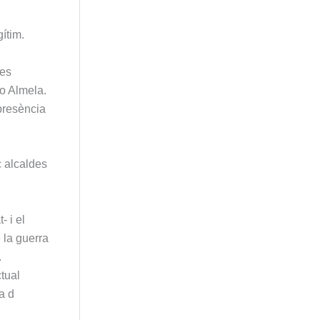
gítim.
nes
o Almela.
 presència
c alcaldes
- i el
 la guerra
.
tual
a d