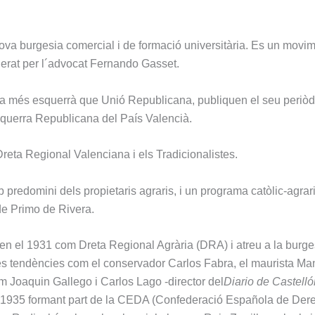
nova burgesia comercial i de formació universitària. Es un movi
liderat per l´advocat Fernando Gasset.
 més esquerrà que Unió Republicana, publiquen el seu periòd
Esquerra Republicana del País Valencià.
eta Regional Valenciana i els Tradicionalistes.
redomini dels propietaris agraris, i un programa catòlic-agrari
 de Primo de Rivera.
en el 1931 com Dreta Regional Agrària (DRA) i atreu a la burge
erses tendències com el conservador Carlos Fabra, el maurista Ma
com Joaquin Gallego i Carlos Lago -director del
Diario de Castelló
 1935 formant part de la CEDA (Confederació Española de Der