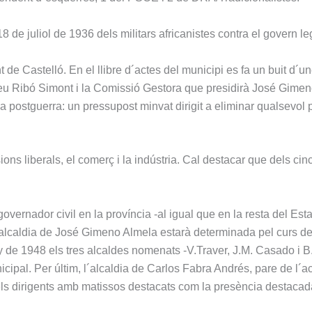
18 de juliol de 1936 dels militars africanistes contra el govern le
de Castelló. En el llibre d´actes del municipi es fa un buit d´u
eu Ribó Simont i la Comissió Gestora que presidirà José Gimen
a postguerra: un pressupost minvat dirigit a eliminar qualsevol
ions liberals, el comerç i la indústria. Cal destacar que dels cin
rnador civil en la província -al igual que en la resta del Estat
l´alcaldia de José Gimeno Almela estarà determinada pel curs de
juny de 1948 els tres alcaldes nomenats -V.Traver, J.M. Casado i B
pal. Per últim, l´alcaldia de Carlos Fabra Andrés, pare de l´ac
els dirigents amb matissos destacats com la presència destacad