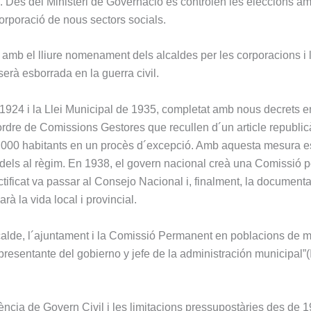
ral. Des del Ministeri de Governació es controlen les eleccions am
corporació de nous sectors socials.
ta amb el lliure nomenament dels alcaldes per les corporacions i 
serà esborrada en la guerra civil.
 1924 i la Llei Municipal de 1935, completat amb nous decrets e
rdre de Comissions Gestores que recullen d´un article republicà
.000 habitants en un procès d´excepció. Amb aquesta mesura e
fidels al règim. En 1938, el govern nacional creà una Comissió p
rectificat va passar al Consejo Nacional i, finalment, la document
rà la vida local i provincial.
alcalde, l´ajuntament i la Comissió Permanent en poblacions de 
presentante del gobierno y jefe de la administración municipal”(I
ncia de Govern Civil i les limitacions pressupostàries des de 1