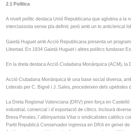
2.1 Política
A nivell polític destaca Unió Republicana que aglutina a la 
interclassista sense pla definit, però amb un to anticlerical 
Gaietà Huguet amb Acció Republicana presenta un programa
Libertad. En 1934 Gaietà Huguet i altres polítics fundaran 
En la dreta destaca Acció Ciutadana Monàrquica (ACM), la Dr
Acció Ciutadana Monàrquica té una base social diversa, amb p
Liderats per C. Bigné i J. Sales, procedeixen dels upetistes
La Dreta Regional Valenciana (DRV) pren força en Castelló 
industrial, comercial i d´exportació de cítrics. Inclourà div
Breva Perales, l´albinyanista Vilar o sindicalistes catòlics 
Partit Republicà Conservador ingressa en DRA en gener de