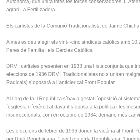
Autónoma) que unirà totes les forces conservadores. L´Ateneo 
agrari La Fertilizadora.
Els carlistes de la Comunió Tradicionalista de Jaime Chicharro
A més es deu afegir els vint-i-cinc sindicats catòlics amb 10
Pares de Família i els Cercles Catòlics.
DRV i carlistes presenten en 1933 una llista conjunta que tri
eleccions de 1936 DRV i Tradicionalistes no s´uniran malgrat
Radicals) s´oposarà a l´anticlerical Front Popular.
Al llarg de la II República s´havia gestat l´oposició al sistema
´església i l´exèrcit al davant s´oposa a la política i les m
insurreccionals, com en octubre de 1934, demane més canvi
Les eleccions de febrer de 1936 donen la victòria al Front Pop
per Unió Republicana, 1 per Izquierda Republicana, 1 indep