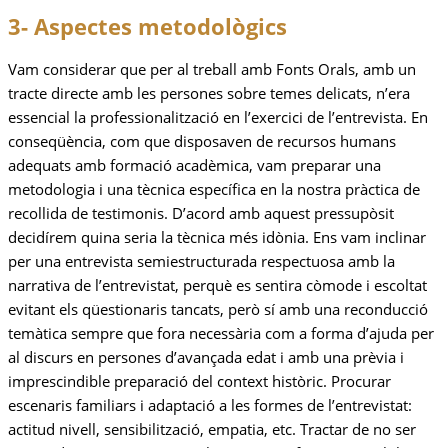
3- Aspectes metodològics
Vam considerar que per al treball amb Fonts Orals, amb un
tracte directe amb les persones sobre temes delicats, n’era
essencial la professionalització en l’exercici de l’entrevista. En
conseqüència, com que disposaven de recursos humans
adequats amb formació acadèmica, vam preparar una
metodologia i una tècnica específica en la nostra pràctica de
recollida de testimonis. D’acord amb aquest pressupòsit
decidírem quina seria la tècnica més idònia. Ens vam inclinar
per una entrevista semiestructurada respectuosa amb la
narrativa de l’entrevistat, perquè es sentira còmode i escoltat
evitant els qüestionaris tancats, però sí amb una reconducció
temàtica sempre que fora necessària com a forma d’ajuda per
al discurs en persones d’avançada edat i amb una prèvia i
imprescindible preparació del context històric. Procurar
escenaris familiars i adaptació a les formes de l’entrevistat:
actitud nivell, sensibilització, empatia, etc. Tractar de no ser