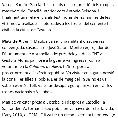
Varea i Ramón García. Testimonis de la repressió dels maquis i
masovers del Castelló interior com Antonio Solsona. I
finalment una referència als testimonis de les famíles de les
víctimes afusellades i soterrades a les fosses del cementeri
civil de la ciutat de Castelló.
3
Matilde Alcón
.
Matilde va ser una militant d’esquerres
convençuda, casada amb José Safont Monferrer, regidor de
l’Ajuntament de Vistabella i després delegat de la CNT a la
Gestora Municipal. José a la guerra va ingressar com a
voluntari en la
Columna de Hierro
i s’incorporarà
posteriorment a l’exèrcit republicà. Va visitar en alguna ocasió
la dona i les filles al poble. Des de maig del 1938 no es va
saber res més d’ell. Va estar desaparegut quan van entrar les
tropes nacionals a Vistabella.
Matilde va estar presa a Vistabella i després a Castelló i a
Santander. Va tornar al seu poble on va haver de refer la vida.
L’any 2010, el GRMHC li va fer un reconeixement i homenatge