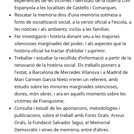
experiències de les víctimes i derrotats de la Guerra Civil
Espanyola a les localitats de Castelló i Comarques.
Rescatar la memòria dins d’una memòria sotmesa a
fonts de socialització social, a la versió oficial a l’escola, a
les notícies i als ambients; inclús a les famílies.
Fer investigació i història donant veu a les majories
silencioses marginades del poder, i als aspectes que la
història oficial ha tractar d’oblidar i suprimir.
Treballar i estudiar la recollida d’informació a partir de la
renovació de la història social. Els treballs pioners a
l’estat, a Barcelona de Mercedes Vilanova i a Madrid de
Mari Carmen García Nieto n’eren un referent, amb
estudis sobre les minories marginades silencioses,
dones, món obrer, i ara en aquells moments sobre les
víctimes de Franquisme.
Consulta i estudi de les aportacions, metodologies i
publicacions, sobre el treball amb Fonts Orals. Arxius
Orals, la Fundació Salvador Seguí, el Memorial
Democràtic i eines de memòria, entre d’altres.