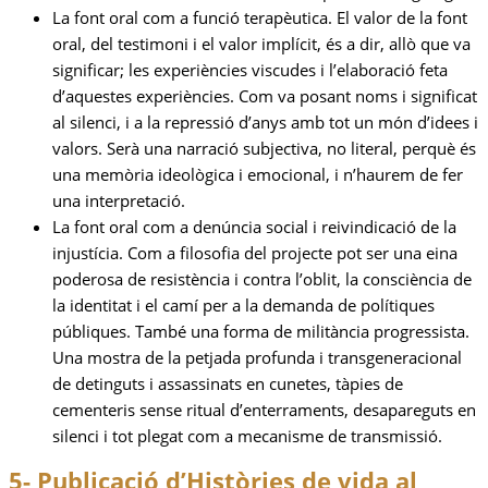
La font oral com a funció terapèutica. El valor de la font
oral, del testimoni i el valor implícit, és a dir, allò que va
significar; les experiències viscudes i l’elaboració feta
d’aquestes experiències. Com va posant noms i significat
al silenci, i a la repressió d’anys amb tot un món d’idees i
valors. Serà una narració subjectiva, no literal, perquè és
una memòria ideològica i emocional, i n’haurem de fer
una interpretació.
La font oral com a denúncia social i reivindicació de la
injustícia. Com a filosofia del projecte pot ser una eina
poderosa de resistència i contra l’oblit, la consciència de
la identitat i el camí per a la demanda de polítiques
públiques. També una forma de militància progressista.
Una mostra de la petjada profunda i transgeneracional
de detinguts i assassinats en cunetes, tàpies de
cementeris sense ritual d’enterraments, desapareguts en
silenci i tot plegat com a mecanisme de transmissió.
5- Publicació d’Històries de vida al