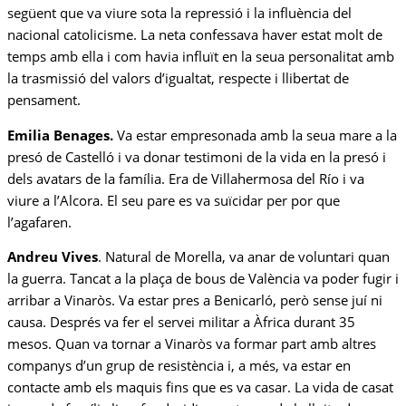
següent que va viure sota la repressió i la influència del
nacional catolicisme. La neta confessava haver estat molt de
temps amb ella i com havia influït en la seua personalitat amb
la trasmissió del valors d’igualtat, respecte i llibertat de
pensament.
Emilia Benages.
Va estar empresonada amb la seua mare a la
presó de Castelló i va donar testimoni de la vida en la presó i
dels avatars de la família. Era de Villahermosa del Río i va
viure a l’Alcora. El seu pare es va suïcidar per por que
l’agafaren.
Andreu Vives
. Natural de Morella, va anar de voluntari quan
la guerra. Tancat a la plaça de bous de València va poder fugir i
arribar a Vinaròs. Va estar pres a Benicarló, però sense juí ni
causa. Després va fer el servei militar a Àfrica durant 35
mesos. Quan va tornar a Vinaròs va formar part amb altres
companys d’un grup de resistència i, a més, va estar en
contacte amb els maquis fins que es va casar. La vida de casat