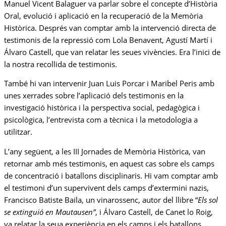
Manuel Vicent Balaguer va parlar sobre el concepte d’Història
Oral, evolució i aplicació en la recuperació de la Memòria
Històrica. Després van comptar amb la intervenció directa de
testimonis de la repressió com Lola Benavent, Agustí Martí i
Álvaro Castell, que van relatar les seues vivències. Era l’inici de
la nostra recollida de testimonis.
També hi van intervenir Juan Luis Porcar i Maribel Peris amb
unes xerrades sobre l’aplicació dels testimonis en la
investigació històrica i la perspectiva social, pedagògica i
psicològica, l’entrevista com a tècnica i la metodologia a
utilitzar.
L’any següent, a les III Jornades de Memòria Històrica, van
retornar amb més testimonis, en aquest cas sobre els camps
de concentració i batallons disciplinaris. Hi vam comptar amb
el testimoni d’un supervivent dels camps d’extermini nazis,
Francisco Batiste Baila, un vinarossenc, autor del llibre “
Els sol
se extinguió en Mautausen”
, i Álvaro Castell, de Canet lo Roig,
va relatar la seua experiència en els camps i els batallons