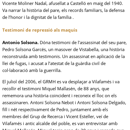
Vicente Moliner Nadal, afusellat a Castelló en maig del 1940.
Va narrar la història del pare, els records familiars, la defensa
de l’honor i la dignitat de la família .
Testimoni de repressió als maquis
Antonio Solsona.
Dóna testimoni de l’assassinat del seu pare,
Pedro Solsona Garcés, un masover de Vistabella, una història
reconstruïda amb testimonis. Un assassinat en aplicació de la
llei de fugas, i acusat a l’atestat de la guàrdia civil de
col·laboració amb la guerrilla.
El juliol del 2006, el GRMH es va desplaçar a Vilafamés i va
recollir el testimoni Miquel Mallasén, de 88 anys, que
rememora una història coincident i reconeix el lloc on els
assassinaren. Antoni Solsona Nebot i Antoni Solsona Delgado,
fill i nét respectivament de Pedro, juntament amb els
membres del Grup de Recerca i Vicent Esteller, veí de
Vilafamés i antic alcalde del poble, es van entrevistar amb