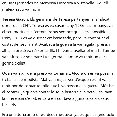
en unes Jornades de Memòria Històrica a Vistabella. Aquell
mateix estiu va morir.
Teresa Gasch.
Els germans de Teresa pertanyien al sindicat
obrer de la CNT. Teresa es va casar l’any 1936 i acompanyava
el seu marit als diferents fronts sempre que li era possible.
L’any 1938 es va quedar embarassada, però va continuar al
costat del seu marit. Acabada la guerra la van agafar presa, i
allí a la presó va nàixer la filla i hi van afusellar el marit. També
van afusellar son pare i un germà. I també va tenir un altre
germà exiliat.
Quan va eixir de la presó va tornar a L’Alcora on es va posar a
treballar de modista. Mai va amagar ser d’esquerres, ni va
tenir por de contar tot allò que li va passar a la guerra. Més bé
al contrari ja que va contar la seua història a la neta, i salvant
la diferència d’edat, encara els contava alguna cosa als seus
besnets.
Era una dona amb unes idees més avançades que la generació