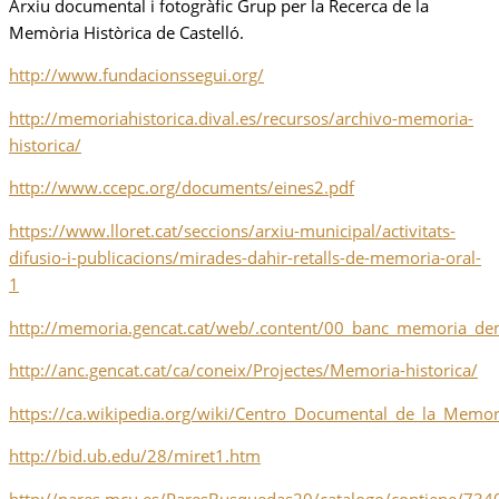
Arxiu documental i fotogràfic Grup per la Recerca de la
Memòria Històrica de Castelló.
http://www.fundacionssegui.org/
http://memoriahistorica.dival.es/recursos/archivo-memoria-
historica/
http://www.ccepc.org/documents/eines2.pdf
https://www.lloret.cat/seccions/arxiu-municipal/activitats-
difusio-i-publicacions/mirades-dahir-retalls-de-memoria-oral-
1
http://memoria.gencat.cat/web/.content/00_banc_memoria_dem
http://anc.gencat.cat/ca/coneix/Projectes/Memoria-historica/
https://ca.wikipedia.org/wiki/Centro_Documental_de_la_Memor
http://bid.ub.edu/28/miret1.htm
http://pares.mcu.es/ParesBusquedas20/catalogo/contiene/73