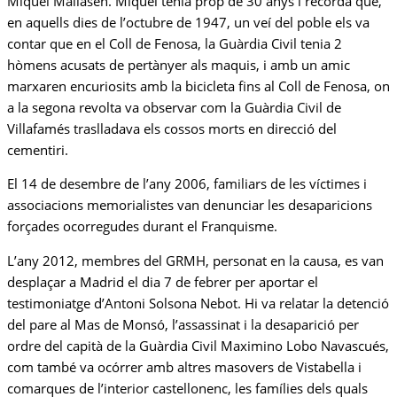
Miquel Mallasén. Miquel tenia prop de 30 anys i recorda que,
en aquells dies de l’octubre de 1947, un veí del poble els va
contar que en el Coll de Fenosa, la Guàrdia Civil tenia 2
hòmens acusats de pertànyer als maquis, i amb un amic
marxaren encuriosits amb la bicicleta fins al Coll de Fenosa, on
a la segona revolta va observar com la Guàrdia Civil de
Villafamés traslladava els cossos morts en direcció del
cementiri.
El 14 de desembre de l’any 2006, familiars de les víctimes i
associacions memorialistes van denunciar les desaparicions
forçades ocorregudes durant el Franquisme.
L’any 2012, membres del GRMH, personat en la causa, es van
desplaçar a Madrid el dia 7 de febrer per aportar el
testimoniatge d’Antoni Solsona Nebot. Hi va relatar la detenció
del pare al Mas de Monsó, l’assassinat i la desaparició per
ordre del capità de la Guàrdia Civil Maximino Lobo Navascués,
com també va ocórrer amb altres masovers de Vistabella i
comarques de l’interior castellonenc, les famílies dels quals