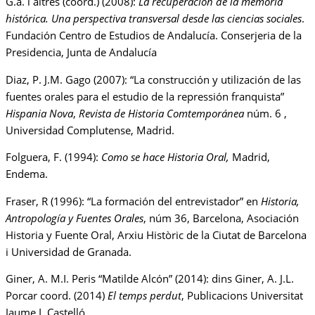
G.a. i altres (coord.) (2008):
La recuperación de la memoria
histórica. Una perspectiva transversal desde las ciencias sociales
.
Fundación Centro de Estudios de Andalucía. Conserjeria de la
Presidencia, Junta de Andalucía
Diaz, P. J.M. Gago (2007): “La construcción y utilización de las
fuentes orales para el estudio de la repressión franquista”
Hispania Nova
,
Revista de Historia Comtemporánea
núm. 6 ,
Universidad Complutense, Madrid.
Folguera, F. (1994):
Como se hace Historia Oral,
Madrid,
Endema.
Fraser, R (1996): “La formación del entrevistador” en
Historia,
Antropología y Fuentes Orales
, núm 36, Barcelona, Asociación
Historia y Fuente Oral, Arxiu Històric de la Ciutat de Barcelona
i Universidad de Granada.
Giner, A. M.I. Peris “Matilde Alcón” (2014): dins Giner, A. J.L.
Porcar coord. (2014)
El temps perdut
, Publicacions Universitat
Jaume I, Castelló.