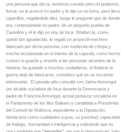
una persona que decía, tenemos comida pero no podemos
fumar, se le acercó mi padre y le dijo yo no fumo, pero llevo
cigarrillos, regalándole diez, luego le preguntó que de donde
era, contestándole mi padre, de un pequeño pueblo de
Castellón y él le dijo yo soy de Inca (Mallorca), como
quedó tan agradecido, le regaló un proyectil-mechero
fabricado por dicha persona, con ruedecita de chispa y
mecha incorporada en el interior de la capsula, como hecho
curioso lo guardo y enseño a las personas amantes de la
historia, ha gustado a muchos ciudadanos, al finalizar la
guerra dejó de fabricarse, considero que es un recuerdo
interesante. El pasado año consulté con Jaime Armengol
(ex alcalde socialista de Inca durante la Democracia y
padre de Francina Armengol, actual portavoz socialista en
el Parlamento de les Illes Balears y candidata a Presidenta
del Consell de Mallorca, equivalente a la Diputación;
destacaría como cualidades suyas, su juventud, capacidad
de trabajo, humanidad e inteligencia y sobretodo que es
una candidata que
“escucha”
, así me lo demostró en Julio