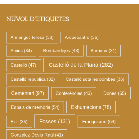
NÚVOL D’ETIQUETES
Armengot Teresa
(38)
Arqueoantro
(36)
Arxius
(34)
Bombardejos
(43)
Borriana
(31)
Castelló de la Plana
(282)
Castelló
(47)
Castelló republicà
(32)
Castelló sota les bombes
(36)
Cementeri
(97)
Dones
(65)
Conferències
(43)
Espais de memòria
(54)
Exhumacions
(78)
Fosses
(131)
Franquisme
(64)
Exili
(35)
González Devis Raül
(41)