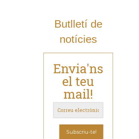
de les nostres
novetats?
Butlletí de
notícies
Envia'ns
el teu
mail!