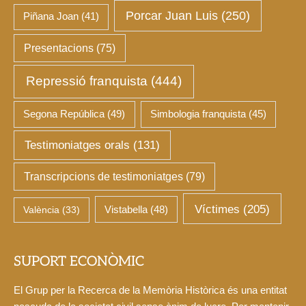
Porcar Juan Luis
(250)
Piñana Joan
(41)
Presentacions
(75)
Repressió franquista
(444)
Segona República
(49)
Simbologia franquista
(45)
Testimoniatges orals
(131)
Transcripcions de testimoniatges
(79)
Víctimes
(205)
València
(33)
Vistabella
(48)
SUPORT ECONÒMIC
El Grup per la Recerca de la Memòria Històrica és una entitat