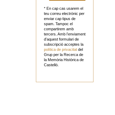
* En cap cas usarem el
teu correu electrònic per
enviar cap tipus de
spam. Tampoc el
compartirem amb
tercers. Amb l'enviament
d'aquest formulari de
subscripció acceptes la
política de privacitat
del
Grup per la Recerca de
la Memòria Històrica de
Castelló.
Vols
col·laborar
amb el Grup?
Tens alguna
proposta?
Digues la