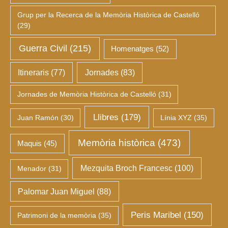
Grup per la Recerca de la Memòria Històrica de Castelló
(29)
Guerra Civil
(215)
Homenatges
(52)
Itineraris
(77)
Jornades
(83)
Jornades de Memòria Històrica de Castelló
(31)
Llibres
(179)
Juan Ramón
(30)
Línia XYZ
(35)
Memòria històrica
(473)
Maquis
(45)
Mezquita Broch Francesc
(100)
Menador
(31)
Palomar Juan Miguel
(88)
Peris Maribel
(150)
Patrimoni de la memòria
(35)