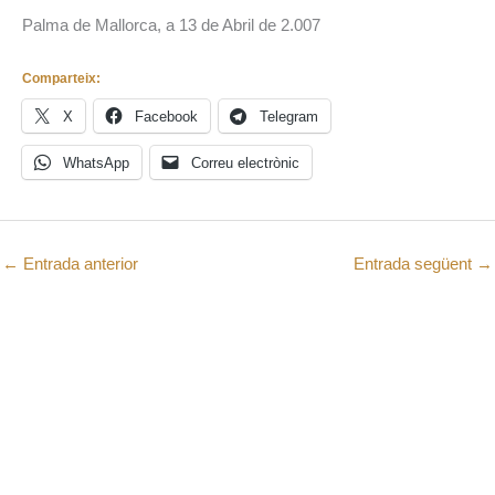
Palma de Mallorca, a 13 de Abril de 2.007
Comparteix:
X
Facebook
Telegram
WhatsApp
Correu electrònic
←
Entrada anterior
Entrada següent
→
Vols rebre les
últimes notícies
del Grup al teu
mail i estar al dia