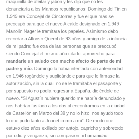
maquinilla de afeitar y jabón y les dijo que no les
denunciaría a los Mandos republicanos; Domingo del Tin en
1.949 era Concejal de Cinctorres y fue el que más se
preocupó para que el nuevo Alcalde designado en 1.949
Manolín Nager le tramitara los papeles. Asimismo debo
recordar a Alfonso Querol de 93 años y amigo de la infancia
de mi padre; fue otra de las personas que se preocupó
siendo Concejal el mismo año citado; aprovecho para
mandarle un saludo con mucho afecto de parte de mi
padre y mío
. Domingo lo había intentado con anterioridad
en 1.946 rogándole y suplicándole para que le firmase la
autorización, sin la cual no se le tramitaba el pasaporte y
por supuesto no podía regresar a España, diciéndole de
nuevo. “Si Agustín hubiera querido me habría denunciado y
nos habrían fusilado a los dos al encontrarnos en la ciudad
de Castellón en Marzo del 38 y no lo hizo, nos ayudó todo
lo que pudo tanto a Joanet como a mi”. De modo que
estuvo diez años exiliado por antojo, capricho y sobretodo
por odio y venganza, sin compasión ni humanidad.