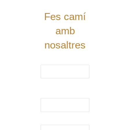
teua!
Fes camí
amb
nosaltres
El nom (obligatori)
El correu electrònic
(obligatori)
Assumpte