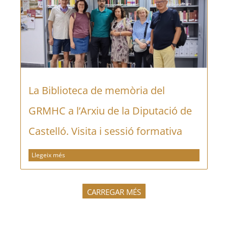
La Biblioteca de memòria del
GRMHC a l’Arxiu de la Diputació de
Castelló. Visita i sessió formativa
Llegeix més
CARREGAR MÉS