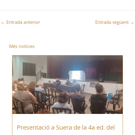
←
Entrada anterior
Entrada següent
→
Més notícies
Presentació a Suera de la 4a ed. del