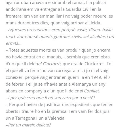
agarrar quan anava a eixir amb el ramat. I la policia
andorrana em va entregar a la Guàrdia Civil en la
frontera: em van emmanillar i no vaig poder moure les
mans durant tres dies, quan vaig arribar a Lleida.
–
Aquestes precaucions eren perquè vostè, diuen, havia
mort vint-i-no-sé quants guàrdies civils, set alcaldes i un
ermità…
– Totes aquestes morts es van produir quan jo encara
no havia entrat en el maquis, i, sembla que eren obra
d’un que li deien
el Cinctorrà
, que era de Cinctorres. Tot
el que ell va fer m’ho van carregar a mi, i jo ni el vaig
conèixer, perquè vaig entrar en guerrilla en 1949, el 7
de febrer, i ell ja se n’havia anat a Alemanya un any
abans en companyia d’un que li deien
el Conillet
.
–
I per què creu que li ho van carregar a vostè?
– Perquè havien de justificar uns expedients que tenien
oberts i traure-ho en la premsa. I em vam fer dos juís:
un a Tarragona i un a València.
–
Per un mateix delicte?