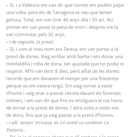
– Sí, i a València em van dir que només em podien jutjar
una volta, però els de Tarragona es veu que tenien
gelosia. Total, em van tirar 40 anys allà i 30 ací. Ací,
primer em van posar la pena de mort i després me la
van commutar pels 30 anys.
–
I de seguida, la presó.
– Sí, i com el meu nom era Teresa, em van portar a la
presó de dones. Vaig arribar amb barba i em donar una
minifaldilla i roba de dona, tan ajustada que no podia ni
respirar. M’hi van tenir 8 dies, però aïllat de les dones:
recorde que em donaven el menjar per una finestreta
perquè no em veiera ningú. Em vaig tornar a vestir
d’home i vaig anar a passar revista davant els forenses
militars, i em van dir que fins es resolguera el cas havia
de tornar a la presó de dones. I altra volta a vestir-me
de dona, fins que ja vaig passar a la presó d’homes.
–
I allí, senyor Vinuesa, és on vostè va conèixer La
Pastora…