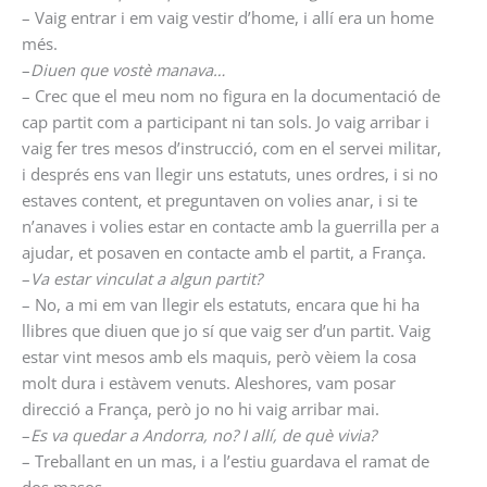
– Vaig entrar i em vaig vestir d’home, i allí era un home
més.
–
Diuen que vostè manava…
– Crec que el meu nom no figura en la documentació de
cap partit com a participant ni tan sols. Jo vaig arribar i
vaig fer tres mesos d’instrucció, com en el servei militar,
i després ens van llegir uns estatuts, unes ordres, i si no
estaves content, et preguntaven on volies anar, i si te
n’anaves i volies estar en contacte amb la guerrilla per a
ajudar, et posaven en contacte amb el partit, a França.
–
Va estar vinculat a algun partit?
– No, a mi em van llegir els estatuts, encara que hi ha
llibres que diuen que jo sí que vaig ser d’un partit. Vaig
estar vint mesos amb els maquis, però vèiem la cosa
molt dura i estàvem venuts. Aleshores, vam posar
direcció a França, però jo no hi vaig arribar mai.
–
Es va quedar a Andorra, no? I allí, de què vivia?
– Treballant en un mas, i a l’estiu guardava el ramat de