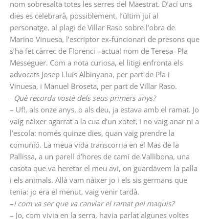
nom sobresalta totes les serres del Maestrat. D’ací uns
dies es celebrarà, possiblement, l’últim juí al
personatge, al plagi de Villar Raso sobre l’obra de
Marino Vinuesa, l’escriptor ex-funcionari de presons que
s’ha fet càrrec de Florenci –actual nom de Teresa- Pla
Messeguer. Com a nota curiosa, el litigi enfronta els
advocats Josep Lluís Albinyana, per part de Pla i
Vinuesa, i Manuel Broseta, per part de Villar Raso.
–
Què recorda vostè dels seus primers anys?
– Uf!, als onze anys, o als deu, ja estava amb el ramat. Jo
vaig nàixer agarrat a la cua d’un xotet, i no vaig anar ni a
l’escola: només quinze dies, quan vaig prendre la
comunió. La meua vida transcorria en el Mas de la
Pallissa, a un parell d’hores de camí de Vallibona, una
casota que va heretar el meu avi, on guardàvem la palla
i els animals. Allà vam nàixer jo i els sis germans que
tenia: jo era el menut, vaig venir tardà.
–
I com va ser que va canviar el ramat pel maquis?
– Jo, com vivia en la serra, havia parlat algunes voltes