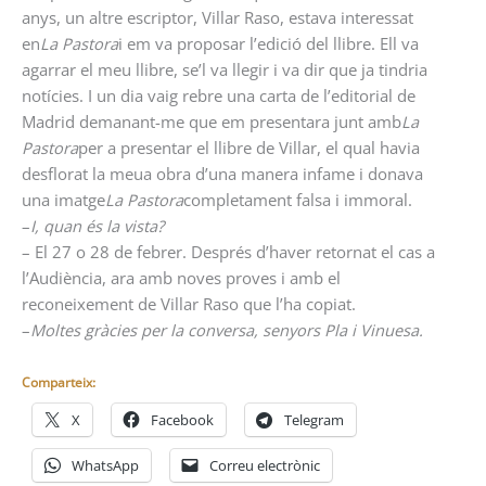
anys, un altre escriptor, Villar Raso, estava interessat
en
La Pastora
i em va proposar l’edició del llibre. Ell va
agarrar el meu llibre, se’l va llegir i va dir que ja tindria
notícies. I un dia vaig rebre una carta de l’editorial de
Madrid demanant-me que em presentara junt amb
La
Pastora
per a presentar el llibre de Villar, el qual havia
desflorat la meua obra d’una manera infame i donava
una imatge
La Pastora
completament falsa i immoral.
–
I, quan és la vista?
– El 27 o 28 de febrer. Després d’haver retornat el cas a
l’Audiència, ara amb noves proves i amb el
reconeixement de Villar Raso que l’ha copiat.
–
Moltes gràcies per la conversa, senyors Pla i Vinuesa.
Comparteix:
X
Facebook
Telegram
WhatsApp
Correu electrònic