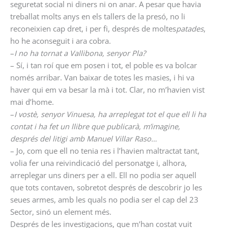
seguretat social ni diners ni on anar. A pesar que havia
treballat molts anys en els tallers de la presó, no li
reconeixien cap dret, i per fi, després de moltes
patades
,
ho he aconseguit i ara cobra.
–
I no ha tornat a Vallibona, senyor Pla?
– Sí, i tan roí que em posen i tot, el poble es va bolcar
només arribar. Van baixar de totes les masies, i hi va
haver qui em va besar la mà i tot. Clar, no m’havien vist
mai d’home.
–
I vostè, senyor Vinuesa, ha arreplegat tot el que ell li ha
contat i ha fet un llibre que publicarà, m’imagine,
després del litigi amb Manuel Villar Raso…
– Jo, com que ell no tenia res i l’havien maltractat tant,
volia fer una reivindicació del personatge i, alhora,
arreplegar uns diners per a ell. Ell no podia ser aquell
que tots contaven, sobretot després de descobrir jo les
seues armes, amb les quals no podia ser el cap del 23
Sector, sinó un element més.
Després de les investigacions, que m’han costat vuit