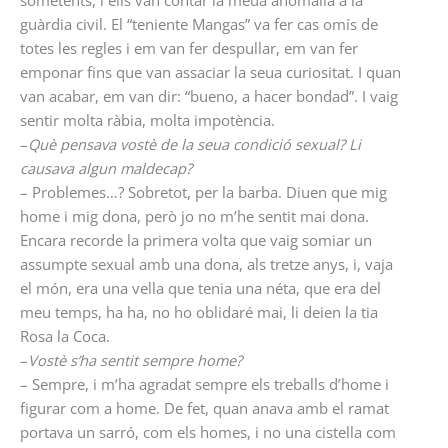
sometents, i ells van contar la meua anomalia a la
guàrdia civil. El “teniente Mangas” va fer cas omís de
totes les regles i em van fer despullar, em van fer
emponar fins que van assaciar la seua curiositat. I quan
van acabar, em van dir: “bueno, a hacer bondad”. I vaig
sentir molta ràbia, molta impotència.
–
Què pensava vostè de la seua condició sexual? Li
causava algun maldecap?
– Problemes…? Sobretot, per la barba. Diuen que mig
home i mig dona, però jo no m’he sentit mai dona.
Encara recorde la primera volta que vaig somiar un
assumpte sexual amb una dona, als tretze anys, i, vaja
el món, era una vella que tenia una néta, que era del
meu temps, ha ha, no ho oblidaré mai, li deien la tia
Rosa la Coca.
–
Vostè s’ha sentit sempre home?
– Sempre, i m’ha agradat sempre els treballs d’home i
figurar com a home. De fet, quan anava amb el ramat
portava un sarró, com els homes, i no una cistella com