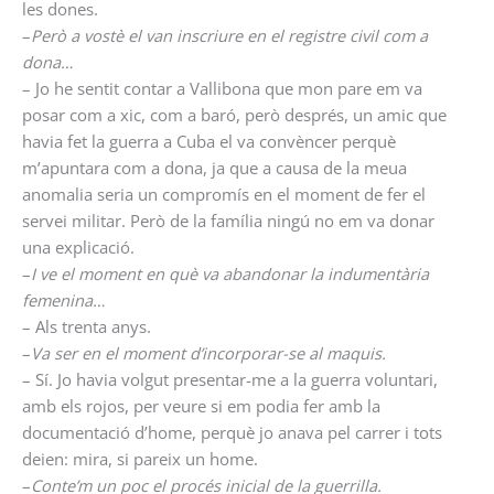
les dones.
–
Però a vostè el van inscriure en el registre civil com a
dona…
– Jo he sentit contar a Vallibona que mon pare em va
posar com a xic, com a baró, però després, un amic que
havia fet la guerra a Cuba el va convèncer perquè
m’apuntara com a dona, ja que a causa de la meua
anomalia seria un compromís en el moment de fer el
servei militar. Però de la família ningú no em va donar
una explicació.
–
I ve el moment en què va abandonar la indumentària
femenina…
– Als trenta anys.
–
Va ser en el moment d’incorporar-se al maquis.
– Sí. Jo havia volgut presentar-me a la guerra voluntari,
amb els rojos, per veure si em podia fer amb la
documentació d’home, perquè jo anava pel carrer i tots
deien: mira, si pareix un home.
–
Conte’m un poc el procés inicial de la guerrilla.