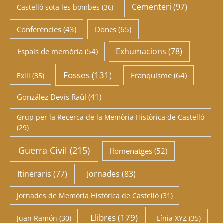
Cementeri
(97)
Castelló sota les bombes
(36)
Conferències
(43)
Dones
(65)
Exhumacions
(78)
Espais de memòria
(54)
Fosses
(131)
Franquisme
(64)
Exili
(35)
González Devis Raül
(41)
Grup per la Recerca de la Memòria Històrica de Castelló
(29)
Guerra Civil
(215)
Homenatges
(52)
Itineraris
(77)
Jornades
(83)
Jornades de Memòria Històrica de Castelló
(31)
Llibres
(179)
Juan Ramón
(30)
Línia XYZ
(35)