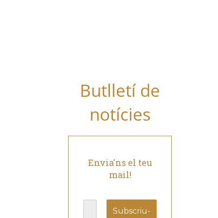
Vols rebre les
últimes notícies
del Grup al teu
mail i estar al dia
de les nostres
novetats?
Butlletí de
notícies
Envia'ns el teu
mail!