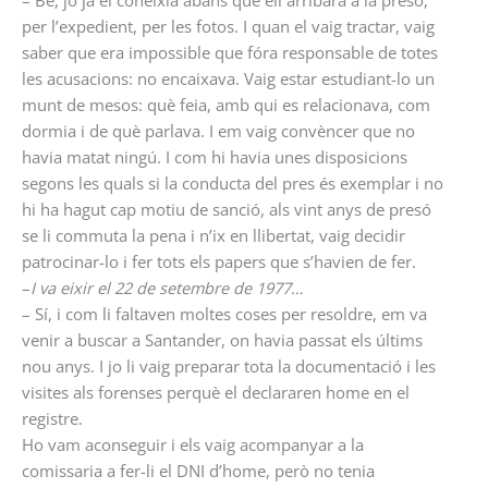
– Bé, jo ja el coneixia abans que ell arribara a la presó,
per l’expedient, per les fotos. I quan el vaig tractar, vaig
saber que era impossible que fóra responsable de totes
les acusacions: no encaixava. Vaig estar estudiant-lo un
munt de mesos: què feia, amb qui es relacionava, com
dormia i de què parlava. I em vaig convèncer que no
havia matat ningú. I com hi havia unes disposicions
segons les quals si la conducta del pres és exemplar i no
hi ha hagut cap motiu de sanció, als vint anys de presó
se li commuta la pena i n’ix en llibertat, vaig decidir
patrocinar-lo i fer tots els papers que s’havien de fer.
–
I va eixir el 22 de setembre de 1977…
– Sí, i com li faltaven moltes coses per resoldre, em va
venir a buscar a Santander, on havia passat els últims
nou anys. I jo li vaig preparar tota la documentació i les
visites als forenses perquè el declararen home en el
registre.
Ho vam aconseguir i els vaig acompanyar a la
comissaria a fer-li el DNI d’home, però no tenia