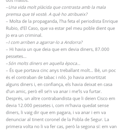
dos masos.
–
Una vida molt plàcida que contrasta amb la mala
premsa que té vostè. A què ho atribueix?
– Molta de la propaganda, l’ha feta el periodista Enrique
Rubio, d’El Caso, que va estar pel meu poble dient que
jo era un criminal.
–
I com arriben a agarrar-lo a Andorra?
– Hi havia un que deia que em devia diners, 87.000
pessetes…
–
Són molts diners en aquella època…
– És que portava cinc anys treballant molt… Bé, un poc
és el contraban de tabac i niló. Jo havia amortitzat
alguns diners i, en confiança, els havia deixat en casa
d’un amic, però ell se’n va anar i me’ls va furtar.
Després, un altre contrabandista que li deien Cisco em
devia 12.000 pessetes i, com m’havia quedat sense
diners, li vaig dir que em pagara, i va anar i em va
denunciar al tinent coronel de la Pobla de Segur. La
primera volta no li va fer cas, però la segona sí: em van