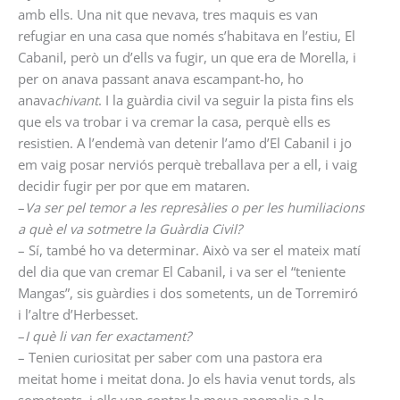
amb ells. Una nit que nevava, tres maquis es van
refugiar en una casa que només s’habitava en l’estiu, El
Cabanil, però un d’ells va fugir, un que era de Morella, i
per on anava passant anava escampant-ho, ho
anava
chivant
. I la guàrdia civil va seguir la pista fins els
que els va trobar i va cremar la casa, perquè ells es
resistien. A l’endemà van detenir l’amo d’El Cabanil i jo
em vaig posar nerviós perquè treballava per a ell, i vaig
decidir fugir per por que em mataren.
–
Va ser pel temor a les represàlies o per les humiliacions
a què el va sotmetre la Guàrdia Civil?
– Sí, també ho va determinar. Això va ser el mateix matí
del dia que van cremar El Cabanil, i va ser el “teniente
Mangas”, sis guàrdies i dos sometents, un de Torremiró
i l’altre d’Herbesset.
–
I què li van fer exactament?
– Tenien curiositat per saber com una pastora era
meitat home i meitat dona. Jo els havia venut tords, als