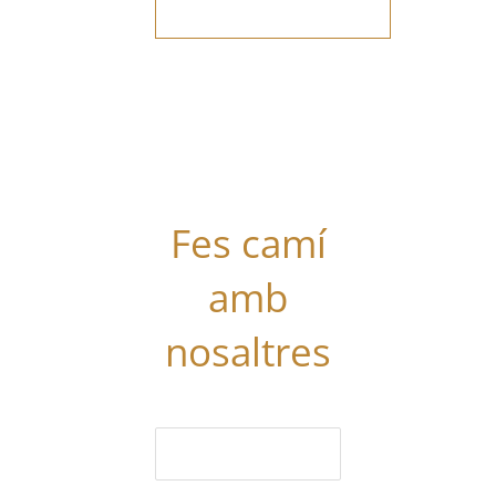
Vols
col·laborar
amb el Grup?
Tens alguna
proposta?
Digues la
teua!
Fes camí
amb
nosaltres
El nom (obligatori)