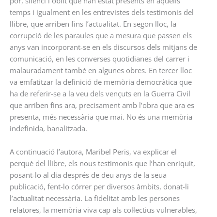
por, silenci i oblit que han estat presents en aquells
temps i igualment en les entrevistes dels testimonis del
llibre, que arriben fins l’actualitat. En segon lloc, la
corrupció de les paraules que a mesura que passen els
anys van incorporant-se en els discursos dels mitjans de
comunicació, en les converses quotidianes del carrer i
malauradament també en algunes obres. En tercer lloc
va emfatitzar la definició de memòria democràtica que
ha de referir-se a la veu dels vençuts en la Guerra Civil
que arriben fins ara, precisament amb l’obra que ara es
presenta, més necessària que mai. No és una memòria
indefinida, banalitzada.
A continuació l’autora, Maribel Peris, va explicar el
perquè del llibre, els nous testimonis que l’han enriquit,
posant-lo al dia després de deu anys de la seua
publicació, fent-lo córrer per diversos àmbits, donat-li
l’actualitat necessària. La fidelitat amb les persones
relatores, la memòria viva cap als col·lectius vulnerables,