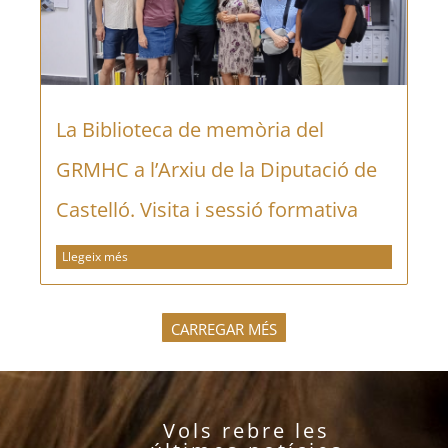
La Biblioteca de memòria del
GRMHC a l’Arxiu de la Diputació de
Castelló. Visita i sessió formativa
Llegeix més
CARREGAR MÉS
Vols rebre les