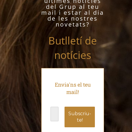
últimes notícies
del Grup al teu
mail i estar al dia
de les nostres
novetats?
Butlletí de
notícies
Envia'ns el teu
mail!