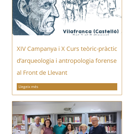
XIV Campanya i X Curs teòric-pràctic
d’arqueologia i antropologia forense
al Front de Llevant
Llegeix més