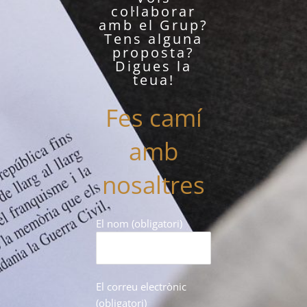
col·laborar
amb el Grup?
Tens alguna
proposta?
Digues la
teua!
Fes camí
amb
nosaltres
El nom (obligatori)
El correu electrònic
(obligatori)