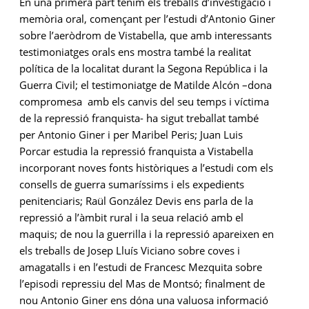
En una primera part tenim els treballs d’investigació i
memòria oral, començant per l’estudi d’Antonio Giner
sobre l’aeròdrom de Vistabella, que amb interessants
testimoniatges orals ens mostra també la realitat
política de la localitat durant la Segona República i la
Guerra Civil; el testimoniatge de Matilde Alcón –dona
compromesa amb els canvis del seu temps i víctima
de la repressió franquista- ha sigut treballat també
per Antonio Giner i per Maribel Peris; Juan Luis
Porcar estudia la repressió franquista a Vistabella
incorporant noves fonts històriques a l’estudi com els
consells de guerra sumaríssims i els expedients
penitenciaris; Raül González Devis ens parla de la
repressió a l’àmbit rural i la seua relació amb el
maquis; de nou la guerrilla i la repressió apareixen en
els treballs de Josep Lluís Viciano sobre coves i
amagatalls i en l’estudi de Francesc Mezquita sobre
l’episodi repressiu del Mas de Montsó; finalment de
nou Antonio Giner ens dóna una valuosa informació