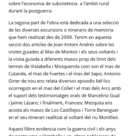
sobre l’economia de subsistència a l’àmbit rural
durant la postguerra.
La segona part de l’obra està dedicada a una selecció
de les diverses excursions o itineraris de memòria
que hem realitzat des de 2008. Tenim en aquesta
secció dos articles de Joan Antoni Andrés sobre les
visites guiades al Mas de Montsó i els seus voltants i
la visita guiada a diferents masos prop de límit dels
termes de Vistabella i Mosquerola com son el mas de
Cutanda, el mas de Fuertes i el mas del Sapo; Antonio
Giner de nou ens relata diversos episodis bèl·lics
ocorreguts en el mas del Collet i el mas dels Arcs amb
el suport dels testimoniatges orals de Marcelino Gual
i Jaime Lázaro; i finalment, Francesc Mezquita ens
acosta als masos de Los Castillejos i Torre Berenguer
en el seu itinerari realitzat al voltant del riu Montlleó.
Aquest llibre evidencia com la guerra civil i els anys