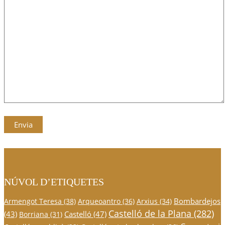
NÚVOL D’ETIQUETES
Bombardejos
Armengot Teresa
(38)
Arqueoantro
(36)
Arxius
(34)
Castelló de la Plana
(282)
(43)
Castelló
(47)
Borriana
(31)