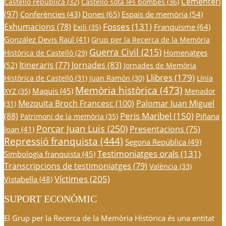
Cementeri
Castelló republicà
(32)
Castelló sota les bombes
(36)
(97)
Conferències
(43)
Dones
(65)
Espais de memòria
(54)
Fosses
(131)
Exhumacions
(78)
Franquisme
(64)
Exili
(35)
González Devis Raül
(41)
Grup per la Recerca de la Memòria
Guerra Civil
(215)
Homenatges
Històrica de Castelló
(29)
Itineraris
(77)
Jornades
(83)
(52)
Jornades de Memòria
Llibres
(179)
Històrica de Castelló
(31)
Juan Ramón
(30)
Línia
Memòria històrica
(473)
Maquis
(45)
XYZ
(35)
Menador
Mezquita Broch Francesc
(100)
Palomar Juan Miguel
(31)
Peris Maribel
(150)
(88)
Piñana
Patrimoni de la memòria
(35)
Porcar Juan Luis
(250)
Presentacions
(75)
Joan
(41)
Repressió franquista
(444)
Segona República
(49)
Testimoniatges orals
(131)
Simbologia franquista
(45)
Transcripcions de testimoniatges
(79)
València
(33)
Víctimes
(205)
Vistabella
(48)
SUPORT ECONÒMIC
El Grup per la Recerca de la Memòria Històrica és una entitat