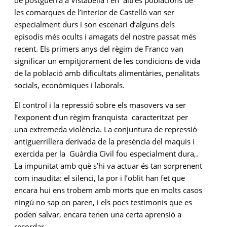
de postguerra a Vistabella i en altres poblacions de
les comarques de l’interior de Castelló van ser
especialment durs i son escenari d’alguns dels
episodis més ocults i amagats del nostre passat més
recent. Els primers anys del règim de Franco van
significar un empitjorament de les condicions de vida
de la població amb dificultats alimentàries, penalitats
socials, econòmiques i laborals.
El control i la repressió sobre els masovers va ser
l’exponent d’un règim franquista caracteritzat per
una extremeda violència. La conjuntura de repressió
antiguerrillera derivada de la presència del maquis i
exercida per la Guàrdia Civil fou especialment dura,.
La impunitat amb què s’hi va actuar és tan sorprenent
com inaudita: el silenci, la por i l’oblit han fet que
encara hui ens trobem amb morts que en molts casos
ningú no sap on paren, i els pocs testimonis que es
poden salvar, encara tenen una certa aprensió a
recordar.