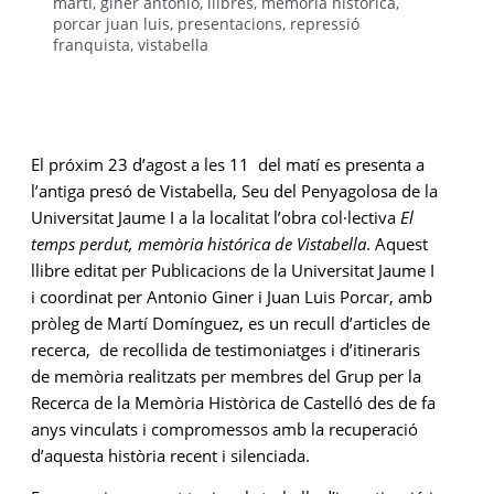
martí
,
giner antonio
,
llibres
,
memòria històrica
,
porcar juan luis
,
presentacions
,
repressió
franquista
,
vistabella
El próxim 23 d’agost a les 11 del matí es presenta a
l’antiga presó de Vistabella, Seu del Penyagolosa de la
Universitat Jaume I a la localitat l’obra col·lectiva
El
temps perdut, memòria histórica de Vistabella
. Aquest
llibre editat per Publicacions de la Universitat Jaume I
i coordinat per Antonio Giner i Juan Luis Porcar, amb
pròleg de Martí Domínguez, es un recull d’articles de
recerca, de recollida de testimoniatges i d’itineraris
de memòria realitzats per membres del Grup per la
Recerca de la Memòria Històrica de Castelló des de fa
anys vinculats i compromessos amb la recuperació
d’aquesta història recent i silenciada.