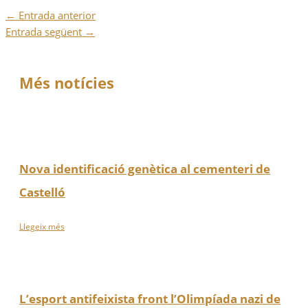
←
Entrada anterior
Entrada següent
→
Més notícies
Nova identificació genètica al cementeri de
Castelló
Llegeix més
L’esport antifeixista front l’Olimpíada nazi de