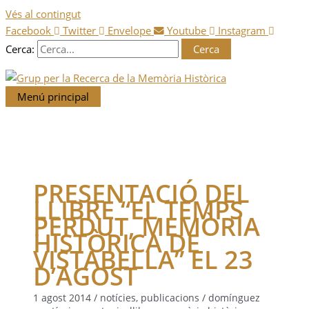
Vés al contingut
Facebook
Twitter
Envelope
Youtube
Instagram
Cerca:
Menú principal
PRESENTACIÓ DEL
LLIBRE “EL TEMPS
PERDUT, MEMÒRIA
HISTÒRICA DE
VISTABELLA” EL 23
D’AGOST
1 agost 2014
/
notícies
,
publicacions
/
domínguez