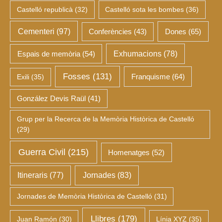
Castelló republicà
(32)
Castelló sota les bombes
(36)
Cementeri
(97)
Dones
(65)
Conferències
(43)
Espais de memòria
(54)
Exhumacions
(78)
Fosses
(131)
Franquisme
(64)
Exili
(35)
González Devis Raül
(41)
Grup per la Recerca de la Memòria Històrica de Castelló
(29)
Guerra Civil
(215)
Homenatges
(52)
Itineraris
(77)
Jornades
(83)
Jornades de Memòria Històrica de Castelló
(31)
Llibres
(179)
Juan Ramón
(30)
Línia XYZ
(35)