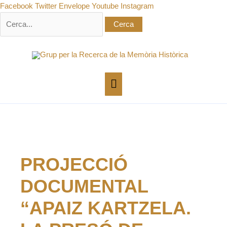
Vés
Cerca:
Facebook
Twitter
Envelope
Youtube
Instagram
al
contingut
Menú
principal
PROJECCIÓ
DOCUMENTAL
“APAIZ KARTZELA.