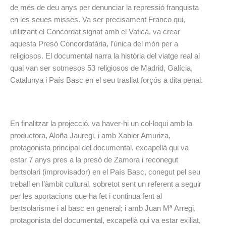
de més de deu anys per denunciar la repressió franquista
en les seues misses. Va ser precisament Franco qui,
utilitzant el Concordat signat amb el Vaticà, va crear
aquesta Presó Concordatària, l’única del món per a
religiosos. El documental narra la història del viatge real al
qual van ser sotmesos 53 religiosos de Madrid, Galícia,
Catalunya i País Basc en el seu trasllat forçós a dita penal.
En finalitzar la projecció, va haver-hi un col·loqui amb la
productora, Aloña Jauregi, i amb Xabier Amuriza,
protagonista principal del documental, excapellà qui va
estar 7 anys pres a la presó de Zamora i reconegut
bertsolari (improvisador) en el País Basc, conegut pel seu
treball en l’àmbit cultural, sobretot sent un referent a seguir
per les aportacions que ha fet i continua fent al
bertsolarisme i al basc en general; i amb Juan Mª Arregi,
protagonista del documental, excapellà qui va estar exiliat,