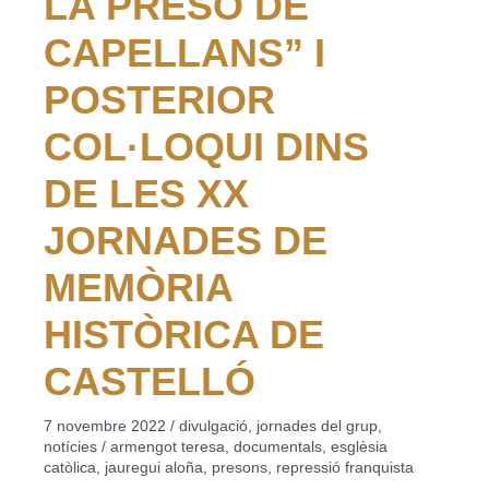
LA PRESÓ DE
CAPELLANS” I
POSTERIOR
COL·LOQUI DINS
DE LES XX
JORNADES DE
MEMÒRIA
HISTÒRICA DE
CASTELLÓ
7 novembre 2022
/
divulgació
,
jornades del grup
,
notícies
/
armengot teresa
,
documentals
,
esglèsia
catòlica
,
jauregui aloña
,
presons
,
repressió franquista