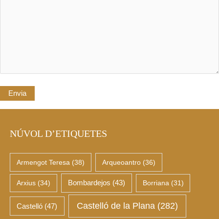
NÚVOL D’ETIQUETES
Armengot Teresa
(38)
Arqueoantro
(36)
Arxius
(34)
Bombardejos
(43)
Borriana
(31)
Castelló de la Plana
(282)
Castelló
(47)