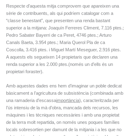
Respecte d’aquesta mitja comprovem que apareixen una
sèrie de contribuents, als qui podríem catalogar com a
“classe benestant”, que presenten una renda bastant
superior a la mitjana: Joaquín Ferreres Climent, 7.116 ptes.;
Pedro Sabater Bayerri de ca Peret, 4746 ptes.; Arturo
Canals Baeta, 3.954 ptes.; Maria Querol Pla de ca
Coscolla, 3.416 ptes. i Miguel Martí Meseguer, 2.916 ptes.
A aquests els segueixen 14 propietaris que declaren una
renda superior a les 2.000 ptes.
(només un d’ells és un
propietari foraster).
Amb aquestes dades ens hem d’imaginar un poble dedicat
bàsicament a l’agricultura de subsistència (combinada amb
una ramaderia d’escassa
importància
), caracteritzada per
l’ús intensiu de la mà d’obra, mancada dels recursos, les
màquines i les tècniques necessàries i amb una propietat
de la terra molt repartida, on només unes poques famílies
locals sobresortien per damunt de la mitjania i a les que no