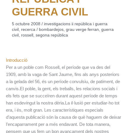
GUERRA CIVIL
5 octubre 2008
/
investigacions ii república i guerra
civil
,
recerca
/
bombardejos
,
grau verge ferran
,
guerra
civil
,
rossell
,
segona república
Introducció
Per a un poble com Rossell, el període que va des del
1909, amb la vaga de Sant Jaume, fins als anys posteriors
a la gelada del 56, és un període convulsiu, de patiment, de
canvis.
El poble, la gent, els treballs, les relacions socials i
els fets que se succeïren durant aquest període de temps
han esdevingut la nostra dèria.
La il·lusió per estudiar-ho tot
era, i és, molt gran. Les característiques especials
d’aquesta publicació són la causa de què haguem de deixar
l’encaparrament per a més endavant. De tota manera,
pensem que us fem un bon avançament dels nostres