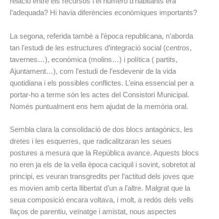
relació entre els recursos i el número d’habitants era
l’adequada? Hi havia diferències econòmiques importants?
La segona, referida tambè a l’època republicana, n’aborda
tan l’estudi de les estructures d’integració social (
centros
,
tavernes…), econòmica (molins…) i política ( partits,
Ajuntament…), com l’estudi de l’esdevenir de la vida
quotidiana i els possibles conflictes. L’eina essencial per a
portar-ho a terme són les actes del Consistori Municipal.
Només puntualment ens hem ajudat de la memòria oral.
Sembla clara la consolidació de dos blocs antagònics, les
dretes i les esquerres, que radicalitzaran les seues
postures a mesura que la República avance. Aquests blocs
no eren ja els de la vella època caciquil i sovint, sobretot al
principi, es veuran transgredits per l’actitud dels joves que
es movien amb certa llibertat d’un a l’altre. Malgrat que la
seua composició encara voltava, i molt, a redós dels vells
llaços de parentiu, veïnatge i amistat, nous aspectes