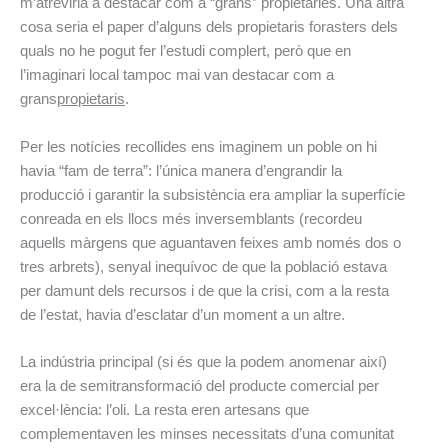
m’atreviria a destacar com a “grans” propietàries. Una altra
cosa seria el paper d’alguns dels propietaris forasters dels
quals no he pogut fer l’estudi complert, però que en
l’imaginari local tampoc mai van destacar com a
grans
propietaris
.
Per les notícies recollides ens imaginem un poble on hi
havia “fam de terra”: l’única manera d’engrandir la
producció i garantir la subsistència era ampliar la superfície
conreada en els llocs més inversemblants (recordeu
aquells màrgens que aguantaven feixes amb només dos o
tres arbrets), senyal inequívoc de que la població estava
per damunt dels recursos i de que la crisi, com a la resta
de l’estat, havia d’esclatar d’un moment a un altre.
La indústria principal (si és que la podem anomenar així)
era la de semitransformació del producte comercial per
excel·lència: l’oli. La resta eren artesans que
complementaven les minses necessitats d’una comunitat