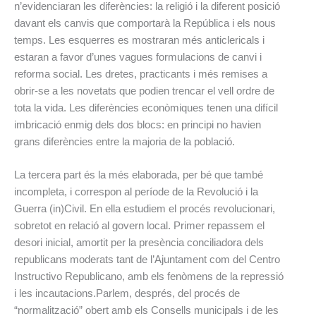
n’evidenciaran les diferències: la religió i la diferent posició
davant els canvis que comportarà la República i els nous
temps. Les esquerres es mostraran més anticlericals i
estaran a favor d’unes vagues formulacions de canvi i
reforma social. Les dretes, practicants i més remises a
obrir-se a les novetats que podien trencar el vell ordre de
tota la vida. Les diferències econòmiques tenen una difícil
imbricació enmig dels dos blocs: en principi no havien
grans diferències entre la majoria de la població.
La tercera part és la més elaborada, per bé que també
incompleta, i correspon al període de la Revolució i la
Guerra (in)Civil. En ella estudiem el procés revolucionari,
sobretot en relació al govern local. Primer repassem el
desori inicial, amortit per la presència conciliadora dels
republicans moderats tant de l’Ajuntament com del Centro
Instructivo Republicano, amb els fenòmens de la repressió
i les incautacions.
Parlem, després, del procés de
“normalització” obert amb els Consells municipals i de les