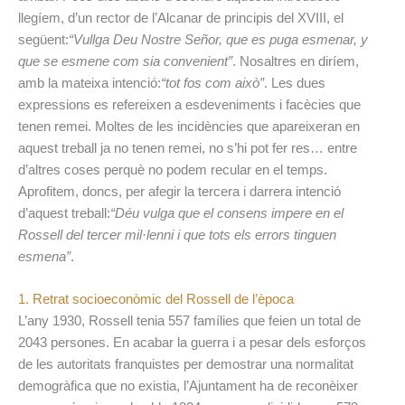
llegíem, d’un rector de l’Alcanar de principis del XVIII, el
següent:
“Vullga Deu Nostre Señor, que es puga esmenar, y
que se esmene com sia convenient”
. Nosaltres en diríem,
amb la mateixa intenció:
“tot fos com això”
. Les dues
expressions es refereixen a esdeveniments i facècies que
tenen remei. Moltes de les incidències que apareixeran en
aquest treball ja no tenen remei, no s’hi pot fer res… entre
d’altres coses perquè no podem recular en el temps.
Aprofitem, doncs, per afegir la tercera i darrera intenció
d’aquest treball:
“Déu vulga que el consens impere en el
Rossell del tercer mil·lenni i que tots els errors tinguen
esmena”
.
1. Retrat socioeconòmic del Rossell de l’època
L’any 1930, Rossell tenia 557 famílies que feien un total de
2043 persones. En acabar la guerra i a pesar dels esforços
de les autoritats franquistes per demostrar una normalitat
demogràfica que no existia, l’Ajuntament ha de reconèixer