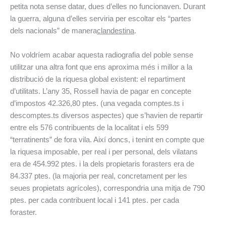
petita nota sense datar, dues d’elles no funcionaven. Durant
la guerra, alguna d’elles serviria per escoltar els “partes
dels nacionals” de manera
clandestina
.
No voldríem acabar aquesta radiografia del poble sense
utilitzar una altra font que ens aproxima més i millor a la
distribució de la riquesa global existent: el repartiment
d’utilitats. L’any 35, Rossell havia de pagar en concepte
d’impostos 42.326,80 ptes. (una vegada comptes.ts i
descomptes.ts diversos aspectes) que s’havien de repartir
entre els 576 contribuents de la localitat i els 599
“terratinents” de fora vila. Així doncs, i tenint en compte que
la riquesa imposable, per real i per personal, dels vilatans
era de 454.992 ptes. i la dels propietaris forasters era de
84.337 ptes. (la majoria per real, concretament per les
seues propietats agrícoles), correspondria una mitja de 790
ptes. per cada contribuent local i 141 ptes. per cada
foraster.