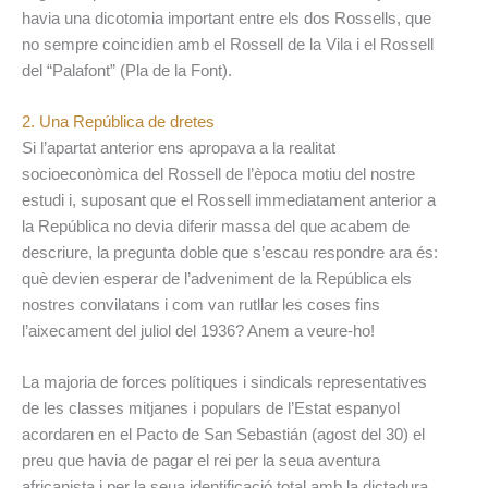
havia una dicotomia important entre els dos Rossells, que
no sempre coincidien amb el Rossell de la Vila i el Rossell
del “Palafont” (Pla de la Font).
2. Una República de dretes
Si l’apartat anterior ens apropava a la realitat
socioeconòmica del Rossell de l’època motiu del nostre
estudi i, suposant que el Rossell immediatament anterior a
la República no devia diferir massa del que acabem de
descriure, la pregunta doble que s’escau respondre ara és:
què devien esperar de l’adveniment de la República els
nostres convilatans i com van rutllar les coses fins
l’aixecament del juliol del 1936? Anem a veure-ho!
La majoria de forces polítiques i sindicals representatives
de les classes mitjanes i populars de l’Estat espanyol
acordaren en el Pacto de San Sebastián (agost del 30) el
preu que havia de pagar el rei per la seua aventura
africanista i per la seua identificació total amb la dictadura