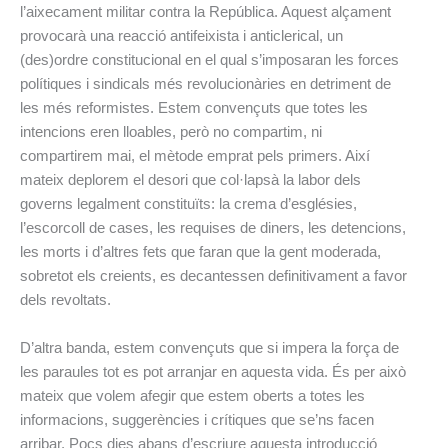
l’aixecament militar contra la República. Aquest alçament
provocarà una reacció antifeixista i anticlerical, un
(des)ordre constitucional en el qual s’imposaran les forces
polítiques i sindicals més revolucionàries en detriment de
les més reformistes. Estem convençuts que totes les
intencions eren lloables, però no compartim, ni
compartirem mai, el mètode emprat pels primers. Així
mateix deplorem el desori que col·lapsà la labor dels
governs legalment constituïts: la crema d’esglésies,
l’escorcoll de cases, les requises de diners, les detencions,
les morts i d’altres fets que faran que la gent moderada,
sobretot els creients, es decantessen definitivament a favor
dels revoltats.
D’altra banda, estem convençuts que si impera la força de
les paraules tot es pot arranjar en aquesta vida. És per això
mateix que volem afegir que estem oberts a totes les
informacions, suggerències i crítiques que se’ns facen
arribar. Pocs dies abans d’escriure aquesta introducció