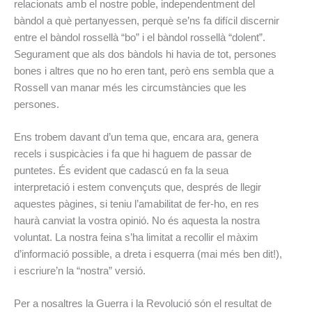
relacionats amb el nostre poble, independentment del
bàndol a què pertanyessen, perquè se’ns fa difícil discernir
entre el bàndol rossellà “bo” i el bàndol rossellà “dolent”.
Segurament que als dos bàndols hi havia de tot, persones
bones i altres que no ho eren tant, però ens sembla que a
Rossell van manar més les circumstàncies que les
persones.
Ens trobem davant d’un tema que, encara ara, genera
recels i suspicàcies i fa que hi haguem de passar de
puntetes. És evident que cadascú en fa la seua
interpretació i estem convençuts que, després de llegir
aquestes pàgines, si teniu l’amabilitat de fer-ho, en res
haurà canviat la vostra opinió. No és aquesta la nostra
voluntat. La nostra feina s’ha limitat a recollir el màxim
d’informació possible, a dreta i esquerra (mai més ben dit!),
i escriure’n la “nostra” versió.
Per a nosaltres la Guerra i la Revolució són el resultat de