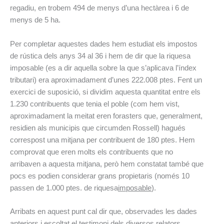
regadiu, en trobem 494 de menys d’una hectàrea i 6 de
menys de 5 ha.
Per completar aquestes dades hem estudiat els impostos
de rústica dels anys 34 al 36 i hem de dir que la riquesa
imposable (es a dir aquella sobre la que s’aplicava l’índex
tributari) era aproximadament d’unes 222.008 ptes. Fent un
exercici de suposició, si dividim aquesta quantitat entre els
1.230 contribuents que tenia el poble (com hem vist,
aproximadament la meitat eren forasters que, generalment,
residien als municipis que circumden Rossell) hagués
correspost una mitjana per contribuent de 180 ptes. Hem
comprovat que eren molts els contribuents que no
arribaven a aquesta mitjana, però hem constatat també que
pocs es podien considerar grans propietaris (només 10
passen de 1.000 ptes. de riquesa
imposable
).
Arribats en aquest punt cal dir que, observades les dades
anteriors i escoltat el testimoni dels diversos relators,