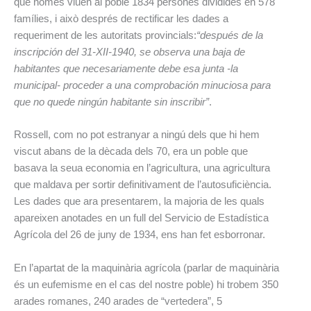
que només viuen al poble 1834 persones dividides en 578
famílies, i això després de rectificar les dades a
requeriment de les autoritats provincials:
“después de la
inscripción del 31-XII-1940, se observa una baja de
habitantes que necesariamente debe esa junta -la
municipal- proceder a una comprobación minuciosa para
que no quede ningún habitante sin inscribir”
.
Rossell, com no pot estranyar a ningú dels que hi hem
viscut abans de la dècada dels 70, era un poble que
basava la seua economia en l’agricultura, una agricultura
que maldava per sortir definitivament de l’autosuficiència.
Les dades que ara presentarem, la majoria de les quals
apareixen anotades en un full del Servicio de Estadística
Agrícola del 26 de juny de 1934, ens han fet esborronar.
En l’apartat de la maquinària agrícola (parlar de maquinària
és un eufemisme en el cas del nostre poble) hi trobem 350
arades romanes, 240 arades de “vertedera”, 5