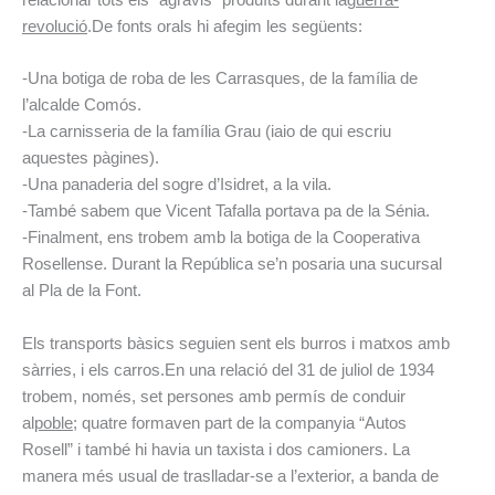
revolució
.
De fonts orals hi afegim les següents:
-Una botiga de roba de les Carrasques, de la família de
l’alcalde Comós.
-La carnisseria de la família Grau (iaio de qui escriu
aquestes pàgines).
-Una panaderia del sogre d’Isidret, a la vila.
-També sabem que Vicent Tafalla portava pa de la Sénia.
-Finalment, ens trobem amb la botiga de la Cooperativa
Rosellense. Durant la República se’n posaria una sucursal
al Pla de la Font.
Els transports bàsics seguien sent els burros i matxos amb
sàrries, i els carros.
En una relació del 31 de juliol de 1934
trobem, només, set persones amb permís de conduir
al
poble
; quatre formaven part de la companyia “Autos
Rosell” i també hi havia un taxista i dos camioners. La
manera més usual de traslladar-se a l’exterior, a banda de