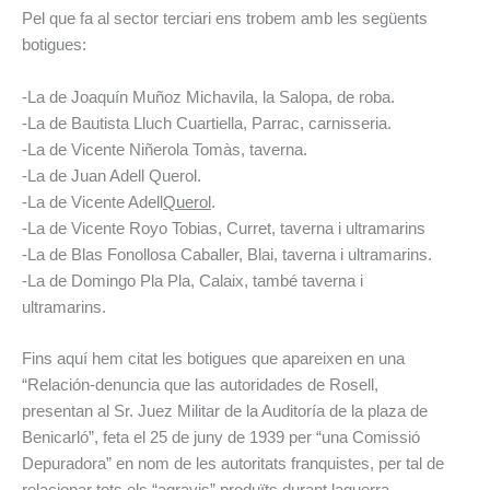
Pel que fa al sector terciari ens trobem amb les següents
botigues:
-La de Joaquín Muñoz Michavila, la Salopa, de roba.
-La de Bautista Lluch Cuartiella, Parrac, carnisseria.
-La de Vicente Niñerola Tomàs, taverna.
-La de Juan Adell Querol.
-La de Vicente Adell
Querol
.
-La de Vicente Royo Tobias, Curret, taverna i ultramarins
-La de Blas Fonollosa Caballer, Blai, taverna i ultramarins.
-La de Domingo Pla Pla, Calaix, també taverna i
ultramarins.
Fins aquí hem citat les botigues que apareixen en una
“Relación-denuncia que las autoridades de Rosell,
presentan al Sr. Juez Militar de la Auditoría de la plaza de
Benicarló”, feta el 25 de juny de 1939 per “una Comissió
Depuradora” en nom de les autoritats franquistes, per tal de
relacionar tots els “agravis” produïts durant la
guerra-