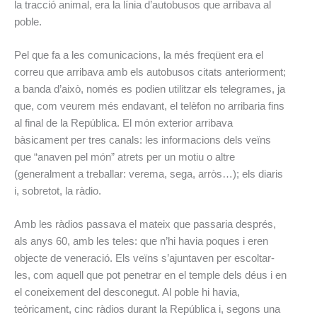
la tracció animal, era la línia d’autobusos que arribava al
poble.
Pel que fa a les comunicacions, la més freqüent era el
correu que arribava amb els autobusos citats anteriorment;
a banda d’això, només es podien utilitzar els telegrames, ja
que, com veurem més endavant, el telèfon no arribaria fins
al final de la República. El món exterior arribava
bàsicament per tres canals: les informacions dels veïns
que “anaven pel món” atrets per un motiu o altre
(generalment a treballar: verema, sega, arròs…); els diaris
i, sobretot, la ràdio.
Amb les ràdios passava el mateix que passaria després,
als anys 60, amb les teles: que n’hi havia poques i eren
objecte de veneració. Els veïns s’ajuntaven per escoltar-
les, com aquell que pot penetrar en el temple dels déus i en
el coneixement del desconegut. Al poble hi havia,
teòricament, cinc ràdios durant la República i, segons una