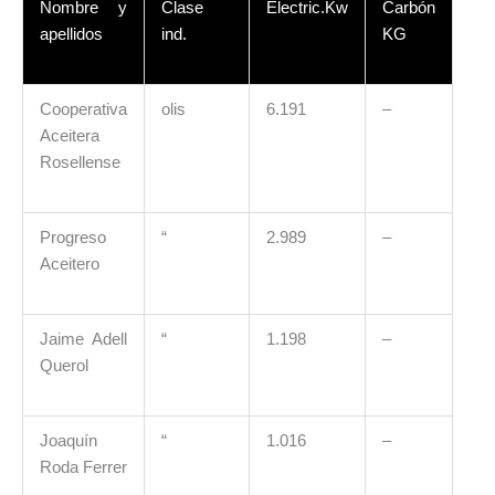
Nombre y
Clase
Electric.Kw
Carbón
apellidos
ind.
KG
Cooperativa
olis
6.191
–
Aceitera
Rosellense
Progreso
“
2.989
–
Aceitero
Jaime Adell
“
1.198
–
Querol
Joaquín
“
1.016
–
Roda Ferrer