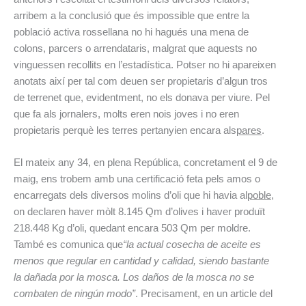
arribem a la conclusió que és impossible que entre la
població activa rossellana no hi hagués una mena de
colons, parcers o arrendataris, malgrat que aquests no
vinguessen recollits en l’estadística. Potser no hi apareixen
anotats així per tal com deuen ser propietaris d’algun tros
de terrenet que, evidentment, no els donava per viure. Pel
que fa als jornalers, molts eren nois joves i no eren
propietaris perquè les terres pertanyien encara als
pares
.
El mateix any 34, en plena República, concretament el 9 de
maig, ens trobem amb una certificació feta pels amos o
encarregats dels diversos molins d’oli que hi havia al
poble
,
on declaren haver mòlt 8.145 Qm d’olives i haver produït
218.448 Kg d’oli, quedant encara 503 Qm per moldre.
També es comunica que
“la actual cosecha de aceite es
menos que regular en cantidad y calidad, siendo bastante
la dañada por la mosca. Los daños de la mosca no se
combaten de ningún modo”
. Precisament, en un article del