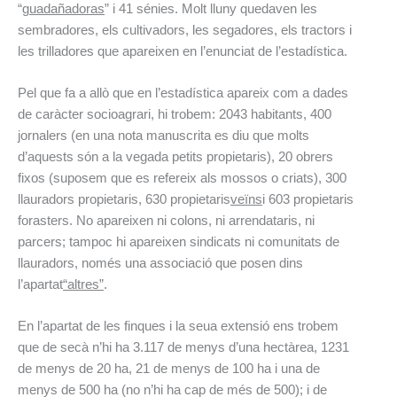
“
guadañadoras
” i 41 sénies. Molt lluny quedaven les
sembradores, els cultivadors, les segadores, els tractors i
les trilladores que apareixen en l’enunciat de l’estadística.
Pel que fa a allò que en l’estadística apareix com a dades
de caràcter socioagrari, hi trobem: 2043 habitants, 400
jornalers (en una nota manuscrita es diu que molts
d’aquests són a la vegada petits propietaris), 20 obrers
fixos (suposem que es refereix als mossos o criats), 300
llauradors propietaris, 630 propietaris
veïns
i 603 propietaris
forasters. No apareixen ni colons, ni arrendataris, ni
parcers; tampoc hi apareixen sindicats ni comunitats de
llauradors, només una associació que posen dins
l’apartat
“altres”
.
En l’apartat de les finques i la seua extensió ens trobem
que de secà n’hi ha 3.117 de menys d’una hectàrea, 1231
de menys de 20 ha, 21 de menys de 100 ha i una de
menys de 500 ha (no n’hi ha cap de més de 500); i de