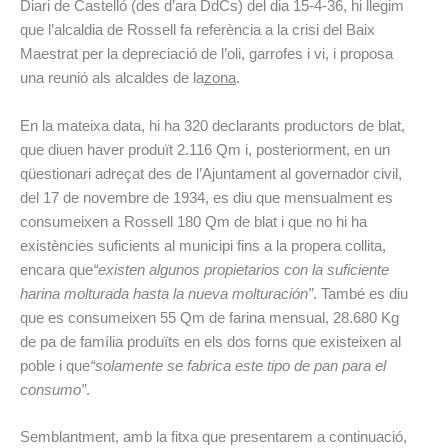
Diari de Castelló (des d’ara DdCs) del dia 15-4-36, hi llegim
que l’alcaldia de Rossell fa referència a la crisi del Baix
Maestrat per la depreciació de l’oli, garrofes i vi, i proposa
una reunió als alcaldes de la
zona
.
En la mateixa data, hi ha 320 declarants productors de blat,
que diuen haver produït 2.116 Qm i, posteriorment, en un
qüestionari adreçat des de l’Ajuntament al governador civil,
del 17 de novembre de 1934, es diu que mensualment es
consumeixen a Rossell 180 Qm de blat i que no hi ha
existències suficients al municipi fins a la propera collita,
encara que
“existen algunos propietarios con la suficiente
harina molturada hasta la nueva molturación”
. També es diu
que es consumeixen 55 Qm de farina mensual, 28.680 Kg
de pa de família produïts en els dos forns que existeixen al
poble i que
“solamente se fabrica este tipo de pan para el
consumo”
.
Semblantment, amb la fitxa que presentarem a continuació,