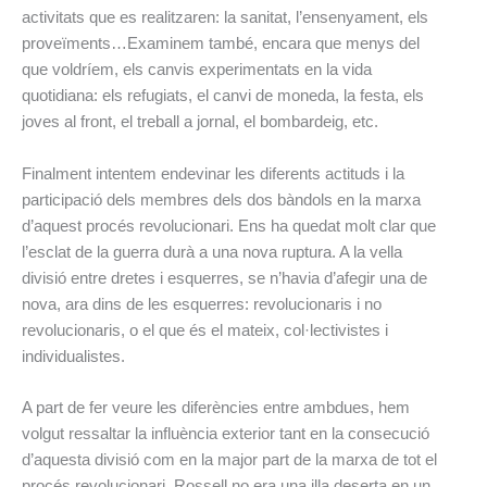
activitats que es realitzaren: la sanitat, l’ensenyament, els
proveïments…
Examinem també, encara que menys del
que voldríem, els canvis experimentats en la vida
quotidiana: els refugiats, el canvi de moneda, la festa, els
joves al front, el treball a jornal, el bombardeig, etc.
Finalment intentem endevinar les diferents actituds i la
participació dels membres dels dos bàndols en la marxa
d’aquest procés revolucionari. Ens ha quedat molt clar que
l’esclat de la guerra durà a una nova ruptura. A la vella
divisió entre dretes i esquerres, se n’havia d’afegir una de
nova, ara dins de les esquerres: revolucionaris i no
revolucionaris, o el que és el mateix, col·lectivistes i
individualistes.
A part de fer veure les diferències entre ambdues, hem
volgut ressaltar la influència exterior tant en la consecució
d’aquesta divisió com en la major part de la marxa de tot el
procés revolucionari. Rossell no era una illa deserta en un