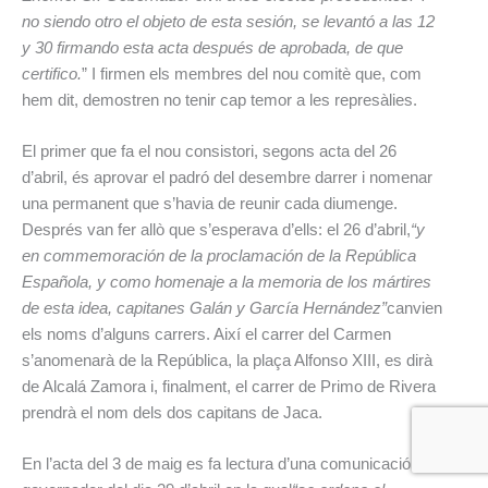
no siendo otro el objeto de esta sesión, se levantó a las 12
y 30 firmando esta acta después de aprobada, de que
certifico.
” I firmen els membres del nou comitè que, com
hem dit, demostren no tenir cap temor a les represàlies.
El primer que fa el nou consistori, segons acta del 26
d’abril, és aprovar el padró del desembre darrer i nomenar
una permanent que s’havia de reunir cada diumenge.
Després van fer allò que s’esperava d’ells: el 26 d’abril,
“y
en commemoración de la proclamación de la República
Española, y como homenaje a la memoria de los mártires
de esta idea, capitanes Galán y García Hernández”
canvien
els noms d’alguns carrers. Així el carrer del Carmen
s’anomenarà de la República, la plaça Alfonso XIII, es dirà
de Alcalá Zamora i, finalment, el carrer de Primo de Rivera
prendrà el nom dels dos capitans de Jaca.
En l’acta del 3 de maig es fa lectura d’una comunicació del