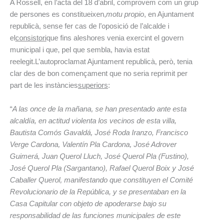
A Rossell, en l’acta del 18 d’abril, comprovem com un grup
de persones es constitueixen,
motu propio
, en Ajuntament
republicà, sense fer cas de l’oposició de l’alcalde i
el
consistori
que fins aleshores venia exercint el govern
municipal i que, pel que sembla, havia estat
reelegit.
L’autoproclamat Ajuntament republicà, però, tenia
clar des de bon començament que no seria reprimit per
part de les instàncies
superiors
:
“
A las once de la mañana, se han presentado ante esta
alcaldía, en actitud violenta los vecinos de esta villa,
Bautista Comós Gavaldá, José Roda Iranzo, Francisco
Verge Cardona, Valentín Pla Cardona, José Adrover
Guimerá, Juan Querol Lluch, José Querol Pla (Fustino),
José Querol Pla (Sargantano), Rafael Querol Boix y José
Caballer Querol, manifestando que constituyen el Comité
Revolucionario de la República, y se presentaban en la
Casa Capitular con objeto de apoderarse bajo su
responsabilidad de las funciones municipales de este