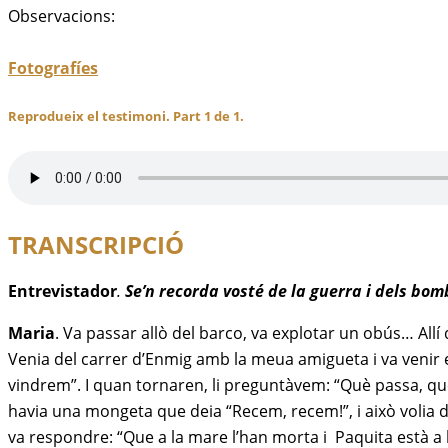
Observacions:
Fotografíes
Reprodueix el testimoni. Part 1 de 1.
TRANSCRIPCIÓ
Entrevistador
.
Se’n recorda vosté de la guerra i dels bo
Maria
. Va passar allò del barco, va explotar un obús… Allí
Venia del carrer d’Enmig amb la meua amigueta i va venir el
vindrem”. I quan tornaren, li preguntàvem: “Què passa, què 
havia una mongeta que deia “Recem, recem!”, i això volia di
va respondre: “Que a la mare l’han morta i Paquita està a l