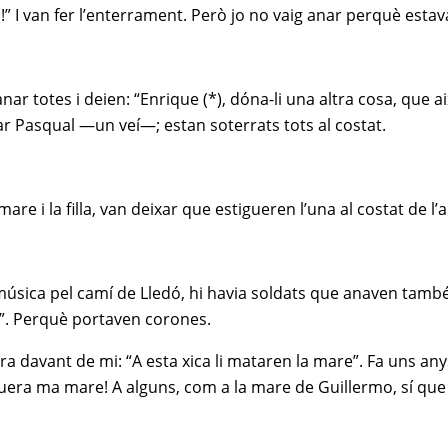
 I van fer l’enterrament. Però jo no vaig anar perquè estava
r totes i deien: “Enrique (*), dóna-li una altra cosa, que aix
tar Pasqual —un veí—; estan soterrats tots al costat.
 i la filla, van deixar que estigueren l’una al costat de l’a
música pel camí de Lledó, hi havia soldats que anaven tamb
e”. Perquè portaven corones.
ltra davant de mi: “A esta xica li mataren la mare”. Fa uns an
uera ma mare! A alguns, com a la mare de Guillermo, sí que