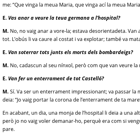
me: “Que vinga la meua Maria, que vinga ací la meua Maria!”
E.
Vas anar a veure la teua germana a l’hospital?
M.
No, no vaig anar a vore-la; estava desorientadeta. Van ana
tot. L’obús li va caure al costat i va explotar; també va ma
E.
Van soterrar tots junts els morts dels bombardeigs?
M.
No, cadascun al seu nínxol, però com que van veure la mare
E.
Van fer un enterrament de tot Castelló?
M.
Sí. Va ser un enterrament impressionant; va passar la 
deia: “Jo vaig portar la corona de l’enterrament de ta mar
En acabant, un dia, una monja de l’hospital li deia a una a
però jo no vaig voler demanar-ho, perquè era com si veng
pare.