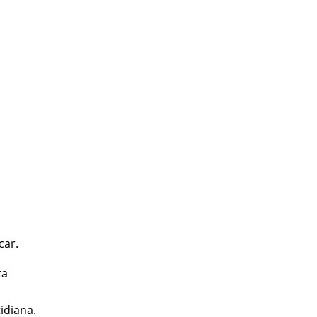
car.
ta
idiana.