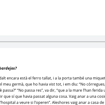
mbardejos?
 dalt encara està el ferro tallat, i a la porta també una miq
 meu germà, que ho havia vist tot, i em diu: “No córregues, 
passa?” “No passa res”, va dir, “que a la mare l’han ferida u
r que sí que havia passat alguna cosa. Vaig anar a una cosin
’hospital a veure si l’operen”. Aleshores vaig anar a casa de