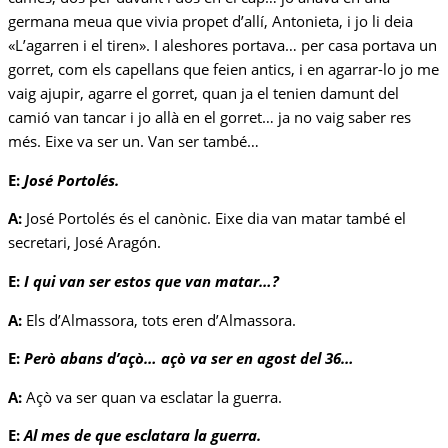
germana meua que vivia propet d’allí, Antonieta, i jo li deia
«L’agarren i el tiren». I aleshores portava… per casa portava un
gorret, com els capellans que feien antics, i en agarrar-lo jo me
vaig ajupir, agarre el gorret, quan ja el tenien damunt del
camió van tancar i jo allà en el gorret… ja no vaig saber res
més. Eixe va ser un. Van ser també…
E:
José Portolés.
A:
José Portolés és el canònic. Eixe dia van matar també el
secretari, José Aragón.
E:
I qui van ser estos que van matar…?
A:
Els d’Almassora, tots eren d’Almassora.
E:
Però abans d’açò… açò va ser en agost del 36…
A:
Açò va ser quan va esclatar la guerra.
E:
Al mes de que esclatara la guerra.