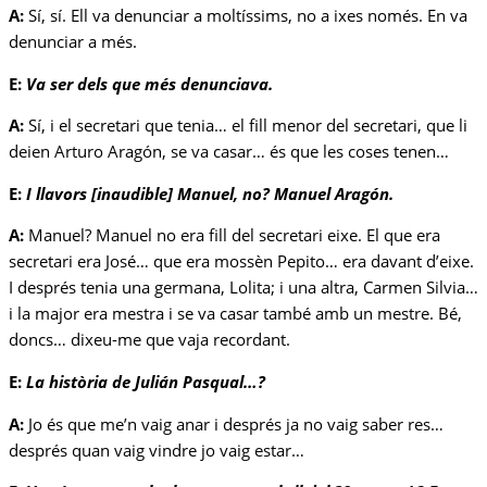
A:
Sí, sí. Ell va denunciar a moltíssims, no a ixes només. En va
denunciar a més.
E:
Va ser dels que més denunciava.
A:
Sí, i el secretari que tenia… el fill menor del secretari, que li
deien Arturo Aragón, se va casar… és que les coses tenen…
E:
I llavors [inaudible] Manuel, no? Manuel Aragón.
A:
Manuel? Manuel no era fill del secretari eixe. El que era
secretari era José… que era mossèn Pepito… era davant d’eixe.
I després tenia una germana, Lolita; i una altra, Carmen Silvia…
i la major era mestra i se va casar també amb un mestre. Bé,
doncs… dixeu-me que vaja recordant.
E:
La història de Julián Pasqual…?
A:
Jo és que me’n vaig anar i després ja no vaig saber res…
després quan vaig vindre jo vaig estar…