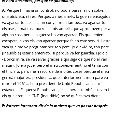
E:
Però aleshores, per què se [inaudible]?
A:
Perquè hi havia un control, no podia passar ni un cotxe, ni
una bicicleta, ni res. Perquè, a més a més, la guerra enseguida
va agarrar tots els… a un cunyat meu també… va agarrar tots
els ases, i matxos i burros… tots aquells que aprofitaven per a
alguna cosa per a la guerra ho van agarrar. Els que tenien
escopeta, eixos els van agarrar perquè feien este servici. I esta
xica que me va preguntar per son pare, jo dic «Mira, ton pare…
[inaudible] estaria enterrat», sí perquè va fer guàrdia, i jo dic
«Doncs mira, se va salvar gràcies a qui siga de que no el van
matar». Jo era jove, però el meu coneixement no el tenia com
el tinc ara, però me’n recorde de moltes coses perquè el meu
germà major era president… que anteriorment, mon pare va
morir el 1961… i era president de Unió Republicana… ací
estaven la Esquerra Republicana, els Liberals també estaven i
els que eren… la CNT. [Inaudible] no sé què estava dient…
E:
Estaves intentant dir de la malesa que va passar després.