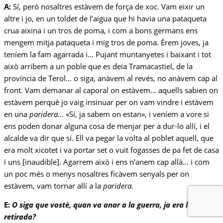
A:
Sí, però nosaltres estàvem de força de xoc. Vam eixir un
altre i jo, en un toldet de l’aigua que hi havia una pataqueta
crua aixina i un tros de poma, i com a bons germans ens
mengem mitja pataqueta i mig tros de poma. Érem joves, ja
teníem la fam agarrada i… Pujant muntanyetes i baixant i tot
això arribem a un poble que es deia Tramacastiel, de la
província de Terol… o siga, anàvem al revés, no anàvem cap al
front. Vam demanar al caporal on estàvem… aquells sabien on
estàvem perquè jo vaig insinuar per on vam vindre i estàvem
en una
paridera
… «Sí, ja sabem on estan», i veníem a vore si
ens poden donar alguna cosa de menjar per a dur-lo allí, i el
alcalde va dir que sí. Ell va pegar la volta al poblet aquell, que
era molt xicotet i va portar set o vuit fogasses de pa fet de casa
i uns [inaudible]. Agarrem això i ens n’anem cap allà… i com
un poc més o menys nosaltres ficàvem senyals per on
estàvem, vam tornar allí a la
paridera
.
E:
O siga que vostè, quan va anar a la guerra, ja era la
retirada?