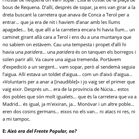
bous de Requena. D’allí, després de sopar, ja ens van girar a la
dreta buscant la carretera que anava de Conca a Terol per a
entrar… que ja era de nit i havíem d’anar amb les llums
apagades… bé, que allí a la carretera encara hi havia llum… un
caminet girant allà cara a Terol i ens du a una muntanya que
no sabíem on estàvem. Cau una tempesta i propet d’allí hi
havia una
paridera
… una
paridera
és on tanquen els borregos i
solen parir allí. Va caure una aigua tremenda. Portàvem
d’expedició a un sergent… vam sopar, però al sendemà seguia
l’aigua. Allí estava un toldet d’aigua… com un d’això d’aigua…
«Voluntaris per a anar a [inaudible]» i jo vaig ser el primer que
vaig eixir. Després un… era de la província de Núcia… estos
dos pobles que són molt igualets… que és la carretera que va a
Madrid… és igual, ja m’eixiran, ja… Monóvar i un altre poble…
eren dos cosins germans… eixos no els van… ni atacs ni res, ni
a mi tampoc.
E:
Això era del Frente Popular, no?