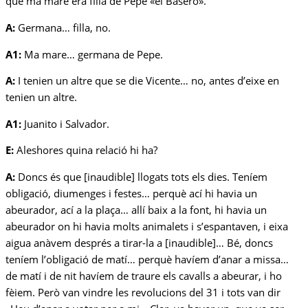
que ma mare era filla de Pepe «el Basero».
A:
Germana… filla, no.
A1:
Ma mare… germana de Pepe.
A:
I tenien un altre que se die Vicente… no, antes d’eixe en
tenien un altre.
A1:
Juanito i Salvador.
E:
Aleshores quina relació hi ha?
A:
Doncs és que [inaudible] llogats tots els dies. Teníem
obligació, diumenges i festes… perquè ací hi havia un
abeurador, ací a la plaça… allí baix a la font, hi havia un
abeurador on hi havia molts animalets i s’espantaven, i eixa
aigua anàvem després a tirar-la a [inaudible]… Bé, doncs
teníem l’obligació de matí… perquè havíem d’anar a missa…
de matí i de nit havíem de traure els cavalls a abeurar, i ho
fèiem. Però van vindre les revolucions del 31 i tots van dir