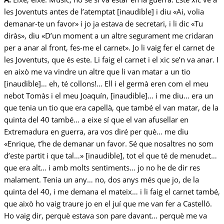
les Joventuts antes de l’atemptat [inaudible] i diu «Ai, volia
demanar-te un favor» i jo ja estava de secretari, i li dic «Tu
diràs», diu «D’un moment a un altre segurament me cridaran
per a anar al front, fes-me el carnet». Jo li vaig fer el carnet de
les Joventuts, que és este. Li faig el carnet i el xic se’n va anar. I
en això me va vindre un altre que li van matar a un tio
[inaudible]… eh, té collons!… Ell i el germà eren com el meu
nebot Tomàs i el meu Joaquín, [inaudible]… i me diu… era un
que tenia un tio que era capellà, que també el van matar, de la
quinta del 40 també… a eixe sí que el van afusellar en
Extremadura en guerra, ara vos diré per què… me diu
«Enrique, t’he de demanar un favor. Sé que nosaltres no som
d’este partit i que tal…» [inaudible], tot el que té de menudet…
que era alt… i amb molts sentiments… jo no he de dir res
malament. Tenia un any… no, dos anys més que jo, de la
quinta del 40, i me demana el mateix… i li faig el carnet també,
que això ho vaig traure jo en el juí que me van fer a Castelló.
Ho vaig dir, perquè estava son pare davant… perquè me va