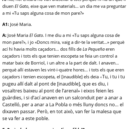
diuen
El Gato
, eixe que ven materials… un dia me va preguntar
a mi «Tu saps alguna cosa de mon pare?»
A1:
José Maria.
A:
José Maria
El Gato
. I me diu a mi «Tu saps alguna cosa de
mon pare?», i jo «Doncs mira, vaig a dir-te la veritat…» perquè
ací hi havia molts caçadors… dos fills de
La Pequeña
eren
caçadors i tots els que tenien escopeta se feia un control a
matar baix de Borriol, i un altre a la part de dalt. I anaven…
perquè allí estaven les vint-i-quatre hores… i tots els que eren
Tu, i tu i tu
caçadors i tenien escopeta, el [inaudible] els deia
«
pugeu allí dalt al pont de [inaudible], que es diu, i
vosaltres baixeu al pont de l’arenal» i eixos feien les
guàrdies, i si d’ací anaven en un salconduit per a anar a
Castelló, per a anar a La Pobla o més lluny doncs no… el
dixaven passar. Però, en tot això, van fer la malesa que
se va fer a este poble.