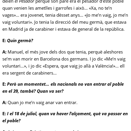
deien
el Pesador
perquè son pare era el pesador d’este poble
quan venien les ametlles i garrofes i això… «Xa, no te’n
vages»… era jovenet, tenia dèsset anys… «Jo me’n vaig, jo me’n
vaig voluntari». Jo tenia la direcció del meu germà, que estava
en Madrid ja de carabiner i estava de general de la república.
E:
Quin germà?
A:
Manuel, el més jove dels dos que tenia, perquè aleshores
se’m van morir en Barcelona dos germans. I jo dic «Me’n vaig
voluntari…», i jo dic «Espera, que vaig jo allà a València!»… ell
era sergent de carabiners…
E:
Però un momentet… els nacionals no van entrar al poble
en el 39, també? Quan va ser?
A:
Quan jo me’n vaig anar van entrar.
E:
I el 18 de juliol, quan va haver l’alçament, què va passar en
el poble?