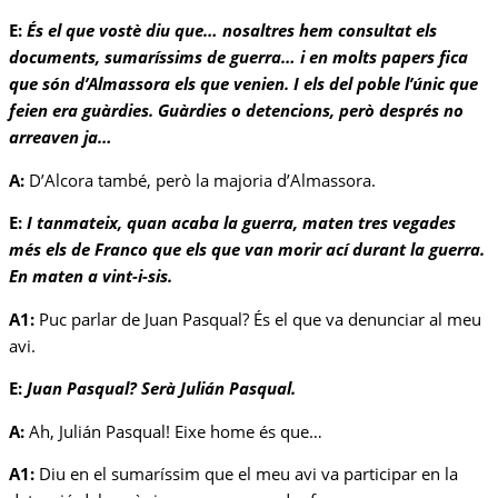
E:
És el que vostè diu que… nosaltres hem consultat els
documents, sumaríssims de guerra… i en molts papers fica
que són d’Almassora els que venien. I els del poble l’únic que
feien era guàrdies. Guàrdies o detencions, però després no
arreaven ja…
A:
D’Alcora també, però la majoria d’Almassora.
E:
I tanmateix, quan acaba la guerra, maten tres vegades
més els de Franco que els que van morir ací durant la guerra.
En maten a vint-i-sis.
A1:
Puc parlar de Juan Pasqual? És el que va denunciar al meu
avi.
E:
Juan Pasqual? Serà Julián Pasqual.
A:
Ah, Julián Pasqual! Eixe home és que…
A1:
Diu en el sumaríssim que el meu avi va participar en la