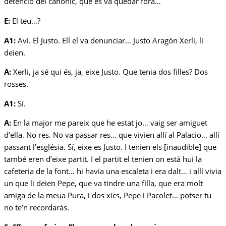
detenció del canònic, que es va quedar fora…
E:
El teu…?
A1:
Avi. El Justo. Ell el va denunciar… Justo Aragón Xerli, li
deien.
A:
Xerli, ja sé qui és, ja, eixe Justo. Que tenia dos filles? Dos
rosses.
A1:
Sí.
A:
En la major me pareix que he estat jo… vaig ser amiguet
d’ella. No res. No va passar res… que vivien allí al Palacio… allí
passant l’església. Sí, eixe es Justo. I tenien els [inaudible] que
també eren d’eixe partit. I el partit el tenien on està hui la
cafeteria de la font… hi havia una escaleta i era dalt… i allí vivia
un que li deien Pepe, que va tindre una filla, que era molt
amiga de la meua Pura, i dos xics, Pepe i Pacolet… potser tu
no te’n recordaràs.