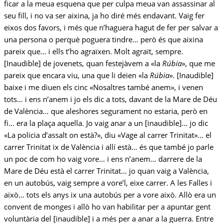
ficar a la meua esquena que per culpa meua van assassinar al
seu fill, i no va ser aixina, ja ho diré més endavant. Vaig fer
eixos dos favors, i més que n’haguera hagut de fer per salvar a
una persona o perquè poguera tindre… però és que aixina
pareix que… i ells t’ho agraïxen. Molt agraït, sempre.
[Inaudible] de jovenets, quan festejàvem a «la
Rúbia
», que me
pareix que encara viu, una que li deien «la
Rúbia
». [Inaudible]
baixe i me diuen els cinc «Nosaltres també anem», i venen
tots… i ens n’anem i jo els dic a tots, davant de la Mare de Déu
de València… que aleshores segurament no estaria, però en
fi… era la plaça aquella. Jo vaig anar a un [inaudible]… jo dic
«La policia d’assalt on està?», diu «Vage al carrer Trinitat»… el
carrer Trinitat ix de València i allí està… és que també jo parle
un poc de com ho vaig vore… i ens n’anem… darrere de la
Mare de Déu està el carrer Trinitat… jo quan vaig a València,
en un autobús, vaig sempre a vore’l, eixe carrer. A les Falles i
això… tots els anys ix una autobús per a vore això. Allò era un
convent de monges i allò ho van habilitar per a apuntar gent
voluntària del [inaudible] i a més per a anar a la guerra. Entre