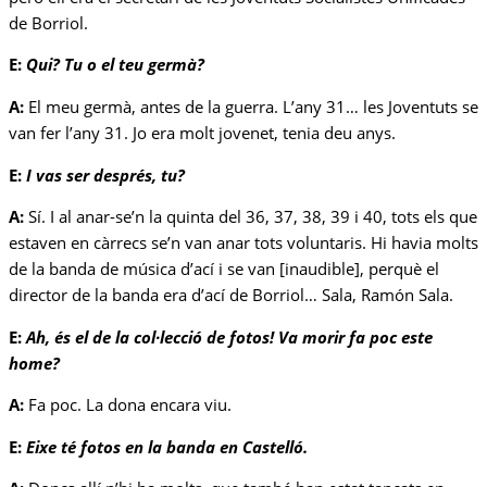
de Borriol.
E:
Qui? Tu o el teu germà?
A:
El meu germà, antes de la guerra. L’any 31… les Joventuts se
van fer l’any 31. Jo era molt jovenet, tenia deu anys.
E:
I vas ser després, tu?
A:
Sí. I al anar-se’n la quinta del 36, 37, 38, 39 i 40, tots els que
estaven en càrrecs se’n van anar tots voluntaris. Hi havia molts
de la banda de música d’ací i se van [inaudible], perquè el
director de la banda era d’ací de Borriol… Sala, Ramón Sala.
E:
Ah, és el de la col·lecció de fotos! Va morir fa poc este
home?
A:
Fa poc. La dona encara viu.
E:
Eixe té fotos en la banda en Castelló.