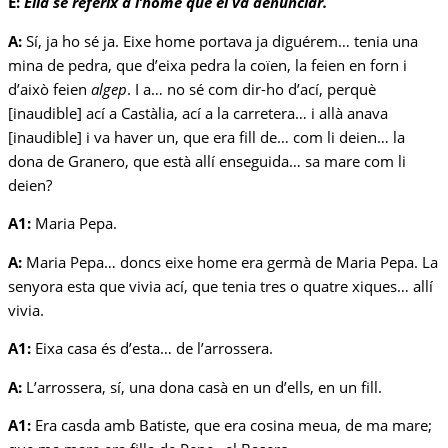
E:
Ella se referix a l’home que el va denunciar.
A:
Sí, ja ho sé ja. Eixe home portava ja diguérem… tenia una
mina de pedra, que d’eixa pedra la coïen, la feien en forn i
d’això feien
algep
. I a… no sé com dir-ho d’ací, perquè
[inaudible] ací a Castàlia, ací a la carretera… i allà anava
[inaudible] i va haver un, que era fill de… com li deien… la
dona de Granero, que està allí enseguida… sa mare com li
deien?
A1:
Maria Pepa.
A:
Maria Pepa… doncs eixe home era germà de Maria Pepa. La
senyora esta que vivia ací, que tenia tres o quatre xiques… allí
vivia.
A1:
Eixa casa és d’esta… de l’arrossera.
A:
L’arrossera, sí, una dona casà en un d’ells, en un fill.
A1:
Era casda amb Batiste, que era cosina meua, de ma mare;