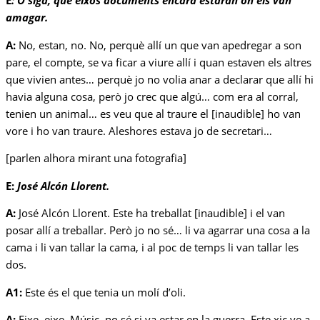
E
:
O siga, que eixos documents encara estaran on els van
amagar.
A:
No, estan, no. No, perquè allí un que van apedregar a son
pare, el compte, se va ficar a viure allí i quan estaven els altres
que vivien antes… perquè jo no volia anar a declarar que allí hi
havia alguna cosa, però jo crec que algú… com era al corral,
tenien un animal… es veu que al traure el [inaudible] ho van
vore i ho van traure. Aleshores estava jo de secretari…
[parlen alhora mirant una fotografia]
E:
José Alcón Llorent.
A:
José Alcón Llorent. Este ha treballat [inaudible] i el van
posar allí a treballar. Però jo no sé… li va agarrar una cosa a la
cama i li van tallar la cama, i al poc de temps li van tallar les
dos.
A1:
Este és el que tenia un molí d’oli.
A:
Eixe, eixe. Músic, no sé si va estar en la guerra. Este xic ve a