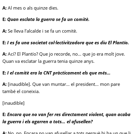
A:
Al mes o als quinze dies.
E
:
Quan esclata la guerra se fa un comitè.
A:
Se lleva l’alcalde i se fa un comitè.
E:
I es fa una societat col·lectivitzadora que es diu El Plantío.
A:
Ací? El Plantío? Que jo recorde, no… que jo era molt jove.
Quan va esclatar la guerra tenia quinze anys.
E:
I el comitè era la CNT pràcticament els que més…
A:
[inaudible]. Que van muntar… el president… mon pare
també el coneixia.
[inaudible]
E
:
Encara que no van fer res directament violent, quan acaba
la guerra i els agarren a tots… el afusellen?
A:
No, no. Encara no van afusellar a tots perquè hi ha un que li