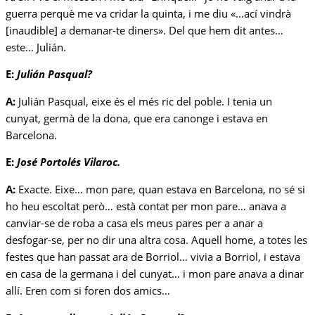
guerra perquè me va cridar la quinta, i me diu «…ací vindrà
[inaudible] a demanar-te diners». Del que hem dit antes…
este… Julián.
E:
Julián Pasqual?
A:
Julián Pasqual, eixe és el més ric del poble. I tenia un
cunyat, germà de la dona, que era canonge i estava en
Barcelona.
E:
José Portolés Vilaroc.
A:
Exacte. Eixe… mon pare, quan estava en Barcelona, no sé si
ho heu escoltat però… està contat per mon pare… anava a
canviar-se de roba a casa els meus pares per a anar a
desfogar-se, per no dir una altra cosa. Aquell home, a totes les
festes que han passat ara de Borriol… vivia a Borriol, i estava
en casa de la germana i del cunyat… i mon pare anava a dinar
allí. Eren com si foren dos amics…