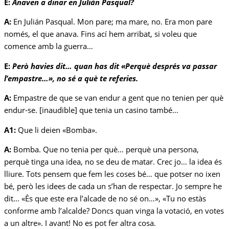
E:
Anaven a dinar en Julián Pasqual?
A:
En Julián Pasqual. Mon pare; ma mare, no. Era mon pare
només, el que anava. Fins ací hem arribat, si voleu que
comence amb la guerra…
E:
Però havies dit… quan has dit «Perquè després va passar
l’empastre…», no sé a què te referies.
A:
Empastre de que se van endur a gent que no tenien per què
endur-se. [inaudible] que tenia un casino també…
A1:
Que li deien «Bomba».
A:
Bomba. Que no tenia per què… perquè una persona,
perquè tinga una idea, no se deu de matar. Crec jo… la idea és
lliure. Tots pensem que fem les coses bé… que potser no ixen
bé, però les idees de cada un s’han de respectar. Jo sempre he
dit… «És que este era l’alcade de no sé on…», «Tu no estàs
conforme amb l’alcalde? Doncs quan vinga la votació, en votes
a un altre». I avant! No es pot fer altra cosa.