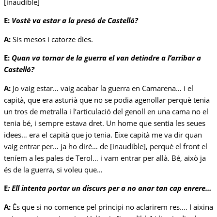
[inaudible]
E:
Vostè va estar a la presó de Castelló?
A:
Sis mesos i catorze dies.
E:
Quan va tornar de la guerra el van detindre a l’arribar a
Castelló?
A:
Jo vaig estar… vaig acabar la guerra en Camarena… i el
capità, que era asturià que no se podia agenollar perquè tenia
un tros de metralla i l’articulació del genoll en una cama no el
tenia bé, i sempre estava dret. Un home que sentia les seues
idees… era el capità que jo tenia. Eixe capità me va dir quan
vaig entrar per… ja ho diré… de [inaudible], perquè el front el
teníem a les pales de Terol… i vam entrar per allà. Bé, això ja
és de la guerra, si voleu que…
E
:
Ell intenta portar un discurs per a no anar tan cap enrere…
A:
És que si no comence pel principi no aclarirem res…. I aixina