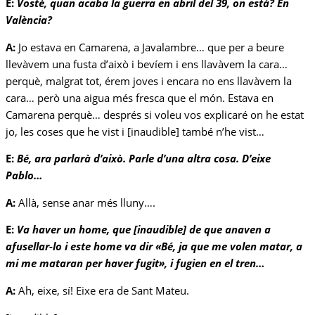
E:
Vostè, quan acaba la guerra en abril del 39, on està? En
València?
A:
Jo estava en Camarena, a Javalambre… que per a beure
llevàvem una fusta d’això i bevíem i ens llavàvem la cara…
perquè, malgrat tot, érem joves i encara no ens llavàvem la
cara… però una aigua més fresca que el món. Estava en
Camarena perquè… després si voleu vos explicaré on he estat
jo, les coses que he vist i [inaudible] també n’he vist…
E:
Bé, ara parlarà d’això. Parle d’una altra cosa. D’eixe
Pablo…
A:
Allà, sense anar més lluny….
E:
Va haver un home, que [inaudible] de que anaven a
afusellar-lo i este home va dir «Bé, ja que me volen matar, a
mi me mataran per haver fugit», i fugien en el tren…
A:
Ah, eixe, sí! Eixe era de Sant Mateu.