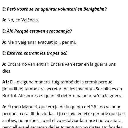
E:
Però vostè se va apuntar voluntari en Benigànim?
A:
No, en València.
E:
Ah! Perquè estaven evacuant ja?
A:
Me’n vaig anar evacuat jo… per mi.
E:
Estaven entrant les tropes ací.
A:
Encara no van entrar. Encara van estar en la guerra uns
dies.
A1:
Ell, d’alguna manera, fuig també de la cremà perquè
[inaudible] també era secretari de les Joventuts Socialistes en
Borriol. Aleshores és quan ell determina anar-se’n a la guerra.
A:
El meu Manuel, que era ja de la quinta del 36 i no va anar
perquè ja era fill de viuda… i jo estava en eixe període que ja si
arribes, no arribes… a ell el va estalviar la mare i no va anar…
però ell era el secretari de les Joventuts Socialistes Unificades