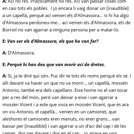
A:
Ací no res. Pràcticament no res. Ací van passar coses com
en casi tots els pobles. I jo encara li vaig donar un [inaudible]
a un capellà, perquè ací venien els d’Almassora… si hi ha algú
d’Almassora perdoneu-me… ací venien els d’Almassora, els de
Borriol no van agarrar a ninguna persona per a matar-lo.
E:
Van ser els d’Almassora, els que ho van fer?
A:
D’Almassora.
E:
Perquè hi han deu que van morir ací de dretes.
A:
Sí, ja te diré qui són. Puc dir-te tots els noms perquè els sé. I
allí davant va haver un que no va morir… un capellà, mossèn
Antonio, també era dels capellans. Eixe home no el van tocar
per a res del món, però van deixar a eixe i van agarrar a
mossèn Vicent i a este que vivia en mossèn Vicent, que és ara
on viu Antonio, el capellà… venien en un camionet, que
aleshores el camionets eren menuts, no eren grans… van
baixar per [inaudible] i van agarrar a un d’ací del cap i de les
cames, dos per davant i dos en el cap… jo anava en una