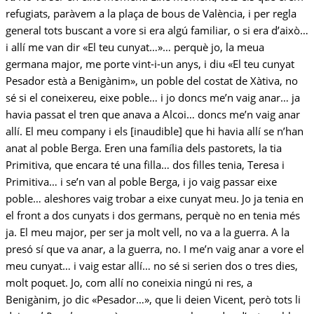
refugiats, paràvem a la plaça de bous de València, i per regla
general tots buscant a vore si era algú familiar, o si era d’això…
i allí me van dir «El teu cunyat…»… perquè jo, la meua
germana major, me porte vint-i-un anys, i diu «El teu cunyat
Pesador està a Benigànim», un poble del costat de Xàtiva, no
sé si el coneixereu, eixe poble… i jo doncs me’n vaig anar… ja
havia passat el tren que anava a Alcoi… doncs me’n vaig anar
allí. El meu company i els [inaudible] que hi havia allí se n’han
anat al poble Berga. Eren una família dels pastorets, la tia
Primitiva, que encara té una filla… dos filles tenia, Teresa i
Primitiva… i se’n van al poble Berga, i jo vaig passar eixe
poble… aleshores vaig trobar a eixe cunyat meu. Jo ja tenia en
el front a dos cunyats i dos germans, perquè no en tenia més
ja. El meu major, per ser ja molt vell, no va a la guerra. A la
presó sí que va anar, a la guerra, no. I me’n vaig anar a vore el
meu cunyat… i vaig estar allí… no sé si serien dos o tres dies,
molt poquet. Jo, com allí no coneixia ningú ni res, a
Benigànim, jo dic «Pesador…», que li deien Vicent, però tots li