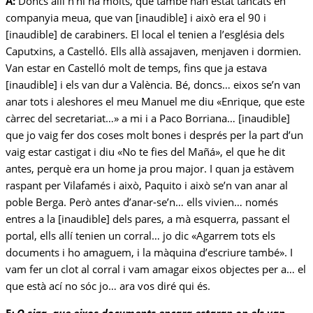
A:
Doncs allí n’hi ha molts, que també han estat tancats en
companyia meua, que van [inaudible] i això era el 90 i
[inaudible] de carabiners. El local el tenien a l’església dels
Caputxins, a Castelló. Ells allà assajaven, menjaven i dormien.
Van estar en Castelló molt de temps, fins que ja estava
[inaudible] i els van dur a València. Bé, doncs… eixos se’n van
anar tots i aleshores el meu Manuel me diu «Enrique, que este
càrrec del secretariat…» a mi i a Paco Borriana… [inaudible]
que jo vaig fer dos coses molt bones i després per la part d’un
vaig estar castigat i diu «No te fies del Mañá», el que he dit
antes, perquè era un home ja prou major. I quan ja estàvem
raspant per Vilafamés i això, Paquito i això se’n van anar al
poble Berga. Però antes d’anar-se’n… ells vivien… només
entres a la [inaudible] dels pares, a mà esquerra, passant el
portal, ells allí tenien un corral… jo dic «Agarrem tots els
documents i ho amaguem, i la màquina d’escriure també». I
vam fer un clot al corral i vam amagar eixos objectes per a… el
que està ací no sóc jo… ara vos diré qui és.