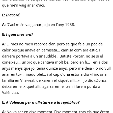
que me’n vaig anar d’ací.
E:
D’acord.
A:
D’ací me’n vaig anar jo ja en l’any 1938.
E:
I quin mes era?
A:
El mes no me’n recorde clar, però sé que feia un poc de
calor perquè anava en camiseta… camisa com ara estic. I
darrere portava a un [inaudible], Batiste Porcar, no sé si el
coneixeu… un xic que cantava molt bé, però en fi… Tenia dos
anys menys que jo, tenia quinze anys, però me deia «Jo no vull
anar en tu»…[inaudible]… i al cap d’una estona diu «Tinc una
família en Vila-real, deixarem el xiquet allí…», i jo dic «Doncs
deixarem el xiquet allí, agarrarem el tren i farem punta a
València».
E:
A València per a allistar-se a la república?
A:
No va ser en eixe moment. Eixe moment, tots els que érem