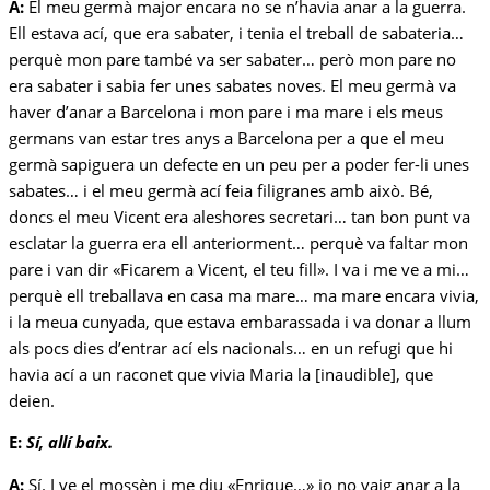
A:
El meu germà major encara no se n’havia anar a la guerra.
Ell estava ací, que era sabater, i tenia el treball de sabateria…
perquè mon pare també va ser sabater… però mon pare no
era sabater i sabia fer unes sabates noves. El meu germà va
haver d’anar a Barcelona i mon pare i ma mare i els meus
germans van estar tres anys a Barcelona per a que el meu
germà sapiguera un defecte en un peu per a poder fer-li unes
sabates… i el meu germà ací feia filigranes amb això. Bé,
doncs el meu Vicent era aleshores secretari… tan bon punt va
esclatar la guerra era ell anteriorment… perquè va faltar mon
pare i van dir «Ficarem a Vicent, el teu fill». I va i me ve a mi…
perquè ell treballava en casa ma mare… ma mare encara vivia,
i la meua cunyada, que estava embarassada i va donar a llum
als pocs dies d’entrar ací els nacionals… en un refugi que hi
havia ací a un raconet que vivia Maria la [inaudible], que
deien.
E:
Sí, allí baix.
A:
Sí. I ve el mossèn i me diu «Enrique…» jo no vaig anar a la