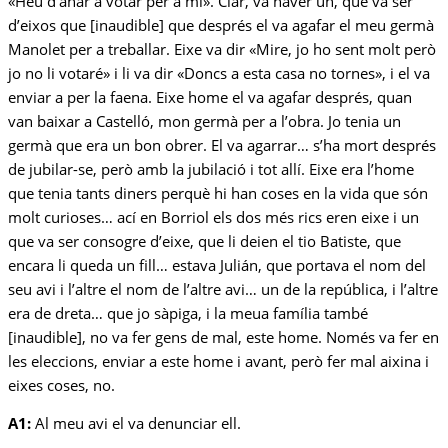
«Heu d’anar a votar per a mi». Clar, va haver un, que va ser
d’eixos que [inaudible] que després el va agafar el meu germà
Manolet per a treballar. Eixe va dir «Mire, jo ho sent molt però
jo no li votaré» i li va dir «Doncs a esta casa no tornes», i el va
enviar a per la faena. Eixe home el va agafar després, quan
van baixar a Castelló, mon germà per a l’obra. Jo tenia un
germà que era un bon obrer. El va agarrar… s’ha mort després
de jubilar-se, però amb la jubilació i tot allí. Eixe era l’home
que tenia tants diners perquè hi han coses en la vida que són
molt curioses… ací en Borriol els dos més rics eren eixe i un
que va ser consogre d’eixe, que li deien el tio Batiste, que
encara li queda un fill… estava Julián, que portava el nom del
seu avi i l’altre el nom de l’altre avi… un de la república, i l’altre
era de dreta… que jo sàpiga, i la meua família també
[inaudible], no va fer gens de mal, este home. Només va fer en
les eleccions, enviar a este home i avant, però fer mal aixina i
eixes coses, no.
A1:
Al meu avi el va denunciar ell.