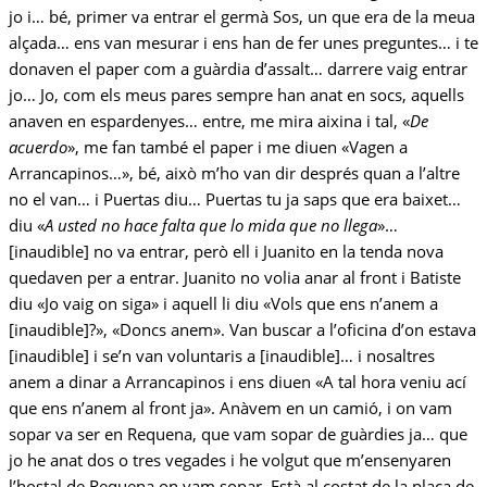
jo i… bé, primer va entrar el germà Sos, un que era de la meua
alçada… ens van mesurar i ens han de fer unes preguntes… i te
donaven el paper com a guàrdia d’assalt… darrere vaig entrar
jo… Jo, com els meus pares sempre han anat en socs, aquells
anaven en espardenyes… entre, me mira aixina i tal, «
De
acuerdo
», me fan també el paper i me diuen «Vagen a
Arrancapinos…», bé, això m’ho van dir després quan a l’altre
no el van… i Puertas diu… Puertas tu ja saps que era baixet…
diu «
A usted no hace falta que lo mida que no llega
»…
[inaudible] no va entrar, però ell i Juanito en la tenda nova
quedaven per a entrar. Juanito no volia anar al front i Batiste
diu «Jo vaig on siga» i aquell li diu «Vols que ens n’anem a
[inaudible]?», «Doncs anem». Van buscar a l’oficina d’on estava
[inaudible] i se’n van voluntaris a [inaudible]… i nosaltres
anem a dinar a Arrancapinos i ens diuen «A tal hora veniu ací
que ens n’anem al front ja». Anàvem en un camió, i on vam
sopar va ser en Requena, que vam sopar de guàrdies ja… que
jo he anat dos o tres vegades i he volgut que m’ensenyaren
l’hostal de Requena on vam sopar. Està al costat de la plaça de