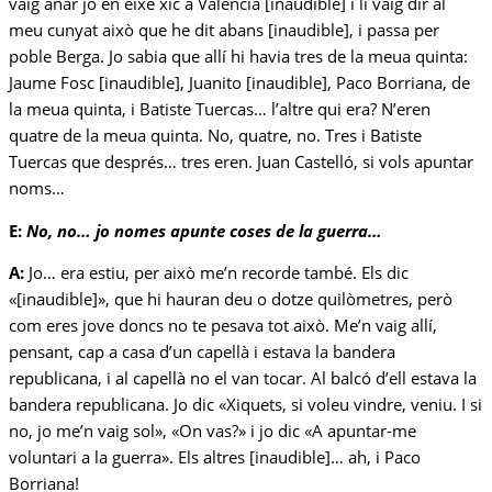
vaig anar jo en eixe xic a València [inaudible] i li vaig dir al
meu cunyat això que he dit abans [inaudible], i passa per
poble Berga. Jo sabia que allí hi havia tres de la meua quinta:
Jaume Fosc [inaudible], Juanito [inaudible], Paco Borriana, de
la meua quinta, i Batiste Tuercas… l’altre qui era? N’eren
quatre de la meua quinta. No, quatre, no. Tres i Batiste
Tuercas que després… tres eren. Juan Castelló, si vols apuntar
noms…
E:
No, no… jo nomes apunte coses de la guerra…
A:
Jo… era estiu, per això me’n recorde també. Els dic
«[inaudible]», que hi hauran deu o dotze quilòmetres, però
com eres jove doncs no te pesava tot això. Me’n vaig allí,
pensant, cap a casa d’un capellà i estava la bandera
republicana, i al capellà no el van tocar. Al balcó d’ell estava la
bandera republicana. Jo dic «Xiquets, si voleu vindre, veniu. I si
no, jo me’n vaig sol», «On vas?» i jo dic «A apuntar-me
voluntari a la guerra». Els altres [inaudible]… ah, i Paco
Borriana!