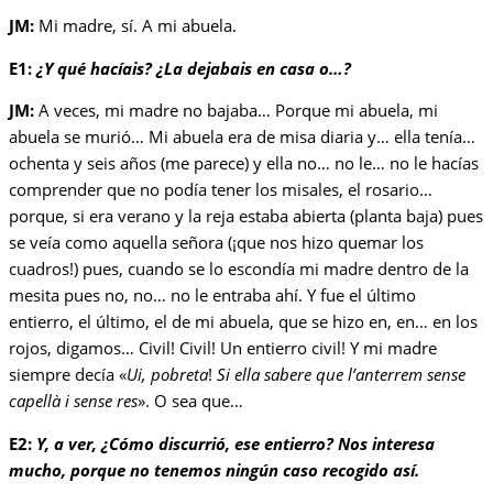
JM:
Mi madre, sí. A mi abuela.
E1:
¿Y qué hacíais? ¿La dejabais en casa o…?
JM:
A veces, mi madre no bajaba… Porque mi abuela, mi
abuela se murió… Mi abuela era de misa diaria y… ella tenía…
ochenta y seis años (me parece) y ella no… no le… no le hacías
comprender que no podía tener los misales, el rosario…
porque, si era verano y la reja estaba abierta (planta baja) pues
se veía como aquella señora (¡que nos hizo quemar los
cuadros!) pues, cuando se lo escondía mi madre dentro de la
mesita pues no, no… no le entraba ahí. Y fue el último
entierro, el último, el de mi abuela, que se hizo en, en… en los
rojos, digamos… Civil! Civil! Un entierro civil! Y mi madre
siempre decía «
Ui, pobreta
!
Si ella sabere que l’anterrem sense
capellà i sense res
». O sea que…
E2:
Y, a ver, ¿Cómo discurrió, ese entierro? Nos interesa
mucho, porque no tenemos ningún caso recogido así.