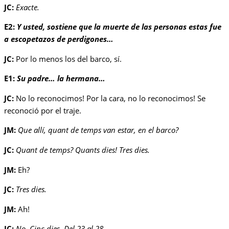
JC:
Exacte.
E2:
Y usted, sostiene que la muerte de las personas estas fue
a escopetazos de perdigones…
JC:
Por lo menos los del barco, sí.
E1:
Su padre… la hermana…
JC:
No lo reconocimos! Por la cara, no lo reconocimos! Se
reconoció por el traje.
JM:
Que allí, quant de temps van estar, en el barco?
JC:
Quant de temps? Quants dies! Tres dies.
JM:
Eh?
JC:
Tres dies.
JM:
Ah!
JC:
No. Cinc dies. Del 23 al 28.