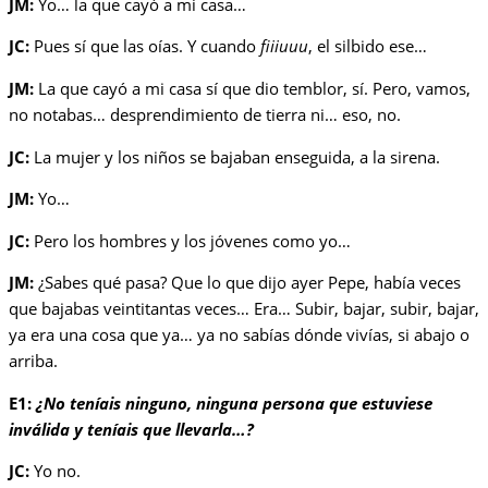
JM:
Yo… la que cayó a mi casa…
JC:
Pues sí que las oías. Y cuando
fiiiuuu
, el silbido ese…
JM:
La que cayó a mi casa sí que dio temblor, sí. Pero, vamos,
no notabas… desprendimiento de tierra ni… eso, no.
JC:
La mujer y los niños se bajaban enseguida, a la sirena.
JM:
Yo…
JC:
Pero los hombres y los jóvenes como yo…
JM:
¿Sabes qué pasa? Que lo que dijo ayer Pepe, había veces
que bajabas veintitantas veces… Era… Subir, bajar, subir, bajar,
ya era una cosa que ya… ya no sabías dónde vivías, si abajo o
arriba.
E1:
¿No teníais ninguno, ninguna persona que estuviese
inválida y teníais que llevarla…?
JC:
Yo no.