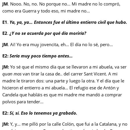
JM
. Nooo. No, no. No porque no… Mi madre no lo compró,
como era Guerra y todo eso, mi madre no…
E1
.
Ya, ya, ya… Entonces fue el último entierro civil que hubo.
E2
.
¿Y no se acuerda por qué día moriría?
JM
. Ai! Yo era muy jovencita, eh… El día no lo sé, pero…
E2:
Sería muy poco tiempo antes…
JM:
Yo sé que el mismo día que se llevaron a mi abuela, va ser
quan mos
van tirar la casa de.. del carrer Sant Vicent. A mi
madre le tiraron dos: una parte y luego la otra. Y el día que le
hicieron el entierro a mi abuela… El refugio ese de Antón y
Candela que habláis es que mi madre me mandó a comprar
polvos para tender…
E2:
Sí, sí. Eso lo tenemos ya grabado.
JM:
Y, y… me pilló por la calle Colón, que fui a la Catalana, y no