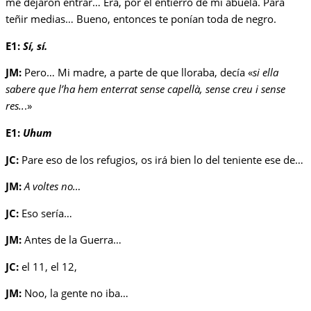
me dejaron entrar… Era, por el entierro de mi abuela. Para
teñir medias… Bueno, entonces te ponían toda de negro.
E1:
Sí, sí.
JM:
Pero… Mi madre, a parte de que lloraba, decía «
si ella
sabere que l’ha hem enterrat sense capellà, sense creu i sense
res..
.»
E1:
Uhum
JC:
Pare eso de los refugios, os irá bien lo del teniente ese de…
JM:
A voltes no…
JC:
Eso sería…
JM:
Antes de la Guerra…
JC:
el 11, el 12,
JM:
Noo, la gente no iba…