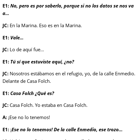
E1:
No, pero es por saberlo, porque si no los datos se nos va
a…
JC:
En la Marina. Eso es en la Marina.
E1:
Vale…
JC:
Lo de aquí fue…
E1:
Tú sí que estuviste aquí, ¿no?
JC:
Nosotros estábamos en el refugio, yo, de la calle Enmedio.
Delante de Casa Folch.
E1:
Casa Folch ¿Qué es?
JC:
Casa Folch. Yo estaba en Casa Folch.
A:
¡Ese no lo tenemos!
E1:
¡
Ese no lo tenemos! De la calle Enmedio, ese trozo…