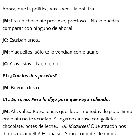
Ahora, que la política, vas a ver… la política…
JM:
Era un chocolate precioso, precioso… No lo puedes
comparar con ninguno de ahora!
JC:
Estaban unos…
JM:
Y aquellos, sólo te lo vendían con plátano!
JC:
Y las listas… No, no, no.
E1:
¿Con las dos pesetas?
JM:
Bueno, dos o…
E1:
.
Sí, sí, no. Pero lo digo para que vaya saliendo.
JM:
Ah, vale… Pues, tenías que llevar monedas de plata. Si no
era plata no te vendían. Y llegamos a casa con galletas,
chocolate, botes de leche….
UI! Maaareee!
Que atracón nos
dimos de aquello! Estaba sí… Sobre todo de, de niños,