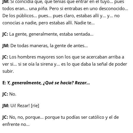
JM:
Si coincidía que, que tenías que entrar en el tuyo… pues
todos eran… una
piña.
Pero si entrabas en uno desconocido…
De los públicos… pues… pues claro, estabas allí y… y… no
conocías a nadie, pero estabas allí. Nadie te…
JC:
La gente, generalmente, estaba sentada…
JM:
De todas maneras, la gente de antes…
JC:
Los hombres mayores son los que se acercaban arriba a
ver si… si se oía la sirena y… es lo que daba la señal de poder
subir.
E:
Y, generalmente, ¿Qué se hacía? Rezar…
JC:
No.
JM:
Ui! Rezar! [ríe]
JC:
No, no, porque… porque tu podías ser católico y el de
enfrente no…