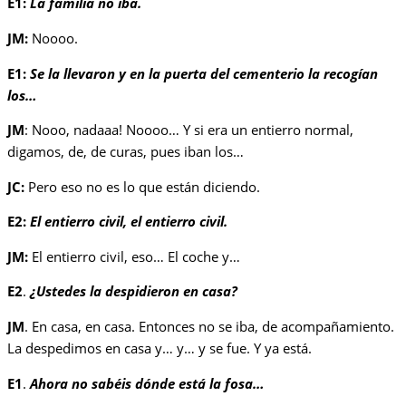
E1:
La familia no iba.
JM:
Noooo.
E1:
Se la llevaron y en la puerta del cementerio la recogían
los…
JM
: Nooo, nadaaa! Noooo… Y si era un entierro normal,
digamos, de, de curas, pues iban los…
JC:
Pero eso no es lo que están diciendo.
E2:
El entierro civil, el entierro civil.
JM:
El entierro civil, eso… El coche y…
E2
.
¿Ustedes la despidieron en casa?
JM
. En casa, en casa. Entonces no se iba, de acompañamiento.
La despedimos en casa y… y… y se fue. Y ya está.
E1
.
Ahora no sabéis dónde está la fosa…