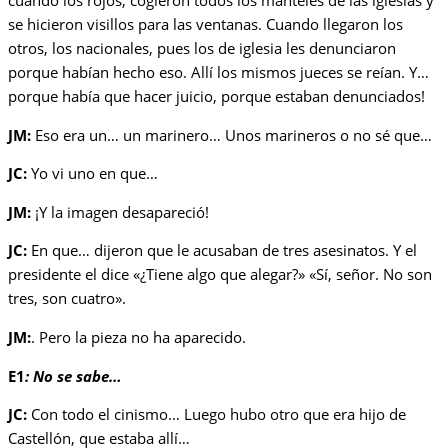
cuando los rojos, cogieron todos los manteles de las iglesias y
se hicieron visillos para las ventanas. Cuando llegaron los
otros, los nacionales, pues los de iglesia les denunciaron
porque habían hecho eso. Allí los mismos jueces se reían. Y…
porque había que hacer juicio, porque estaban denunciados!
JM:
Eso era un… un marinero… Unos marineros o no sé que…
JC:
Yo vi uno en que…
JM:
¡Y la imagen desapareció!
JC:
En que… dijeron que le acusaban de tres asesinatos. Y el
presidente el dice «¿Tiene algo que alegar?» «Sí, señor. No son
tres, son cuatro».
JM:
. Pero la pieza no ha aparecido.
E1
: No se sabe…
JC:
Con todo el cinismo… Luego hubo otro que era hijo de
Castellón, que estaba allí…