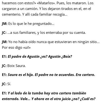
hacemos con estos?» «Matarlos». Pues, los mataron. Los
cargaron a un camión. Y los dejaron tirados en el, en el
cementerio. Y allí cada familiar recogía…
JM:
Es lo que le he preguntado…
JC:
…a sus familiares, y los enterraba por su cuenta.
JM:
Yo no había oído nunca que estuvieran en ningún sitio…
Por eso digo «ui!»
E1:
El padre de Agustín ¿es? Agustín ¿Boix?
JC:
Boix Saura.
E1:
Saura es el hijo. El padre no te acuerdas. Era cartero.
JC:
Sí.
E1:
Y al lado de la tumba hay otro cartero también
enterrado. Vale… Y ahora en el otro juicio ¿no? ¿Cuál es?