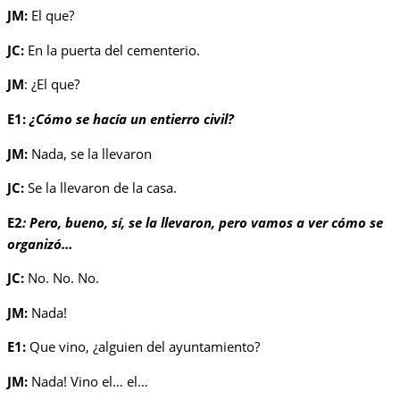
JM:
El que?
JC:
En la puerta del cementerio.
JM
: ¿El que?
E1:
¿Cómo se hacía un entierro civil?
JM:
Nada, se la llevaron
JC:
Se la llevaron de la casa.
E2
:
Pero, bueno, sí, se la llevaron, pero vamos a ver cómo se
organizó…
JC:
No. No. No.
JM:
Nada!
E1:
Que vino, ¿alguien del ayuntamiento?
JM:
Nada! Vino el… el…