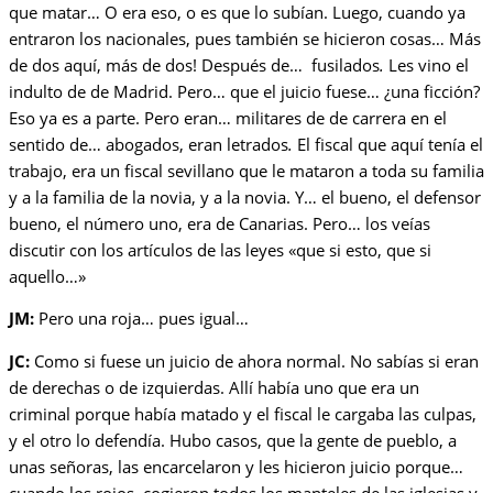
que matar… O era eso, o es que lo subían. Luego, cuando ya
entraron los nacionales, pues también se hicieron cosas… Más
de dos aquí, más de dos! Después de… fusilados
.
Les vino el
indulto de de Madrid. Pero… que el juicio fuese… ¿una ficción?
Eso ya es a parte. Pero eran… militares de de carrera en el
sentido de… abogados, eran letrados
.
El fiscal que aquí tenía el
trabajo, era un fiscal sevillano que le mataron a toda su familia
y a la familia de la novia, y a la novia. Y… el bueno, el defensor
bueno, el número uno, era de Canarias. Pero… los veías
discutir con los artículos de las leyes «que si esto, que si
aquello…»
JM:
Pero una roja… pues igual…
JC:
Como si fuese un juicio de ahora normal. No sabías si eran
de derechas o de izquierdas. Allí había uno que era un
criminal porque había matado y el fiscal le cargaba las culpas,
y el otro lo defendía. Hubo casos, que la gente de pueblo, a
unas señoras, las encarcelaron y les hicieron juicio porque…