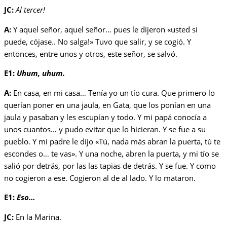
JC:
Al tercer!
A:
Y aquel señor, aquel señor… pues le dijeron «usted si
puede, cójase.. No salga!» Tuvo que salir, y se cogió. Y
entonces, entre unos y otros, este señor, se salvó.
E1:
Uhum, uhum.
A:
En casa, en mi casa… Tenía yo un tío cura. Que primero lo
querían poner en una jaula, en Gata, que los ponían en una
jaula y pasaban y les escupían y todo. Y mi papá conocía a
unos cuantos… y pudo evitar que lo hicieran. Y se fue a su
pueblo. Y mi padre le dijo «Tú, nada más abran la puerta, tú te
escondes o… te vas». Y una noche, abren la puerta, y mi tío se
salió por detrás, por las las tapias de detrás. Y se fue. Y como
no cogieron a ese. Cogieron al de al lado. Y lo mataron.
E1:
Eso…
JC:
En la Marina.