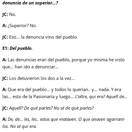
denuncia de un superior…?
JC:
No.
A:
¿Superior? No.
JC:
Eso… la denuncia vino del pueblo.
E1:
Del pueblo.
A:
Las denuncias eran del pueblo, porque yo misma he visto
que… han ido a denunciar…
JC:
Los detuvieron los dos a la vez…
A:
Que era del pueblo… y todos lo querían.. y… nada. Y era
las… esto de la Pasionaria y luego…
L’altre, qui era? Aquell de…
JC:
Aquell? De què parles? No sé de què parles?
A:
De, de… les, les.. estos que mataven. O que anaven agarrant-
los. No sé qui era.