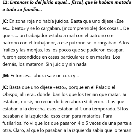
E2:
Entonces lo del juicio aquel… fiscal, que le habían matado
a toda su familia…
JC:
En zona roja no había juicios. Basta que uno dijese «Ese
es… beato» y se lo cargaban. [incomprensible] dos cosas… De
que si… un trabajador estaba a mal con el patrono o el
patrono con el trabajador, a ese patrono se lo cargaban. A los
frailes y las monjas, los los pocos que se pudieron escapar,
fueron escondidos en casas particulares o en masías. Los
demás, los mataron. Sin juicio y sin nada.
JM:
Entonces… ahora sale un cura y…
JC:
Basta que uno dijese «esto», porque en el Palacio el
Obispo, allí era.. donde iban los que los tenían que matar. Si
estaban, no sé, no recuerdo bien ahora si dijeron… Los que
estaban a la derecha, esos estaban allí, una temporada. Si los
pasaban a la izquierda, esos eran para matarlos. Para
fusilarlos. Yo vi que los que pasaron 4 o 5 veces de una parte a
otra. Claro, al que lo pasaban a la izquierda sabía que lo tenían