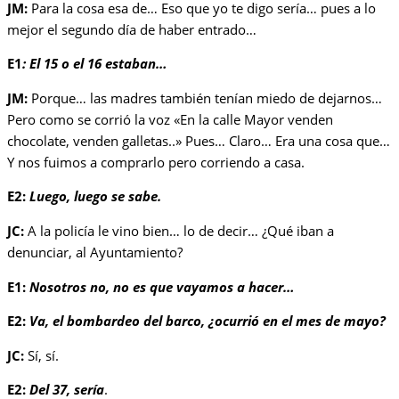
JM:
Para la cosa esa de… Eso que yo te digo sería… pues a lo
mejor el segundo día de haber entrado…
E1
:
El 15 o el 16 estaban…
JM:
Porque… las madres también tenían miedo de dejarnos…
Pero como se corrió la voz «En la calle Mayor venden
chocolate, venden galletas..» Pues… Claro… Era una cosa que…
Y nos fuimos a comprarlo pero corriendo a casa.
E2:
Luego, luego se sabe.
JC:
A la policía le vino bien… lo de decir… ¿Qué iban a
denunciar, al Ayuntamiento?
E1:
Nosotros no, no es que vayamos a hacer…
E2:
Va, el bombardeo del barco, ¿ocurrió en el mes de mayo?
JC:
Sí, sí.
E2:
Del 37, sería
.