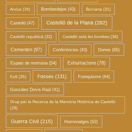
Arxius
(34)
Bombardejos
(43)
Borriana
(31)
Castelló de la Plana
(282)
Castelló
(47)
Castelló republicà
(32)
Castelló sota les bombes
(36)
Cementeri
(97)
Dones
(65)
Conferències
(43)
Espais de memòria
(54)
Exhumacions
(78)
Fosses
(131)
Franquisme
(64)
Exili
(35)
González Devis Raül
(41)
Grup per la Recerca de la Memòria Històrica de Castelló
(29)
Guerra Civil
(215)
Homenatges
(52)