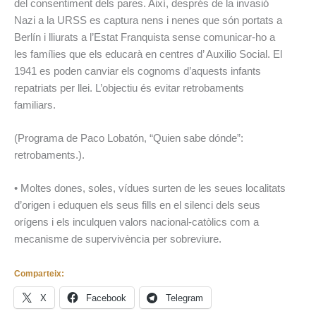
del consentiment dels pares. Així, després de la invasió
Nazi a la URSS es captura nens i nenes que són portats a
Berlín i lliurats a l’Estat Franquista sense comunicar-ho a
les famílies que els educarà en centres d’ Auxilio Social. El
1941 es poden canviar els cognoms d’aquests infants
repatriats per llei. L’objectiu és evitar retrobaments
familiars.
(Programa de Paco Lobatón, “Quien sabe dónde”:
retrobaments.).
• Moltes dones, soles, vídues surten de les seues localitats
d’origen i eduquen els seus fills en el silenci dels seus
orígens i els inculquen valors nacional-catòlics com a
mecanisme de supervivència per sobreviure.
Comparteix:
X
Facebook
Telegram