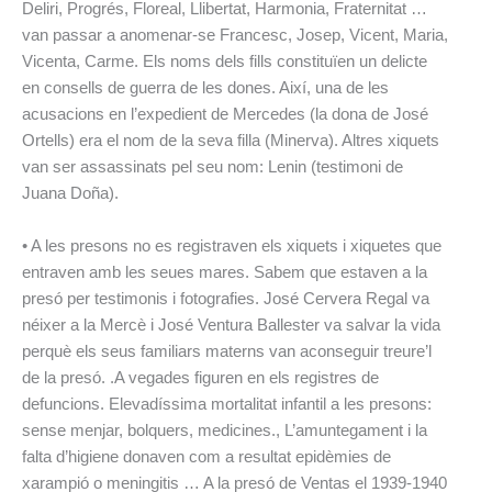
Deliri, Progrés, Floreal, Llibertat, Harmonia, Fraternitat …
van passar a anomenar-se Francesc, Josep, Vicent, Maria,
Vicenta, Carme. Els noms dels fills constituïen un delicte
en consells de guerra de les dones. Així, una de les
acusacions en l’expedient de Mercedes (la dona de José
Ortells) era el nom de la seva filla (Minerva). Altres xiquets
van ser assassinats pel seu nom: Lenin (testimoni de
Juana Doña).
• A les presons no es registraven els xiquets i xiquetes que
entraven amb les seues mares. Sabem que estaven a la
presó per testimonis i fotografies. José Cervera Regal va
néixer a la Mercè i José Ventura Ballester va salvar la vida
perquè els seus familiars materns van aconseguir treure’l
de la presó. .A vegades figuren en els registres de
defuncions. Elevadíssima mortalitat infantil a les presons:
sense menjar, bolquers, medicines., L’amuntegament i la
falta d’higiene donaven com a resultat epidèmies de
xarampió o meningitis … A la presó de Ventas el 1939-1940