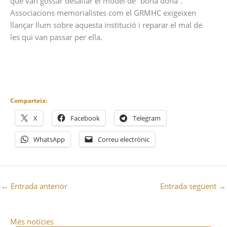
que van gossar desafiar el model de “bona dona”.
Associacions memorialistes com el GRMHC exigeixen
llançar llum sobre aquesta institució i reparar el mal de
les qui van passar per ella.
Comparteix:
X
Facebook
Telegram
WhatsApp
Correu electrònic
←
Entrada anterior
Entrada següent
→
Més notícies