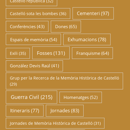
Castelló republicà
(32)
Cementeri
(97)
Castelló sota les bombes
(36)
Conferències
(43)
Dones
(65)
Exhumacions
(78)
Espais de memòria
(54)
Fosses
(131)
Franquisme
(64)
Exili
(35)
González Devis Raül
(41)
Grup per la Recerca de la Memòria Històrica de Castelló
(29)
Guerra Civil
(215)
Homenatges
(52)
Itineraris
(77)
Jornades
(83)
Jornades de Memòria Històrica de Castelló
(31)