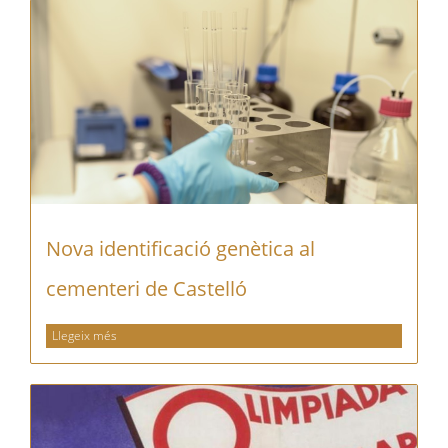
Nova identificació genètica al
cementeri de Castelló
Llegeix més