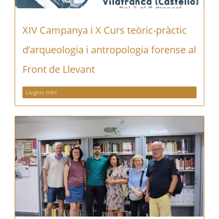
XIV Campanya i X Curs teòric-pràctic
d’arqueologia i antropologia forense al
Front de Llevant
Llegeix més