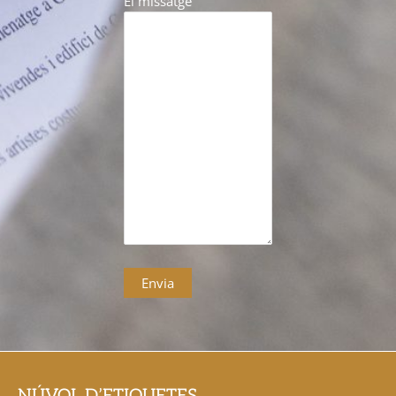
El missatge
NÚVOL D’ETIQUETES