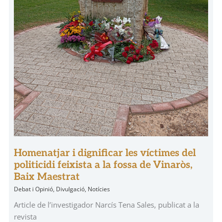
Homenatjar i dignificar les víctimes del
politicidi feixista a la fossa de Vinaròs,
Baix Maestrat
Debat i Opinió
,
Divulgació
,
Notícies
Article de l’investigador Narcís Tena Sales, publicat a la
revista