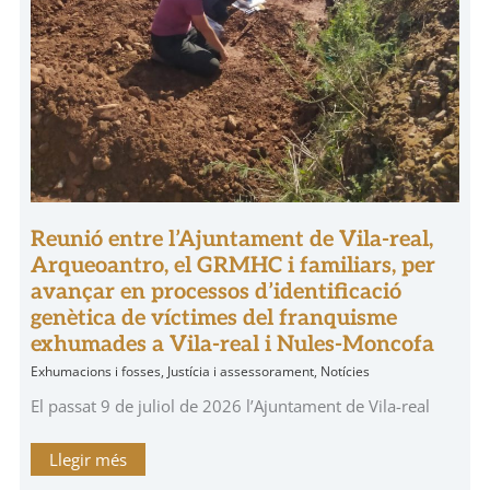
real
i
Nules-
Moncofa
Reunió entre l’Ajuntament de Vila-real,
Arqueoantro, el GRMHC i familiars, per
avançar en processos d’identificació
genètica de víctimes del franquisme
exhumades a Vila-real i Nules-Moncofa
Exhumacions i fosses
,
Justícia i assessorament
,
Notícies
El passat 9 de juliol de 2026 l’Ajuntament de Vila-real
Llegir més