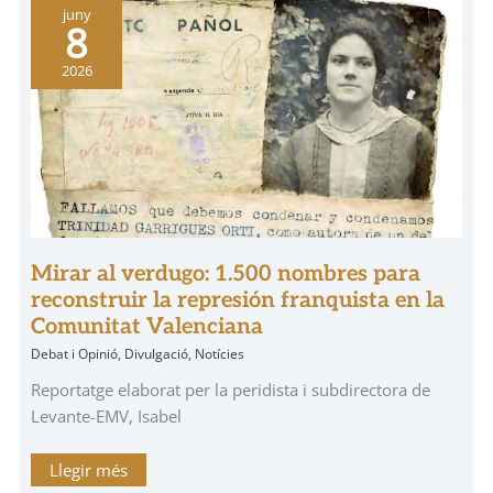
Mirar
juny
al
8
verdugo:
1.500
nombres
2026
para
reconstruir
la
represión
franquista
en
la
Comunitat
Valenciana
Mirar al verdugo: 1.500 nombres para
reconstruir la represión franquista en la
Comunitat Valenciana
Debat i Opinió
,
Divulgació
,
Notícies
Reportatge elaborat per la peridista i subdirectora de
Levante-EMV, Isabel
Llegir més