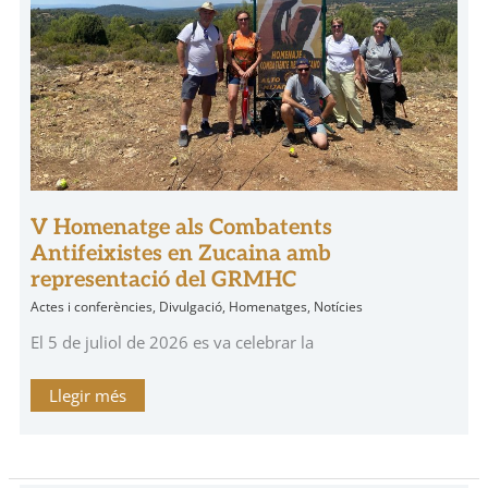
del
GRMHC
V Homenatge als Combatents
Antifeixistes en Zucaina amb
representació del GRMHC
Actes i conferències
,
Divulgació
,
Homenatges
,
Notícies
El 5 de juliol de 2026 es va celebrar la
Llegir més