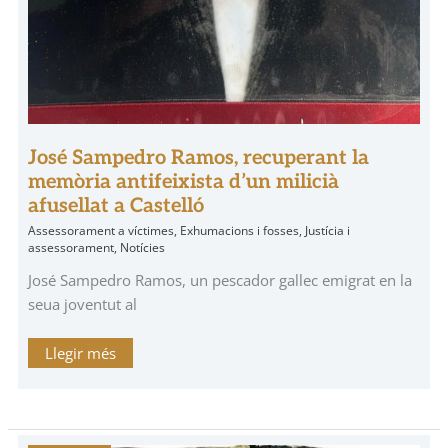
José Sampedro Ramos, recuperant la
memòria antifeixista d’un milicià
afusellat a Castelló
Assessorament a víctimes
,
Exhumacions i fosses
,
Justícia i
assessorament
,
Notícies
José Sampedro Ramos, un pescador gallec emigrat en la
seua joventut al
Llegir més