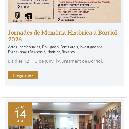
Jornades de Memòria Històrica a Borriol
2026
Actes i conferències
,
Divulgació
,
Fonts orals
,
Investigacions
Franquisme i Repressió
,
Notícies
,
Recerca
Els dies 12 i 13 de juny, l’Ajuntament de Borriol,
Llegir més
5es
juny
Jornades
14
dels
Maquis
en
2026
La
Pobla