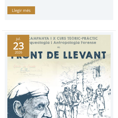
Llegir més
XIV
jul.
Campanya
23
i
X
Curs
2026
teòric-
pràctic
d’arqueologia
i
antropologia
forense
al
Front
de
Llevant