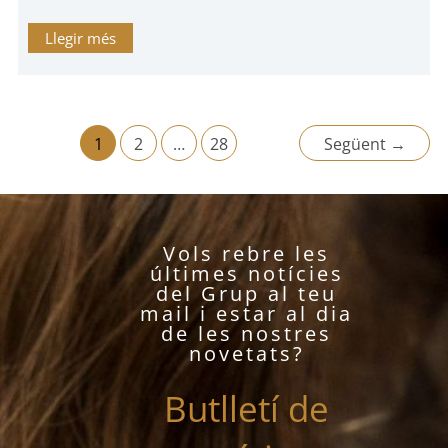
Llegir més
1
2
…
28
Següent
→
Vols rebre les
últimes notícies
del Grup al teu
mail i estar al dia
de les nostres
novetats?
Butlletí de