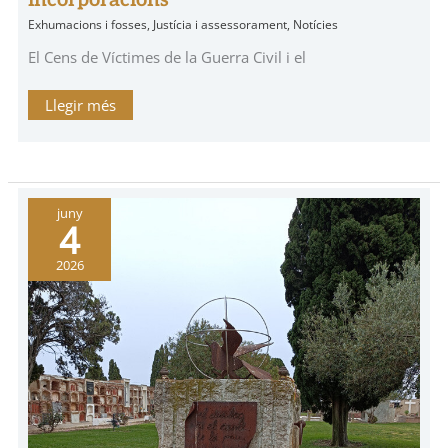
Exhumacions i fosses
,
Justícia i assessorament
,
Notícies
El Cens de Víctimes de la Guerra Civil i el
Llegir més
Homenatjar
juny
i
4
dignificar
les
víctimes
2026
del
politicidi
feixista
a
la
fossa
de
Vinaròs,
Baix
Maestrat