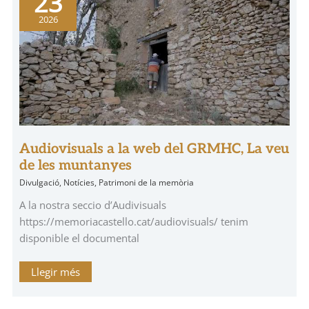
23
web
del
2026
GRMHC,
La
veu
de
les
muntanyes
Audiovisuals a la web del GRMHC, La veu
de les muntanyes
Divulgació
,
Notícies
,
Patrimoni de la memòria
A la nostra seccio d’Audivisuals
https://memoriacastello.cat/audiovisuals/ tenim
disponible el documental
Llegir més