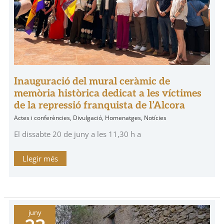
Inauguració del mural ceràmic de
memòria històrica dedicat a les víctimes
de la repressió franquista de l’Alcora
Actes i conferències
,
Divulgació
,
Homenatges
,
Notícies
El dissabte 20 de juny a les 11,30 h a
Llegir més
Audiovisuals
juny
a
la