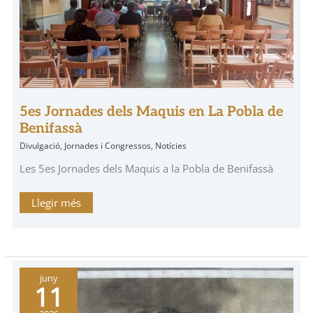
de
Benifassà
5es Jornades dels Maquis en La Pobla de
Benifassà
Divulgació
,
Jornades i Congressos
,
Notícies
Les 5es Jornades dels Maquis a la Pobla de Benifassà
Llegir més
José
juny
Sampedro
11
Ramos,
recuperant
la