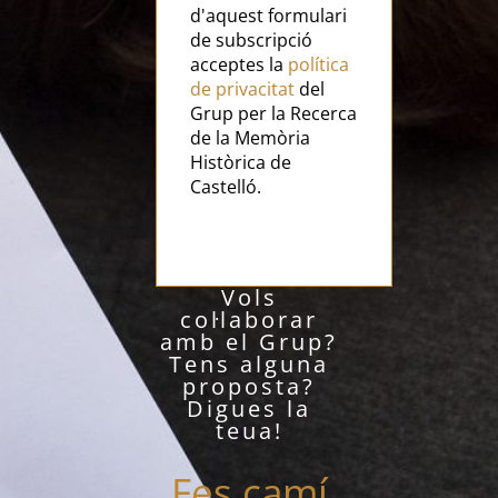
d'aquest formulari
de subscripció
acceptes la
política
de privacitat
del
Grup per la Recerca
de la Memòria
Històrica de
Castelló.
Vols
col·laborar
amb el Grup?
Tens alguna
proposta?
Digues la
teua!
Fes camí