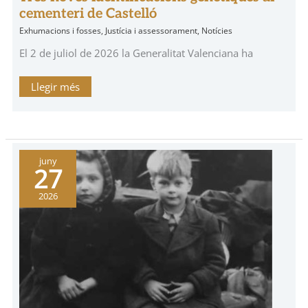
cementeri de Castelló
Exhumacions i fosses
,
Justícia i assessorament
,
Notícies
El 2 de juliol de 2026 la Generalitat Valenciana ha
Llegir més
Alcalá
juny
de
27
Xivert.
Posguerra
e
2026
infancia