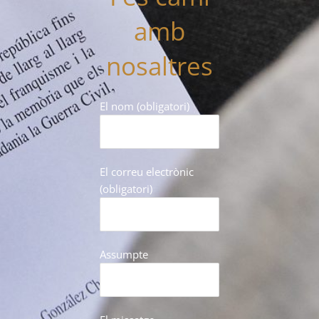
amb
nosaltres
El nom (obligatori)
El correu electrònic
(obligatori)
Assumpte