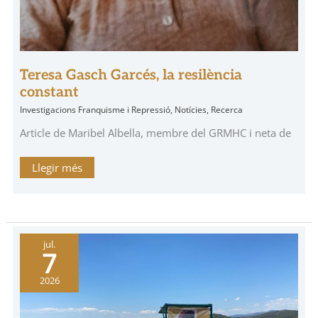
Teresa Gasch Garcés, la resilència
constant
Investigacions Franquisme i Repressió
,
Notícies
,
Recerca
Article de Maribel Albella, membre del GRMHC i neta de
Llegir més
V
jul.
Homenatge
7
als
Combatents
Antifeixistes
2026
en
Zucaina
amb
representació