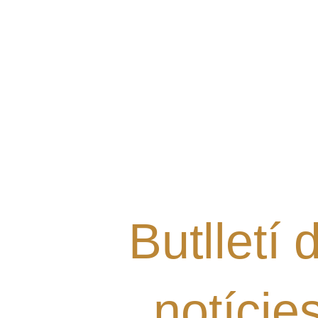
Vols rebre les últimes notí
Grup al teu mail i estar al 
nostres novetats?
Butlletí 
notície