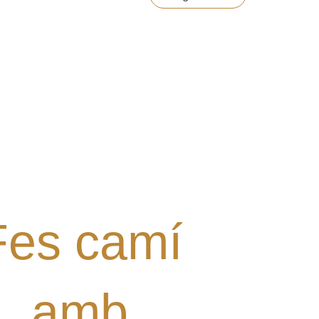
l·laborar amb el Grup? Tens
alguna proposta?
Digues la teua!
Fes camí
amb