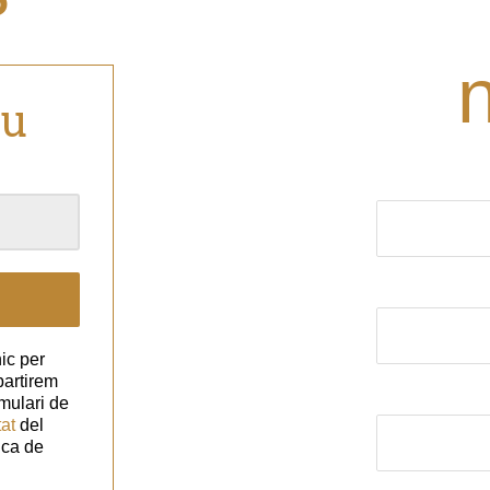
eu
El nom (obligat
El correu elect
ic per
partirem
Assumpte
mulari de
tat
del
ica de