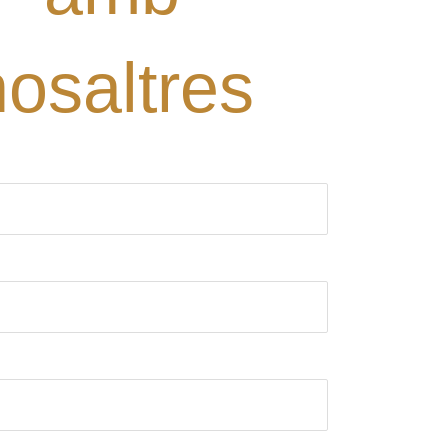
nosaltres
ori)
rònic (obligatori)