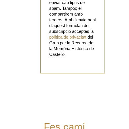
enviar cap tipus de
spam. Tampoc el
compartirem amb
tercers. Amb l'enviament
d'aquest formulari de
subscripció acceptes la
política de privacitat
del
Grup per la Recerca de
la Memòria Històrica de
Castelló.
Vols
col·laborar
amb el Grup?
Tens alguna
proposta?
Digues la
teua!
Fes camí