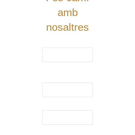
amb
nosaltres
El nom (obligatori)
El correu electrònic
(obligatori)
Assumpte
El missatge