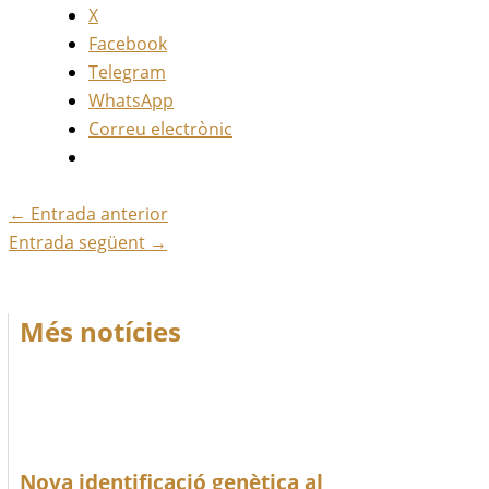
X
Facebook
Telegram
WhatsApp
Correu electrònic
←
Entrada anterior
Entrada següent
→
Més notícies
Nova identificació genètica al