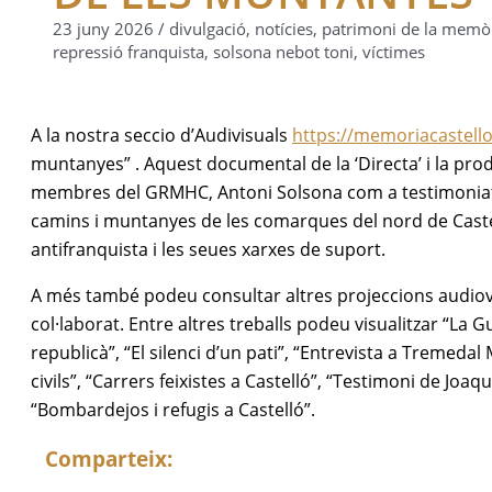
23 juny 2026
/
divulgació
,
notícies
,
patrimoni de la memò
repressió franquista
,
solsona nebot toni
,
víctimes
A la nostra seccio d’Audivisuals
https://memoriacastello
muntanyes” . Aquest documental de la ‘Directa’ i la pro
membres del GRMHC, Antoni Solsona com a testimoniatg
camins i muntanyes de les comarques del nord de Castell
antifranquista i les seues xarxes de suport.
A més també podeu consultar altres projeccions audiovi
col·laborat. Entre altres treballs podeu visualitzar “La Gu
republicà”, “El silenci d’un pati”, “Entrevista a Tremeda
civils”, “Carrers feixistes a Castelló”, “Testimoni de Joa
“Bombardejos i refugis a Castelló”.
Comparteix: