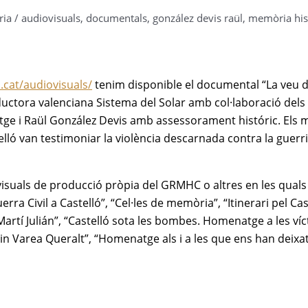
ria
/
audiovisuals
,
documentals
,
gonzález devis raül
,
memòria his
.cat/audiovisuals/
tenim disponible el documental “La veu d
ductora valenciana Sistema del Solar amb col·laboració dels
e i Raül González Devis amb assessorament históric. Els 
ó van testimoniar la violència descarnada contra la guerri
suals de producció pròpia del GRMHC o altres en les quals
erra Civil a Castelló”, “Cel·les de memòria”, “Itinerari pel Cas
l Martí Julián”, “Castelló sota les bombes. Homenatge a les ví
quin Varea Queralt”, “Homenatge als i a les que ens han deixat