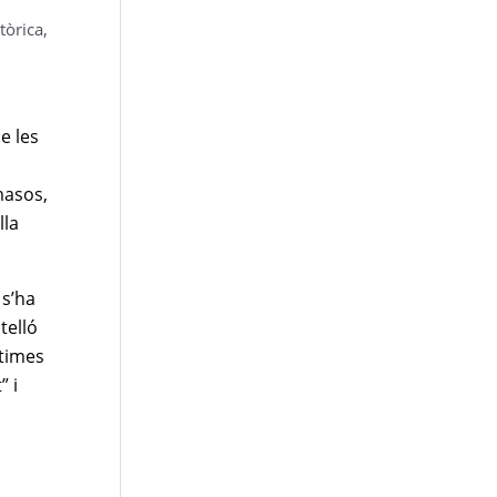
tòrica
,
e les
masos,
lla
 s’ha
telló
ctimes
” i