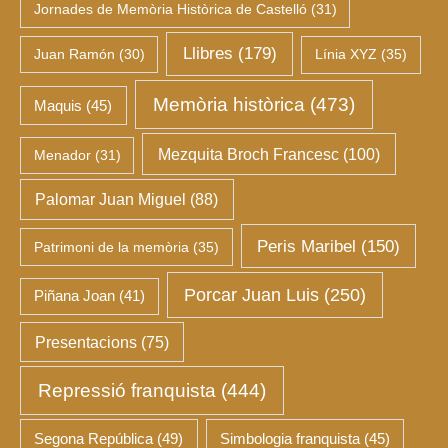
Jornades de Memòria Històrica de Castelló
(31)
Llibres
(179)
Juan Ramón
(30)
Línia XYZ
(35)
Memòria històrica
(473)
Maquis
(45)
Mezquita Broch Francesc
(100)
Menador
(31)
Palomar Juan Miguel
(88)
Peris Maribel
(150)
Patrimoni de la memòria
(35)
Porcar Juan Luis
(250)
Piñana Joan
(41)
Presentacions
(75)
Repressió franquista
(444)
Segona República
(49)
Simbologia franquista
(45)