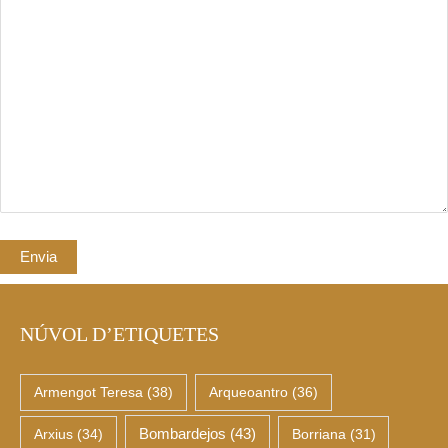
NÚVOL D’ETIQUETES
Armengot Teresa
(38)
Arqueoantro
(36)
Arxius
(34)
Bombardejos
(43)
Borriana
(31)