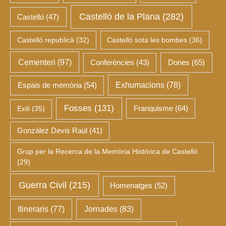
Castelló de la Plana
(282)
Castelló
(47)
Castelló republicà
(32)
Castelló sota les bombes
(36)
Cementeri
(97)
Dones
(65)
Conferències
(43)
Espais de memòria
(54)
Exhumacions
(78)
Fosses
(131)
Franquisme
(64)
Exili
(35)
González Devis Raül
(41)
Grup per la Recerca de la Memòria Històrica de Castelló
(29)
Guerra Civil
(215)
Homenatges
(52)
Itineraris
(77)
Jornades
(83)