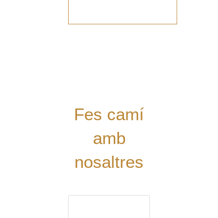
Vols
col·laborar
amb el Grup?
Tens alguna
proposta?
Digues la
teua!
Fes camí
amb
nosaltres
El nom (obligatori)