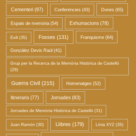
Cementeri
(97)
Dones
(65)
Conferències
(43)
Espais de memòria
(54)
Exhumacions
(78)
Fosses
(131)
Franquisme
(64)
Exili
(35)
González Devis Raül
(41)
Grup per la Recerca de la Memòria Històrica de Castelló
(29)
Guerra Civil
(215)
Homenatges
(52)
Itineraris
(77)
Jornades
(83)
Jornades de Memòria Històrica de Castelló
(31)
Llibres
(179)
Juan Ramón
(30)
Línia XYZ
(35)