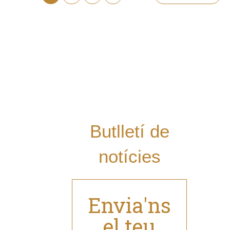
Vols rebre les
últimes notícies
del Grup al teu
mail i estar al dia
de les nostres
novetats?
Butlletí de
notícies
Envia'ns
el teu