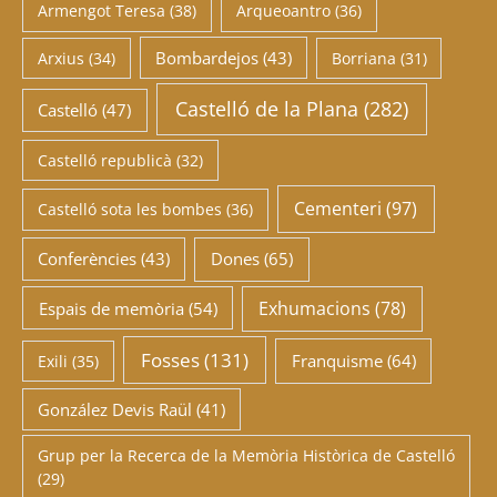
Armengot Teresa
(38)
Arqueoantro
(36)
Bombardejos
(43)
Arxius
(34)
Borriana
(31)
Castelló de la Plana
(282)
Castelló
(47)
Castelló republicà
(32)
Cementeri
(97)
Castelló sota les bombes
(36)
Conferències
(43)
Dones
(65)
Exhumacions
(78)
Espais de memòria
(54)
Fosses
(131)
Franquisme
(64)
Exili
(35)
González Devis Raül
(41)
Grup per la Recerca de la Memòria Històrica de Castelló
(29)