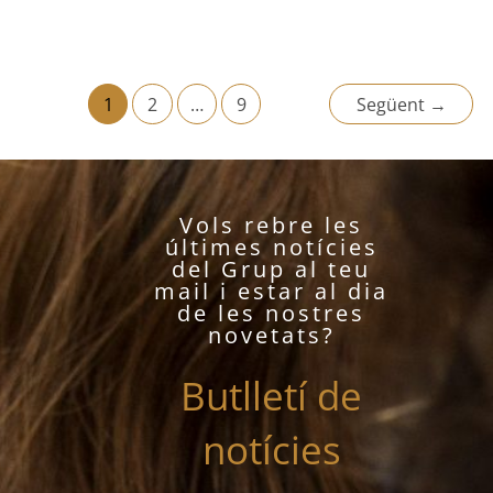
Exhumacions i fosses
,
Justícia i assessorament
,
Notícies
Article publicat al setmanari “Notícies”, Morella del 3 al 9
Llegir més
1
2
…
9
Següent
→
Vols rebre les
últimes notícies
del Grup al teu
mail i estar al dia
de les nostres
novetats?
Butlletí de
notícies