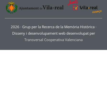
2026 ·
Grup per la Recerca de la Memòria Històrica
·
Disseny i desenvolupament web desenvolupat per
Transversal Cooperativa Valenciana