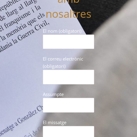
nosaltres
El nom (obligatori)
El correu electrònic
(obligatori)
Assumpte
El missatge