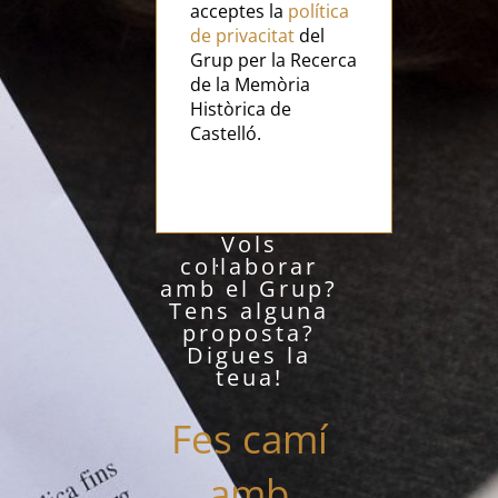
acceptes la
política
de privacitat
del
Grup per la Recerca
de la Memòria
Històrica de
Castelló.
Vols
col·laborar
amb el Grup?
Tens alguna
proposta?
Digues la
teua!
Fes camí
amb