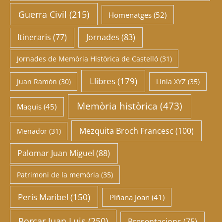
Guerra Civil
(215)
Homenatges
(52)
Itineraris
(77)
Jornades
(83)
Jornades de Memòria Històrica de Castelló
(31)
Llibres
(179)
Juan Ramón
(30)
Línia XYZ
(35)
Memòria històrica
(473)
Maquis
(45)
Mezquita Broch Francesc
(100)
Menador
(31)
Palomar Juan Miguel
(88)
Patrimoni de la memòria
(35)
Peris Maribel
(150)
Piñana Joan
(41)
Porcar Juan Luis
(250)
Presentacions
(75)