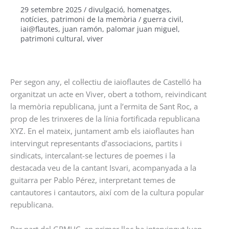
29 setembre 2025
/
divulgació
,
homenatges
,
notícies
,
patrimoni de la memòria
/
guerra civil
,
iai@flautes
,
juan ramón
,
palomar juan miguel
,
patrimoni cultural
,
viver
Per segon any, el col·lectiu de iaioflautes de Castelló ha
organitzat un acte en Viver, obert a tothom, reivindicant
la memòria republicana, junt a l’ermita de Sant Roc, a
prop de les trinxeres de la línia fortificada republicana
XYZ. En el mateix, juntament amb els iaioflautes han
intervingut representants d’associacions, partits i
sindicats, intercalant-se lectures de poemes i la
destacada veu de la cantant Isvari, acompanyada a la
guitarra per Pablo Pérez, interpretant temes de
cantautores i cantautors, així com de la cultura popular
republicana.
Per part del GRMHC, en primer lloc ha intervingut Juan