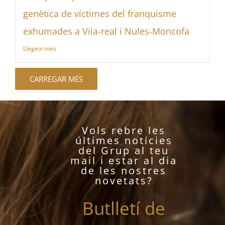
genètica de víctimes del franquisme
exhumades a Vila-real i Nules-Moncofa
Llegeix més
CARREGAR MÉS
Vols rebre les
últimes notícies
del Grup al teu
mail i estar al dia
de les nostres
novetats?
Butlletí de