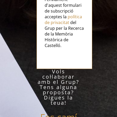
d'aquest formulari
de subscripció
acceptes la
política
de privacitat
del
Grup per la Recerca
de la Memòria
Històrica de
Castelló.
Vols
col·laborar
amb el Grup?
Tens alguna
proposta?
Digues la
teua!