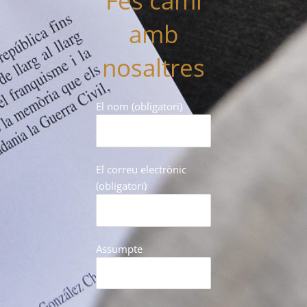
Fes camí
amb
nosaltres
El nom (obligatori)
El correu electrònic
(obligatori)
Assumpte