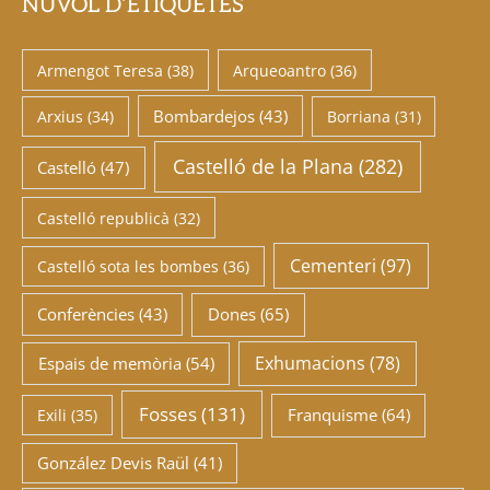
NÚVOL D’ETIQUETES
Armengot Teresa
(38)
Arqueoantro
(36)
Bombardejos
(43)
Arxius
(34)
Borriana
(31)
Castelló de la Plana
(282)
Castelló
(47)
Castelló republicà
(32)
Cementeri
(97)
Castelló sota les bombes
(36)
Conferències
(43)
Dones
(65)
Exhumacions
(78)
Espais de memòria
(54)
Fosses
(131)
Franquisme
(64)
Exili
(35)
González Devis Raül
(41)