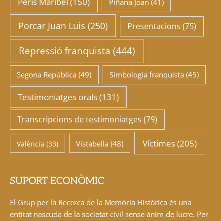
Peris Maribel
(150)
Piñana Joan
(41)
Porcar Juan Luis
(250)
Presentacions
(75)
Repressió franquista
(444)
Segona República
(49)
Simbologia franquista
(45)
Testimoniatges orals
(131)
Transcripcions de testimoniatges
(79)
Víctimes
(205)
Vistabella
(48)
València
(33)
SUPORT ECONÒMIC
El Grup per la Recerca de la Memòria Històrica és una
entitat nascuda de la societat civil sense ànim de lucre. Per