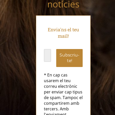
notícies
Envia'ns el teu
mail!
* En cap cas
usarem el teu
correu electrònic
per enviar cap tipus
de spam. Tampoc el
compartirem amb
tercers. Amb
l'enviament