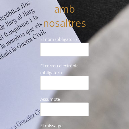
amb
nosaltres
El nom (obligatori)
El correu electrònic
(obligatori)
Assumpte
El missatge