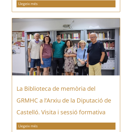
Llegeix més
La Biblioteca de memòria del
GRMHC a l’Arxiu de la Diputació de
Castelló. Visita i sessió formativa
Llegeix més