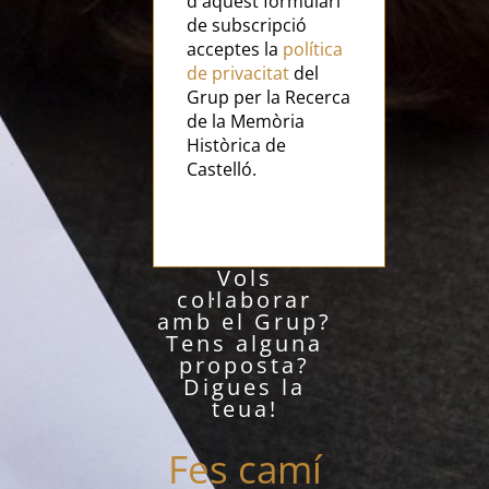
d'aquest formulari
de subscripció
acceptes la
política
de privacitat
del
Grup per la Recerca
de la Memòria
Històrica de
Castelló.
Vols
col·laborar
amb el Grup?
Tens alguna
proposta?
Digues la
teua!
Fes camí