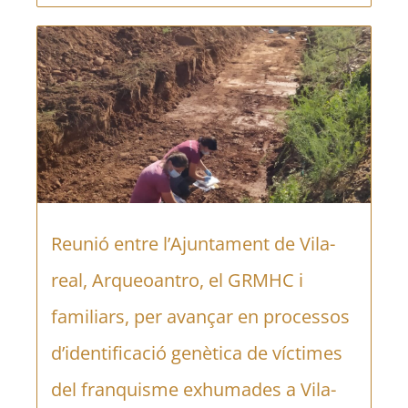
Reunió entre l’Ajuntament de Vila-
real, Arqueoantro, el GRMHC i
familiars, per avançar en processos
d’identificació genètica de víctimes
del franquisme exhumades a Vila-