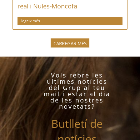
real i Nules-Moncofa
Llegeix més
CARREGAR MÉS
Vols rebre les
últimes notícies
del Grup al teu
mail i estar al dia
de les nostres
novetats?
Butlletí de
notícies