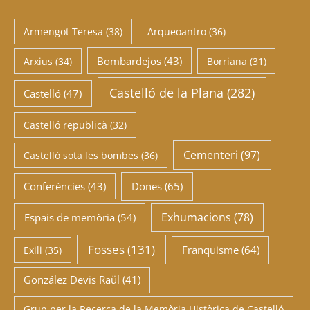
Armengot Teresa
(38)
Arqueoantro
(36)
Bombardejos
(43)
Arxius
(34)
Borriana
(31)
Castelló de la Plana
(282)
Castelló
(47)
Castelló republicà
(32)
Cementeri
(97)
Castelló sota les bombes
(36)
Conferències
(43)
Dones
(65)
Exhumacions
(78)
Espais de memòria
(54)
Fosses
(131)
Franquisme
(64)
Exili
(35)
González Devis Raül
(41)
Grup per la Recerca de la Memòria Històrica de Castelló