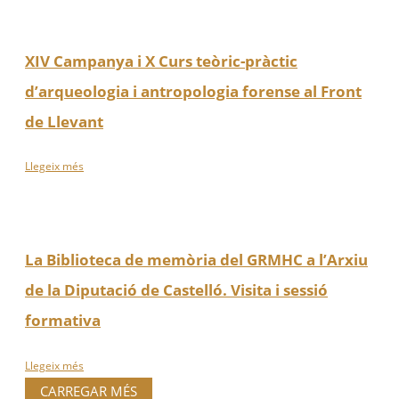
XIV Campanya i X Curs teòric-pràctic
d’arqueologia i antropologia forense al Front
de Llevant
Llegeix més
La Biblioteca de memòria del GRMHC a l’Arxiu
de la Diputació de Castelló. Visita i sessió
formativa
Llegeix més
CARREGAR MÉS