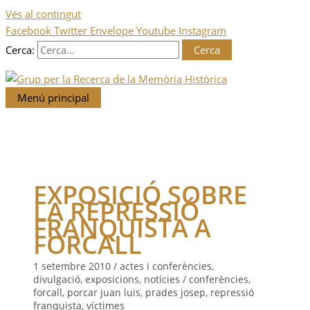
Vés al contingut
Facebook
Twitter
Envelope
Youtube
Instagram
Cerca:
Menú principal
EXPOSICIÓ SOBRE
LA REPRESSIÓ
FRANQUISTA A
FORCALL
1 setembre 2010
/
actes i conferències
,
divulgació
,
exposicions
,
notícies
/
conferències
,
forcall
,
porcar juan luis
,
prades josep
,
repressió
franquista
,
víctimes