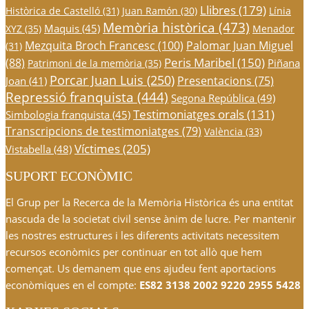
Llibres
(179)
Històrica de Castelló
(31)
Juan Ramón
(30)
Línia
Memòria històrica
(473)
Maquis
(45)
XYZ
(35)
Menador
Mezquita Broch Francesc
(100)
Palomar Juan Miguel
(31)
Peris Maribel
(150)
(88)
Piñana
Patrimoni de la memòria
(35)
Porcar Juan Luis
(250)
Presentacions
(75)
Joan
(41)
Repressió franquista
(444)
Segona República
(49)
Testimoniatges orals
(131)
Simbologia franquista
(45)
Transcripcions de testimoniatges
(79)
València
(33)
Víctimes
(205)
Vistabella
(48)
SUPORT ECONÒMIC
El Grup per la Recerca de la Memòria Històrica és una entitat
nascuda de la societat civil sense ànim de lucre. Per mantenir
les nostres estructures i les diferents activitats necessitem
recursos econòmics per continuar en tot allò que hem
començat. Us demanem que ens ajudeu fent aportacions
econòmiques en el compte:
ES82 3138 2002 9220 2955 5428