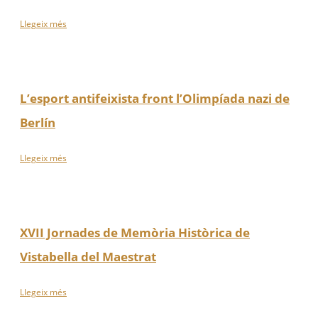
Llegeix més
L’esport antifeixista front l’Olimpíada nazi de
Berlín
Llegeix més
XVII Jornades de Memòria Històrica de
Vistabella del Maestrat
Llegeix més