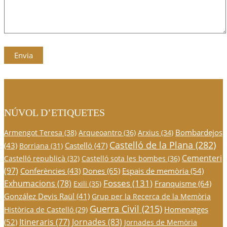
NÚVOL D’ETIQUETES
Bombardejos
Armengot Teresa
(38)
Arqueoantro
(36)
Arxius
(34)
Castelló de la Plana
(282)
(43)
Castelló
(47)
Borriana
(31)
Cementeri
Castelló republicà
(32)
Castelló sota les bombes
(36)
(97)
Conferències
(43)
Dones
(65)
Espais de memòria
(54)
Fosses
(131)
Exhumacions
(78)
Franquisme
(64)
Exili
(35)
González Devis Raül
(41)
Grup per la Recerca de la Memòria
Guerra Civil
(215)
Homenatges
Històrica de Castelló
(29)
Itineraris
(77)
Jornades
(83)
(52)
Jornades de Memòria