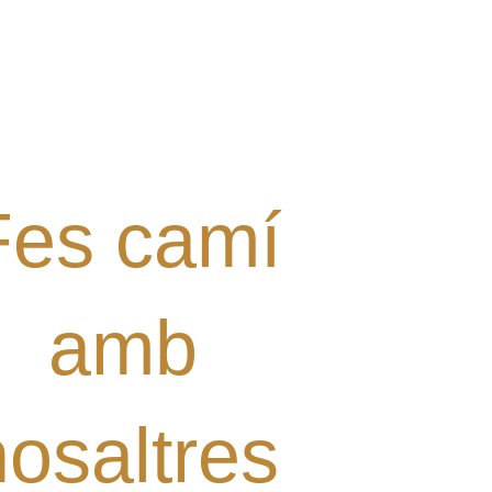
l·laborar amb el Grup? Tens
alguna proposta?
Digues la teua!
Fes camí
amb
nosaltres