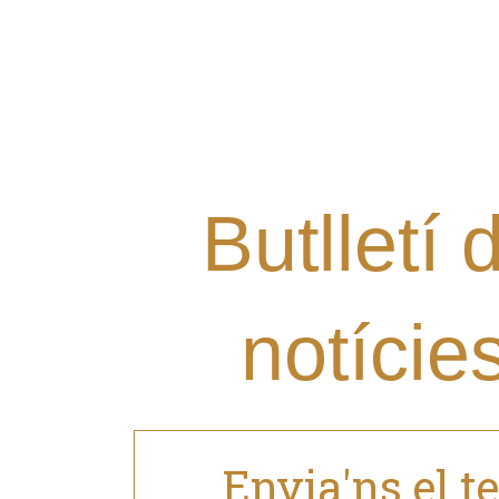
Vols rebre les últimes notí
Grup al teu mail i estar al 
nostres novetats?
Butlletí 
notície
Envia'ns el t