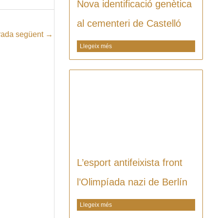
Nova identificació genètica
al cementeri de Castelló
rada següent
→
Llegeix més
L’esport antifeixista front
l’Olimpíada nazi de Berlín
Llegeix més