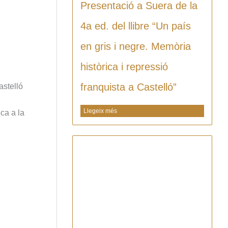
Presentació a Suera de la
4a ed. del llibre “Un país
en gris i negre. Memòria
històrica i repressió
franquista a Castelló”
astelló
Llegeix més
ca a la