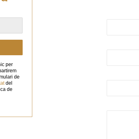
El nom (obligat
El correu elect
ic per
partirem
Assumpte
mulari de
tat
del
ica de
El missatge