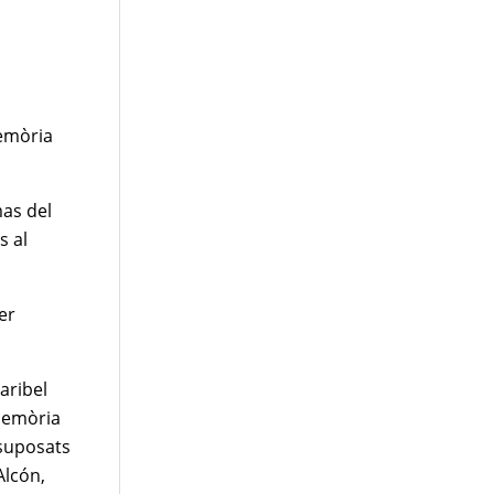
Memòria
mas del
s al
er
aribel
 memòria
 suposats
Alcón,