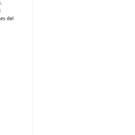
.
i
ues del