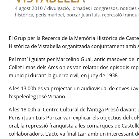
4 agost 2010
/
divulgació
,
jornades i congressos
,
notícies
històrica
,
peris maribel
,
porcar juan luis
,
repressió franqui
El Grup per la Recerca de la Memòria Històrica de Castell
Històrica de Vistabella organitzada conjuntament amb An
Pel matí i guiats per Marcelino Gual, antic masover del 
Collet i mas dels Arcs on es van relatar dos episodis re
municipi durant la guerra civil, en juny de 1938.
A les 13.00h es va projectar un audiovisual de coves i a
l’espeleoleg José Viciano.
A les 18.00h al Centre Cultural de l’Antiga Presó dava
Peris i Juan Luis Porcar van explicar els objectius del c
oral, la repressió franquista a les comarques de Castell
col·laboradors. L’acte va finalitzar amb un interessant d