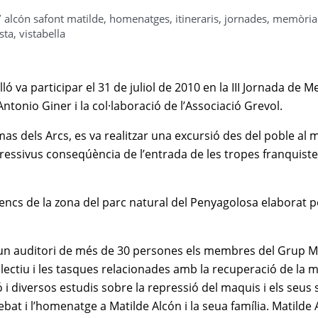
/
alcón safont matilde
,
homenatges
,
itineraris
,
jornades
,
memòria
sta
,
vistabella
ó va participar el 31 de juliol de 2010 en la III Jornada de 
tonio Giner i la col·laboració de l’Associació Grevol.
mas dels Arcs, es va realitzar una excursió des del poble al 
pressivus conseqúència de l’entrada de les tropes franquiste
vencs de la zona del parc natural del Penyagolosa elaborat p
nt un auditori de més de 30 persones els membres del Grup M
ol·lectiu i les tasques relacionades amb la recuperació de la
ó i diversos estudis sobre la repressió del maquis i els seus
ebat i l’homenatge a Matilde Alcón i la seua família. Matilde 