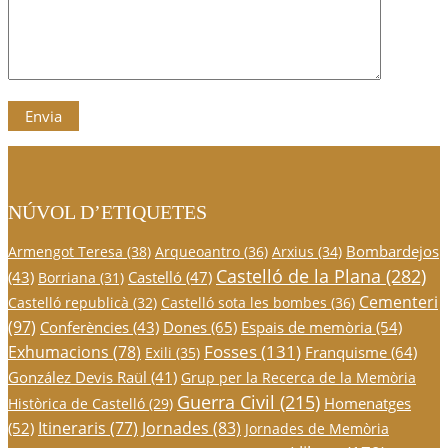
NÚVOL D’ETIQUETES
Bombardejos
Armengot Teresa
(38)
Arqueoantro
(36)
Arxius
(34)
Castelló de la Plana
(282)
(43)
Castelló
(47)
Borriana
(31)
Cementeri
Castelló republicà
(32)
Castelló sota les bombes
(36)
(97)
Conferències
(43)
Dones
(65)
Espais de memòria
(54)
Fosses
(131)
Exhumacions
(78)
Franquisme
(64)
Exili
(35)
González Devis Raül
(41)
Grup per la Recerca de la Memòria
Guerra Civil
(215)
Homenatges
Històrica de Castelló
(29)
Itineraris
(77)
Jornades
(83)
(52)
Jornades de Memòria