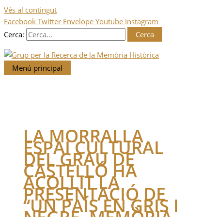
Vés al contingut
Facebook
Twitter
Envelope
Youtube
Instagram
Cerca:
Menú principal
LA MORRALLA
ESPAI CULTURAL
DEL GRAU DE
CASTELLÓ HA
ACOLLIT LA
PRESENTACIÓ DE
“UN PAÍS EN GRIS I
NEGRE. MEMÒRIA