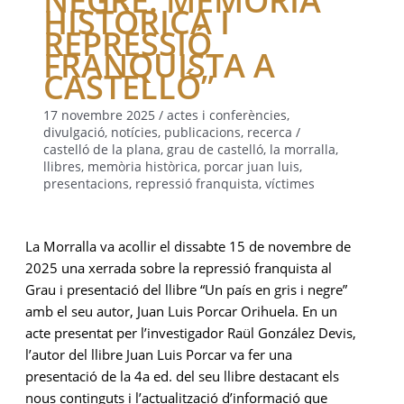
HISTÒRICA I
REPRESSIÓ
FRANQUISTA A
CASTELLÓ”
17 novembre 2025
/
actes i conferències
,
divulgació
,
notícies
,
publicacions
,
recerca
/
castelló de la plana
,
grau de castelló
,
la morralla
,
llibres
,
memòria històrica
,
porcar juan luis
,
presentacions
,
repressió franquista
,
víctimes
La Morralla va acollir el dissabte 15 de novembre de
2025 una xerrada sobre la repressió franquista al
Grau i presentació del llibre “Un país en gris i negre”
amb el seu autor, Juan Luis Porcar Orihuela. En un
acte presentat per l’investigador Raül González Devis,
l’autor del llibre Juan Luis Porcar va fer una
presentació de la 4a ed. del seu llibre destacant els
nous continguts i l’actualització d’informació que