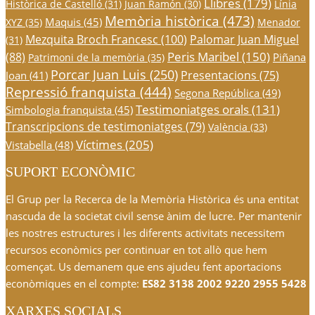
Llibres
(179)
Històrica de Castelló
(31)
Juan Ramón
(30)
Línia
Memòria històrica
(473)
Maquis
(45)
XYZ
(35)
Menador
Mezquita Broch Francesc
(100)
Palomar Juan Miguel
(31)
Peris Maribel
(150)
(88)
Piñana
Patrimoni de la memòria
(35)
Porcar Juan Luis
(250)
Presentacions
(75)
Joan
(41)
Repressió franquista
(444)
Segona República
(49)
Testimoniatges orals
(131)
Simbologia franquista
(45)
Transcripcions de testimoniatges
(79)
València
(33)
Víctimes
(205)
Vistabella
(48)
SUPORT ECONÒMIC
El Grup per la Recerca de la Memòria Històrica és una entitat
nascuda de la societat civil sense ànim de lucre. Per mantenir
les nostres estructures i les diferents activitats necessitem
recursos econòmics per continuar en tot allò que hem
començat. Us demanem que ens ajudeu fent aportacions
econòmiques en el compte:
ES82 3138 2002 9220 2955 5428
XARXES SOCIALS