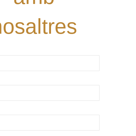
nosaltres
ori)
rònic (obligatori)