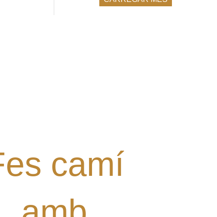
l·laborar amb el Grup? Tens
alguna proposta?
Digues la teua!
Fes camí
amb