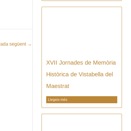
rada següent
→
XVII Jornades de Memòria
Històrica de Vistabella del
Maestrat
Llegeix més