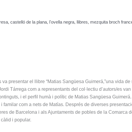
resa
,
castelló de la plana
,
l'ovella negra
,
llibres
,
mezquita broch franc
 va presentar el llibre “Matias Sangüesa Guimerá,”una vida de 
rdi Tárrega com a representants del col·lectiu d’autors/es van 
ontinguts, i el perfil humà i polític de Matias Sangüesa Guimerá.
l i familar com a nets de Matías. Després de diverses presentac
reres de Barcelona i als Ajuntaments de pobles de la Comarca de
càlid i popular.