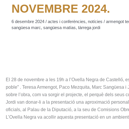
NOVEMBRE 2024.
6 desembre 2024
/
actes i conferències
,
notícies
/
armengot te
sangüesa marc
,
sangüesa matías
,
tàrrega jordi
El 28 de novembre a les 19h a l’Ovella Negra de Castelló, es
poble” . Teresa Armengot, Paco Mezquita, Marc Sangüesa i Jo
sobre l’obra, com va sorgir el projecte, el perquè dels seus c
Jordi van donar-li a la presentació una aproximació persona
oficials, al Palau de la Diputació, a la seu de Comisions Ob
L’Ovella Negra va acollir aquesta presentació en un ambient 