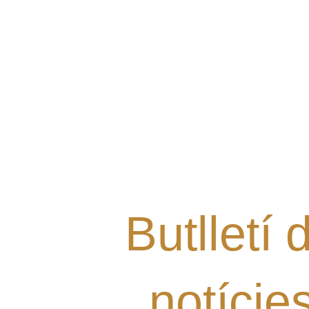
Vols rebre les últimes notí
Grup al teu mail i estar al 
nostres novetats?
Butlletí 
notície