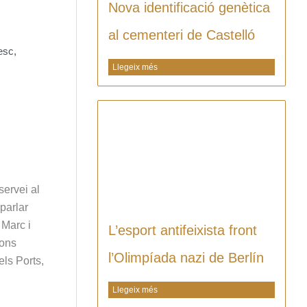
Nova identificació genètica
al cementeri de Castelló
esc
,
Llegeix més
servei al
parlar
 Marc i
L’esport antifeixista front
ions
l’Olimpíada nazi de Berlín
ls Ports,
Llegeix més