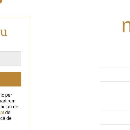
eu
El nom (obligat
El correu elect
ic per
partirem
Assumpte
mulari de
tat
del
ica de