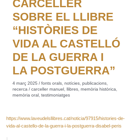
CARCELLER
SOBRE EL LLIBRE
“HISTÒRIES DE
VIDA AL CASTELLÓ
DE LA GUERRA I
LA POSTGUERRA”
4 març 2025
/
fonts orals
,
notícies
,
publicacions
,
recerca
/
carceller manuel
,
llibres
,
memòria històrica
,
memòria oral
,
testimoniatges
https://www.laveudelsllibres.cat/noticia/97915/histories-de-
vida-al-castello-de-la-guerra-i-la-postguerra-disabel-peris