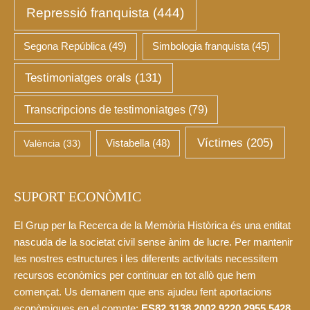
Repressió franquista
(444)
Segona República
(49)
Simbologia franquista
(45)
Testimoniatges orals
(131)
Transcripcions de testimoniatges
(79)
Víctimes
(205)
València
(33)
Vistabella
(48)
SUPORT ECONÒMIC
El Grup per la Recerca de la Memòria Històrica és una entitat
nascuda de la societat civil sense ànim de lucre. Per mantenir
les nostres estructures i les diferents activitats necessitem
recursos econòmics per continuar en tot allò que hem
començat. Us demanem que ens ajudeu fent aportacions
econòmiques en el compte:
ES82 3138 2002 9220 2955 5428