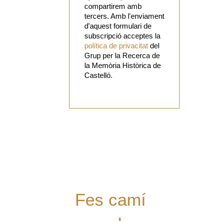
compartirem amb
tercers. Amb l'enviament
d'aquest formulari de
subscripció acceptes la
política de privacitat
del
Grup per la Recerca de
la Memòria Històrica de
Castelló.
Vols
col·laborar
amb el Grup?
Tens alguna
proposta?
Digues la
teua!
Fes camí