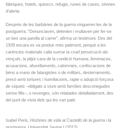
fàbriques, hotels, quioscs, refugis, runes de cases, sirenes
d’alerta.
Després de les barbàries de la guerra vingueren les de la
postguerra. “Denunciaven, detenien i multaven per fer-se
un bes una parella al carrer”, afirma un testimoni. Des del
1939 encara es va produir més patiment, perquè a les
carències materials calia sumar la cruel persecució als
vençuts, la pitjor cara de la condició humana. Amenaces,
acusacions, afusellaments, calúmnies, confiscacions de
béns a mans de falangistes o de militars, desterraments,
presó amb tortures i humiliacions, rapte o adopció forçosa
de xiquets ‒obligats a viure amb famílies desconegudes
sense fills‒, o revenges, són relatades detalladament, des
del punt de vista dels qui les van patir.
Isabel Peris,
Històries de vida al Castelló de la guerra i la
postguerra
, Universitat Jaume I (2012)