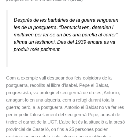
Després de les barbàries de la guerra vingueren
les de la postguerra. “Denunciaven, detenien i
multaven per fer-se un bes una parella al carrer”,
afirma un testimoni. Des del 1939 encara es va
produir més patiment.
Com a exemple vull destacar dos fets colpidors de la
postguerra, recollits al llibre d’Isabel. Pepe el Baldat,
progressista, va protegir el seu germà de dretes, Antonio,
amagant-lo en una alqueria, com a refugi durant tota la
guerra; però, a la postguerra, Antonio el Baldat no va fer res
per impedir l’afusellament del seu germà Pepe, acusat de
tindre el carnet de la UGT. L’altre fet és la situació a la presó
provincial de Castelló, on fins a 25 persones podien
malviure en una cel·la, i els interns van ser obligats a