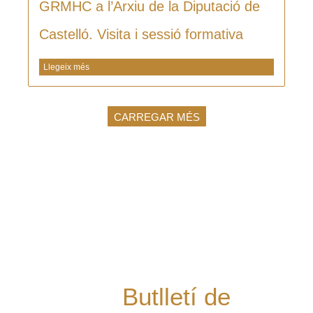
GRMHC a l’Arxiu de la Diputació de
Castelló. Visita i sessió formativa
Llegeix més
CARREGAR MÉS
Vols rebre les
últimes notícies
del Grup al teu
mail i estar al dia
de les nostres
novetats?
Butlletí de