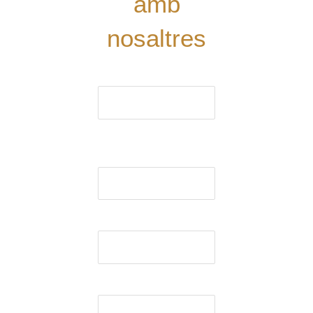
amb
nosaltres
El nom (obligatori)
El correu electrònic
(obligatori)
Assumpte
El missatge