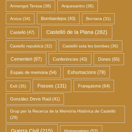
Armengot Teresa
(38)
Arqueoantro
(36)
Arxius
(34)
Bombardejos
(43)
Borriana
(31)
Castelló de la Plana
(282)
Castelló
(47)
Castelló republicà
(32)
Castelló sota les bombes
(36)
Cementeri
(97)
Dones
(65)
Conferències
(43)
Espais de memòria
(54)
Exhumacions
(78)
Fosses
(131)
Franquisme
(64)
Exili
(35)
González Devis Raül
(41)
Grup per la Recerca de la Memòria Històrica de Castelló
(29)
Guerra Civil
(215)
Homenatges
(52)