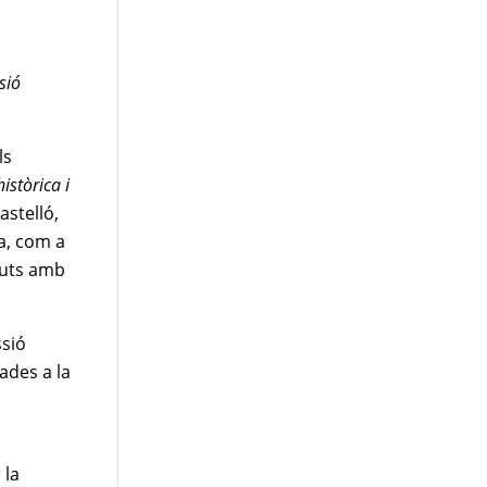
sió
ls
istòrica i
astelló,
ta, com a
nçuts amb
ssió
ades a la
 la