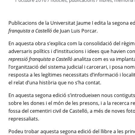
1 octubre 2016
/
notícies
,
publicacions
/
llibres
,
memòria h
Publicacions de la Universitat Jaume I edita la segona edi
franquista a Castelló
de Juan Luis Porcar
.
En aquesta obra s’explica com la consolidació del règim 
adversaris polítics i d’institucions i idees que havien c
repressió franquista a Castelló
analitza com es va implanta
l’organització del sistema judicial i carcerari, i posa n
resposta a les legítimes necessitats d’informació i loca
el relat d’una història que no s’ha contat.
En aquesta segona edició s’introdueixen nous contiguts 
sobre les dones i el món de les presons, i a la recerca r
fossa del cementiri civil de Castelló, a més de noves fo
repressaliats.
Podeu trobar aquesta segona edició del llibre a les princi