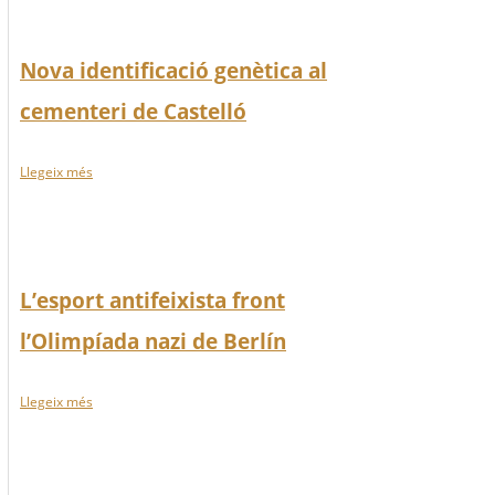
Nova identificació genètica al
cementeri de Castelló
Llegeix més
L’esport antifeixista front
l’Olimpíada nazi de Berlín
Llegeix més