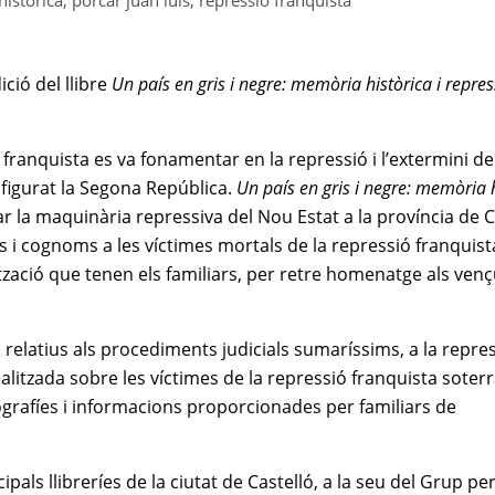
istòrica
,
porcar juan luis
,
repressió franquista
ció del llibre
Un país en gris i negre: memòria històrica i repres
franquista es va fonamentar en la repressió i l’extermini de
onfigurat la Segona República.
Un país en gris i negre: memòria h
r la maquinària repressiva del Nou Estat a la província de C
oms i cognoms a les víctimes mortals de la repressió franquis
lització que tenen els familiars, per retre homenatge als ve
relatius als procediments judicials sumaríssims, a la repre
ealitzada sobre les víctimes de la repressió franquista soterr
tografíes i informacions proporcionades per familiars de
pals llibreríes de la ciutat de Castelló, a la seu del Grup per