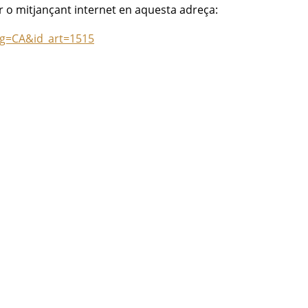
r o mitjançant internet en aquesta adreça:
lg=CA&id_art=1515