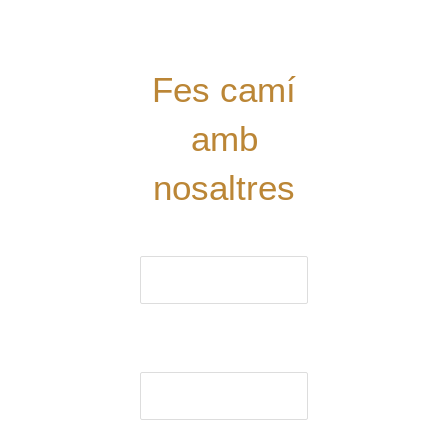
Digues la
teua!
Fes camí
amb
nosaltres
El nom (obligatori)
El correu electrònic
(obligatori)