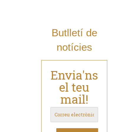
mail i estar al dia
de les nostres
novetats?
Butlletí de
notícies
Envia'ns
el teu
mail!