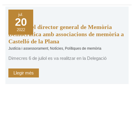
Reunió
jul.
del
20
director
general
Reunió del director general de Memòria
de
2022
Memòria
Democràtica amb associacions de memòria a
Democràtica
Castelló de la Plana
amb
associacions
Justícia i assessorament
,
Notícies
,
Polítiques de memòria
de
memòria
a
Dimecres 6 de juliol es va realitzar en la Delegació
Castelló
de
la
Llegir més
Plana
Vols rebre les
últimes notícies
del Grup al teu