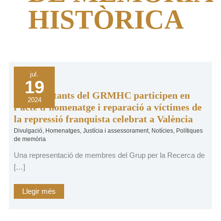
HISTÒRICA
Representants
jul.
del
19
GRMHC
participen
Representants del GRMHC participen en
en
2024
l’acte
l’acte d’homenatge i reparació a víctimes de
d’homenatge
la repressió franquista celebrat a València
i
reparació
Divulgació
,
Homenatges
,
Justícia i assessorament
,
Notícies
,
Polítiques
a
víctimes
de memòria
de
la
Una representació de membres del Grup per la Recerca de
repressió
franquista
[…]
celebrat
a
València
Llegir més