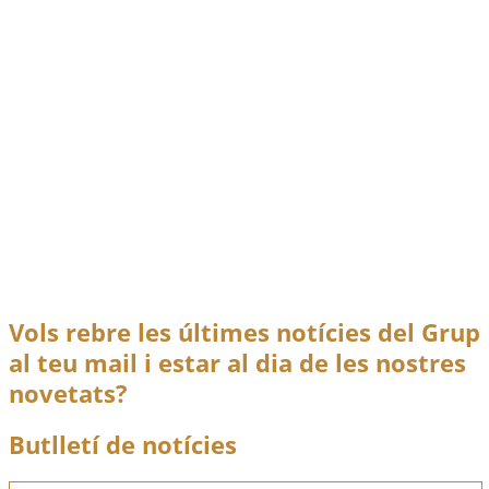
¡No os dejéis detener! El periplo de
“Cherol” hasta llegar a Francia
set.
30
2025
Notícies
,
Publicacions
,
Recerca
Lluís Galocha Ressenya bibliogràfica de l’autor Un
trajecte de quasi […]
¡No os dejéis detener! El periplo de “Cherol” hasta
llegar a Francia
Llegir més
Vols rebre les últimes notícies del Grup
al teu mail i estar al dia de les nostres
novetats?
Butlletí de notícies