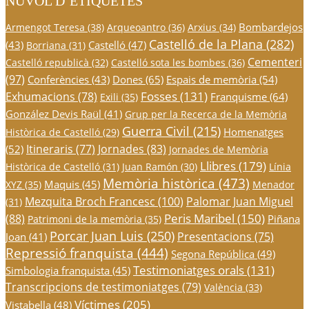
NÚVOL D’ETIQUETES
Bombardejos
Armengot Teresa
(38)
Arqueoantro
(36)
Arxius
(34)
Castelló de la Plana
(282)
(43)
Castelló
(47)
Borriana
(31)
Cementeri
Castelló republicà
(32)
Castelló sota les bombes
(36)
(97)
Conferències
(43)
Dones
(65)
Espais de memòria
(54)
Fosses
(131)
Exhumacions
(78)
Franquisme
(64)
Exili
(35)
González Devis Raül
(41)
Grup per la Recerca de la Memòria
Guerra Civil
(215)
Homenatges
Històrica de Castelló
(29)
Itineraris
(77)
Jornades
(83)
(52)
Jornades de Memòria
Llibres
(179)
Històrica de Castelló
(31)
Juan Ramón
(30)
Línia
Memòria històrica
(473)
Maquis
(45)
XYZ
(35)
Menador
Mezquita Broch Francesc
(100)
Palomar Juan Miguel
(31)
Peris Maribel
(150)
(88)
Piñana
Patrimoni de la memòria
(35)
Porcar Juan Luis
(250)
Presentacions
(75)
Joan
(41)
Repressió franquista
(444)
Segona República
(49)
Testimoniatges orals
(131)
Simbologia franquista
(45)
Transcripcions de testimoniatges
(79)
València
(33)
Víctimes
(205)
Vistabella
(48)