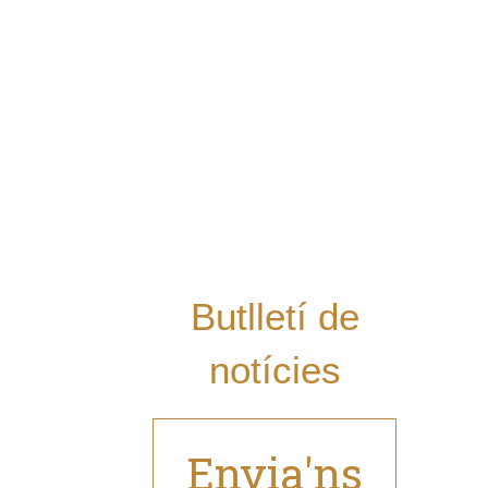
Conversa sobre la memòria històrica a la comarca dels
Ports […]
Llegir més
Vols rebre les
últimes notícies
del Grup al teu
mail i estar al dia
de les nostres
novetats?
Butlletí de
notícies
Envia'ns