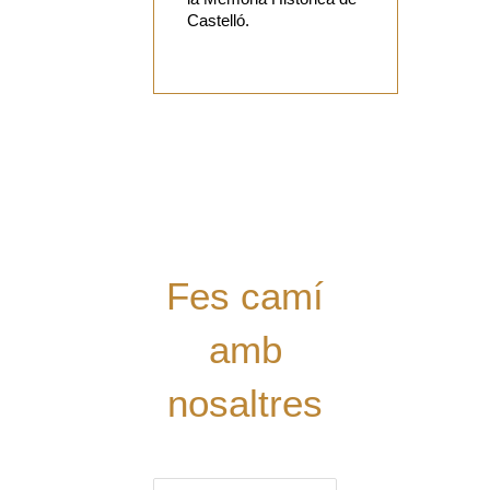
Castelló.
Vols
col·laborar
amb el Grup?
Tens alguna
proposta?
Digues la
teua!
Fes camí
amb
nosaltres
El nom (obligatori)