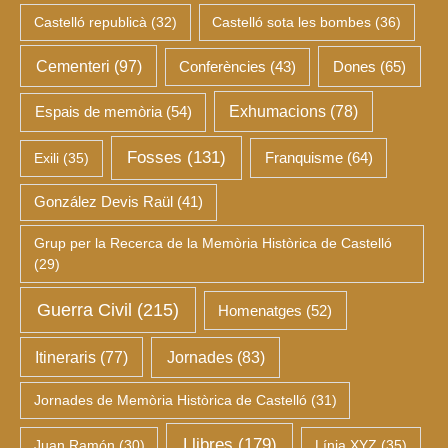
Castelló republicà
(32)
Castelló sota les bombes
(36)
Cementeri
(97)
Dones
(65)
Conferències
(43)
Espais de memòria
(54)
Exhumacions
(78)
Fosses
(131)
Franquisme
(64)
Exili
(35)
González Devis Raül
(41)
Grup per la Recerca de la Memòria Històrica de Castelló
(29)
Guerra Civil
(215)
Homenatges
(52)
Itineraris
(77)
Jornades
(83)
Jornades de Memòria Històrica de Castelló
(31)
Llibres
(179)
Juan Ramón
(30)
Línia XYZ
(35)