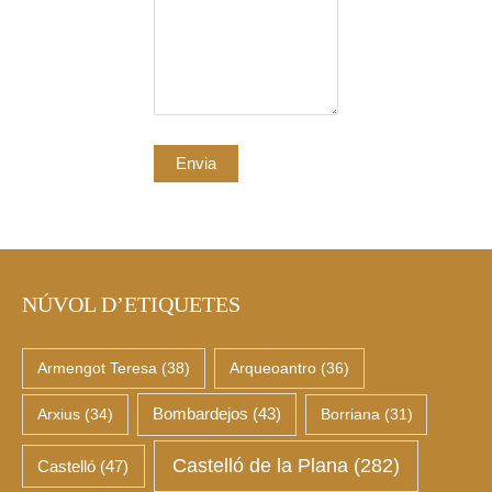
NÚVOL D’ETIQUETES
Armengot Teresa
(38)
Arqueoantro
(36)
Arxius
(34)
Bombardejos
(43)
Borriana
(31)
Castelló de la Plana
(282)
Castelló
(47)