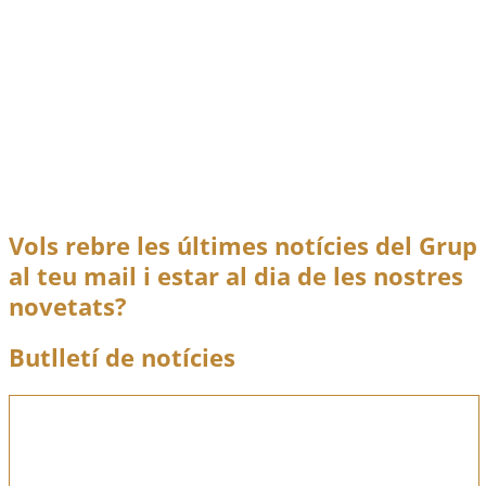
Batallón de voluntarios número 17
“Casas Sala”
abr.
13
2009
Investigacions II República i Guerra Civil
,
Recerca
El Batallón de Voluntarios de Castellón Número 17 fue
otro
Batallón de voluntarios número 17 “Casas Sala”
Llegir
més
Vols rebre les últimes notícies del Grup
al teu mail i estar al dia de les nostres
novetats?
Butlletí de notícies