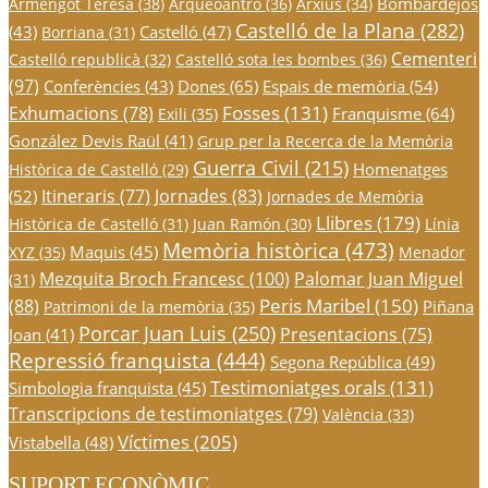
Bombardejos
Armengot Teresa
(38)
Arqueoantro
(36)
Arxius
(34)
Castelló de la Plana
(282)
(43)
Castelló
(47)
Borriana
(31)
Cementeri
Castelló republicà
(32)
Castelló sota les bombes
(36)
(97)
Conferències
(43)
Dones
(65)
Espais de memòria
(54)
Fosses
(131)
Exhumacions
(78)
Franquisme
(64)
Exili
(35)
González Devis Raül
(41)
Grup per la Recerca de la Memòria
Guerra Civil
(215)
Homenatges
Històrica de Castelló
(29)
Itineraris
(77)
Jornades
(83)
(52)
Jornades de Memòria
Llibres
(179)
Històrica de Castelló
(31)
Juan Ramón
(30)
Línia
Memòria històrica
(473)
Maquis
(45)
XYZ
(35)
Menador
Mezquita Broch Francesc
(100)
Palomar Juan Miguel
(31)
Peris Maribel
(150)
(88)
Piñana
Patrimoni de la memòria
(35)
Porcar Juan Luis
(250)
Presentacions
(75)
Joan
(41)
Repressió franquista
(444)
Segona República
(49)
Testimoniatges orals
(131)
Simbologia franquista
(45)
Transcripcions de testimoniatges
(79)
València
(33)
Víctimes
(205)
Vistabella
(48)
SUPORT ECONÒMIC