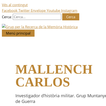
Vés al contingut
Facebook
Twitter
Envelope
Youtube
Instagram
Cerca:
Menú principal
MALLENCH
CARLOS
Investigador d’història militar. Grup Muntany
de Guerra