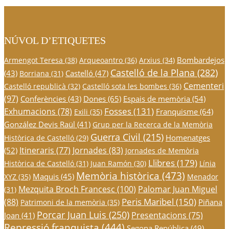
NÚVOL D’ETIQUETES
Bombardejos
Armengot Teresa
(38)
Arqueoantro
(36)
Arxius
(34)
Castelló de la Plana
(282)
(43)
Castelló
(47)
Borriana
(31)
Cementeri
Castelló republicà
(32)
Castelló sota les bombes
(36)
(97)
Conferències
(43)
Dones
(65)
Espais de memòria
(54)
Fosses
(131)
Exhumacions
(78)
Franquisme
(64)
Exili
(35)
González Devis Raül
(41)
Grup per la Recerca de la Memòria
Guerra Civil
(215)
Homenatges
Històrica de Castelló
(29)
Itineraris
(77)
Jornades
(83)
(52)
Jornades de Memòria
Llibres
(179)
Històrica de Castelló
(31)
Juan Ramón
(30)
Línia
Memòria històrica
(473)
Maquis
(45)
XYZ
(35)
Menador
Mezquita Broch Francesc
(100)
Palomar Juan Miguel
(31)
Peris Maribel
(150)
(88)
Piñana
Patrimoni de la memòria
(35)
Porcar Juan Luis
(250)
Presentacions
(75)
Joan
(41)
Repressió franquista
(444)
Segona República
(49)