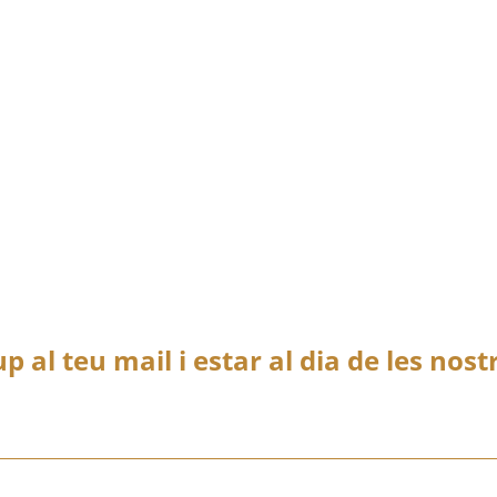
 repressió
Llegir més
les víctimes de la
 repressió
Llegir més
up al teu mail i estar al dia de les nos