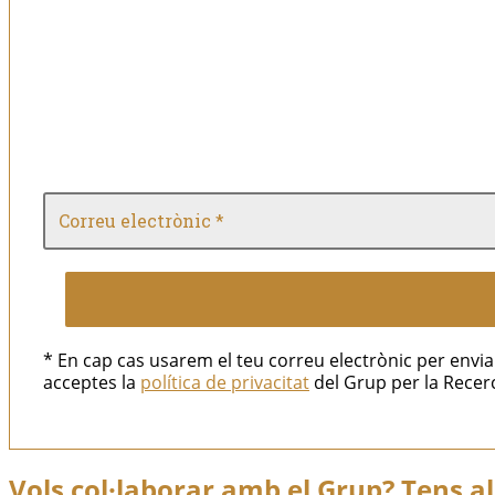
* En cap cas usarem el teu correu electrònic per env
acceptes la
política de privacitat
del Grup per la Recerc
Vols col·laborar amb el Grup? Tens 