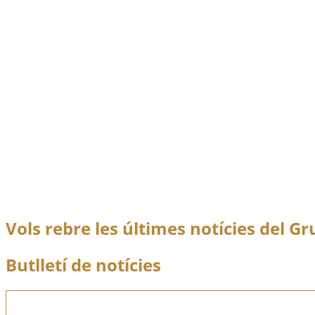
Denúncia de l’agressió al monòlit a les víctimes de la
Denúncia de l’agressió al monòlit a 
repressió
gen.
1
2011
Notícies
,
Patrimoni de la memòria
El Grup per la Recerca de la Memòria Històrica de
Denúncia de l’agressió al monòlit a les víctimes de la
Vols rebre les últimes notícies del Gr
Butlletí de notícies