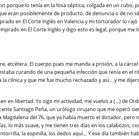
n porque lo tenía en la fosa séptica, colgada en un cubo, p
es que eran posiblemente de producto, de denuncia o de no 
mprado en El
Corte Inglés en Valencia y mi torturador lo ra
comprado en El
Corte Inglés y digo esto es legal, porque me 
 etcétera. El cuerpo pues me manda a prisión, a la cárcel vi
estaba curando de una pequeña infección que tenía en el ri
 a la clínica y que me fue mucho rechazado y así… y me dijer
en en libertad. Yo sigo mi actividad, me vuelvo a (…) de Or
icente Santiago Peña, un urólogo cirujano que me operó sie
 la Magdalena del 76, que ya había muerto el dictador, pero 
ías, lo más suave, y me tienen tres días en los calabozos, c
ntorrilla, la espinilla, los dedos aquí… Y ese día también h