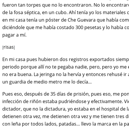
fueron tan torpes que no lo encontraron. No lo encontraro
de la fosa séptica, en un cubo. Ahí tenía yo los material
en mi casa tenía un póster de Che Guevara que había co
diciéndole que me había costado 300 pesetas y lo había 
pagar a mí.
risas
[
]
En mi casa pues hubieron dos registros exportados siempre,
periodo porque allí no te pegaba nadie, pero, pero yo me 
no era buena. La jeringa no la hervía y entonces rehusé ir
un guardia de medio metro me lo decía…
Pues eso, después de 35 días de prisión, pues eso, me pon
infección de riñón estaba pudriéndose y efectivamente. V
dictador, que no la dictadura, yo estaba en el hospital de
detienen otra vez, me detienen otra vez y me tienen tres d
con leña por todos lados, patadas… llevo la marca en la pa