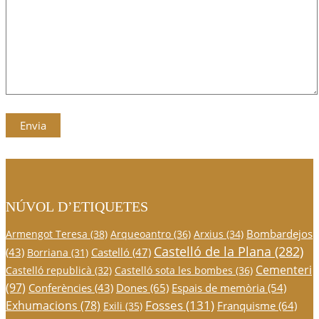
NÚVOL D’ETIQUETES
Bombardejos
Armengot Teresa
(38)
Arqueoantro
(36)
Arxius
(34)
Castelló de la Plana
(282)
(43)
Castelló
(47)
Borriana
(31)
Cementeri
Castelló republicà
(32)
Castelló sota les bombes
(36)
(97)
Conferències
(43)
Dones
(65)
Espais de memòria
(54)
Fosses
(131)
Exhumacions
(78)
Franquisme
(64)
Exili
(35)