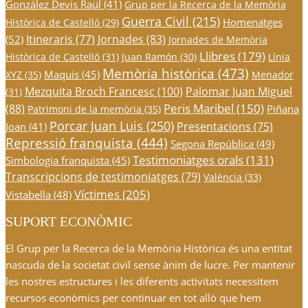
González Devis Raül
(41)
Grup per la Recerca de la Memòria
Guerra Civil
(215)
Homenatges
Històrica de Castelló
(29)
Itineraris
(77)
Jornades
(83)
(52)
Jornades de Memòria
Llibres
(179)
Històrica de Castelló
(31)
Juan Ramón
(30)
Línia
Memòria històrica
(473)
Maquis
(45)
XYZ
(35)
Menador
Mezquita Broch Francesc
(100)
Palomar Juan Miguel
(31)
Peris Maribel
(150)
(88)
Piñana
Patrimoni de la memòria
(35)
Porcar Juan Luis
(250)
Presentacions
(75)
Joan
(41)
Repressió franquista
(444)
Segona República
(49)
Testimoniatges orals
(131)
Simbologia franquista
(45)
Transcripcions de testimoniatges
(79)
València
(33)
Víctimes
(205)
Vistabella
(48)
SUPORT ECONÒMIC
El Grup per la Recerca de la Memòria Històrica és una entitat
nascuda de la societat civil sense ànim de lucre. Per mantenir
les nostres estructures i les diferents activitats necessitem
recursos econòmics per continuar en tot allò que hem