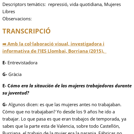
Descriptors temàtics: repressió, vida quotidiana, Mujeres
Libres
Observacions:
TRANSCRIPCIÓ
➡️ Amb la col·laboració visual, investigadora i
informativa de l’IES Llombai, Borriana (2015).
E-
Entrevistadora
G-
Gràcia
E- C
ómo era la sitaución de las mujeres trabajadoras durante
su juventud?
G-
Algunos dicen: es que las mujeres antes no trabajaban.
Cómo que no trabajaban? Yo desde los 9 años he ido a
trabajar. Lo que pasa es que eran trabajos de temporada, ya
sabes que la parte esta de Valencia, sobre todo Castellón,
Burriana, el trabajo de la mujer era la naranja. Fábricas no