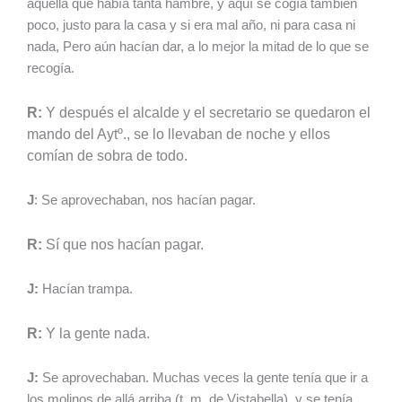
aquella que había tanta hambre, y aquí se cogía también
poco, justo para la casa y si era mal año, ni para casa ni
nada, Pero aún hacían dar, a lo mejor la mitad de lo que se
recogía.
R:
Y después el alcalde y el secretario se quedaron el
mando del Aytº., se lo llevaban de noche y ellos
comían de sobra de todo.
J
: Se aprovechaban, nos hacían pagar.
R:
Sí que nos hacían pagar.
J:
Hacían trampa.
R:
Y la gente nada.
J:
Se aprovechaban. Muchas veces la gente tenía que ir a
los molinos de allá arriba (t. m. de Vistabella), y se tenía