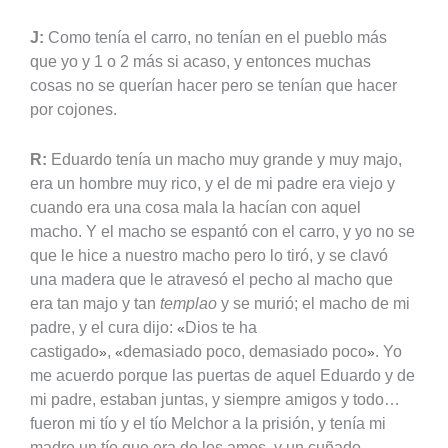
J:
Como tenía el carro, no tenían en el pueblo más
que yo y 1 o 2 más si acaso, y entonces muchas
cosas no se querían hacer pero se tenían que hacer
por cojones.
R:
Eduardo tenía un macho muy grande y muy majo,
era un hombre muy rico, y el de mi padre era viejo y
cuando era una cosa mala la hacían con aquel
macho. Y el macho se espantó con el carro, y yo no se
que le hice a nuestro macho pero lo tiró, y se clavó
una madera que le atravesó el pecho al macho que
era tan majo y tan
templao
y se murió; el macho de mi
padre, y el cura dijo:
Dios te ha
«
castigado
,
demasiado poco, demasiado poco
. Yo
»
«
»
me acuerdo porque las puertas de aquel Eduardo y de
mi padre, estaban juntas, y siempre amigos y todo
…
fueron mi tío y el tío Melchor a la prisión, y tenía mi
madre un tío que era de los amos, y un cuñado