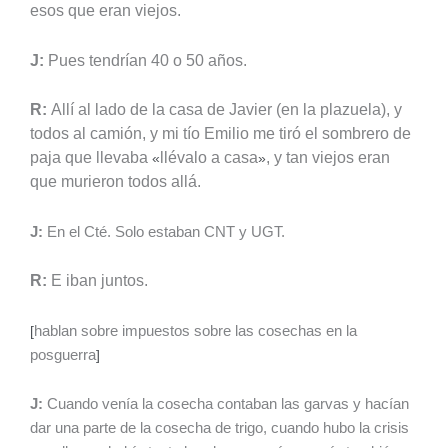
esos que eran viejos.
J:
Pues tendrían 40 o 50 años.
R:
Allí al lado de la casa de Javier (en la plazuela), y
todos al camión, y mi tío Emilio me tiró el sombrero de
paja que llevaba
llévalo a casa
, y tan viejos eran
«
»
que murieron todos allá.
J:
En el Cté. Solo estaban CNT y UGT.
R:
E iban juntos.
[
hablan sobre impuestos sobre las cosechas en la
posguerra
]
J:
Cuando venía la cosecha contaban las garvas y hacían
dar una parte de la cosecha de trigo, cuando hubo la crisis