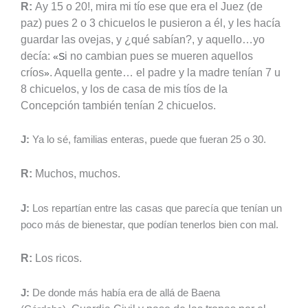
R:
Ay 15 o 20!, mira mi tío ese que era el Juez (de
paz) pues 2 o 3 chicuelos le pusieron a él, y les hacía
guardar las ovejas, y ¿qué sabían?, y aquello…yo
decía:
i no cambian pues se mueren aquellos
«S
críos
. Aquella gente… el padre y la madre tenían 7 u
»
8 chicuelos, y los de casa de mis tíos de la
Concepción también tenían 2 chicuelos.
J:
Ya lo sé, familias enteras, puede que fueran 25 o 30.
R:
Muchos, muchos.
J:
Los repartían entre las casas que parecía que tenían un
poco más de bienestar, que podían tenerlos bien con mal.
R:
Los ricos.
J:
De donde más había era de allá de Baena