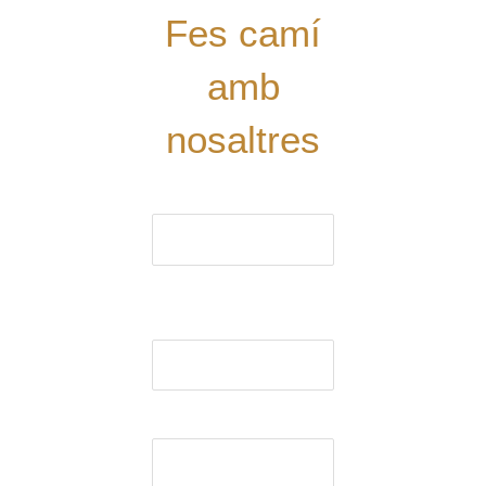
Fes camí
amb
nosaltres
El nom (obligatori)
El correu electrònic
(obligatori)
Assumpte