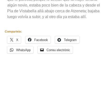
algún novio, estaba poco bien de la cabeza y desde el
Pla de Vistabella allá abajo cerca de Atzeneta; bajaba
luego volvía a subir, y al otro día ya estaba allí.
Comparteix:
X
Facebook
Telegram
WhatsApp
Correu electrònic
Vols rebre les
últimes notícies
del Grup al teu
mail i estar al dia
de les nostres
novetats?