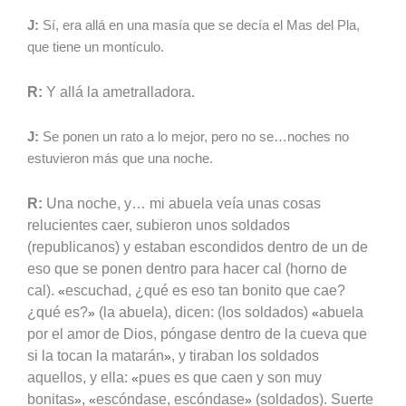
J:
Sí, era allá en una masía que se decía el Mas del Pla,
que tiene un montículo.
R:
Y allá la ametralladora.
J:
Se ponen un rato a lo mejor, pero no se…noches no
estuvieron más que una noche.
R:
Una noche, y… mi abuela veía unas cosas
relucientes caer, subieron unos soldados
(republicanos) y estaban escondidos dentro de un de
eso que se ponen dentro para hacer cal (horno de
cal).
escuchad, ¿qué es eso tan bonito que cae?
«
¿qué es?
(la abuela), dicen: (los soldados)
abuela
»
«
por el amor de Dios, póngase dentro de la cueva que
si la tocan la matarán
, y tiraban los soldados
»
aquellos, y ella:
pues es que caen y son muy
«
bonitas
,
escóndase, escóndase
(soldados). Suerte
»
«
»