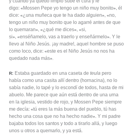
y cuando ya quedó limpio sube el cura y le
digo:
Mossen Pepe yo tengo un niño muy bonito
, él
«
»
dice:
¿una muñeca que te ha dado alguien
,
no,
«
»
«
tengo un niño muy bonito que lo agarré antes de que
lo quemaran
,
¿qué me dices
,
si,
»
«
»
«
si
,
enséñamelo, vas a traerlo y enseñármelo
. Y le
»
«
»
llevo al Niño Jesús. ¡ay madre!, aquel hombre se puso
como loco, dice:
este es el Niño Jesús no nos ha
«
quedado nada más
».
Estaba guardado en una caseta de
teula
pero
R:
había como una casita allí dentro (hornacina), no lo
sabía nadie, lo tapé y lo escondí de todos, hasta de mi
abuelo. Me parece que aún está dentro de una urna
en la iglesia, vestido de rojo, y Mossen Pepe siempre
me decía:
tú eres la más buena del pueblo, tú has
«
hecho una cosa que no ha hecho nadie
. Y mi padre
»
bajaba todos los santos y todo a tirarlo allá, y luego
unos u otros a quemarlo, y ya está.