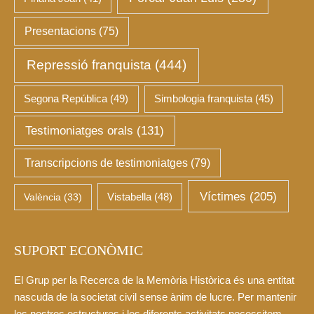
Presentacions
(75)
Repressió franquista
(444)
Segona República
(49)
Simbologia franquista
(45)
Testimoniatges orals
(131)
Transcripcions de testimoniatges
(79)
Víctimes
(205)
València
(33)
Vistabella
(48)
SUPORT ECONÒMIC
El Grup per la Recerca de la Memòria Històrica és una entitat
nascuda de la societat civil sense ànim de lucre. Per mantenir
les nostres estructures i les diferents activitats necessitem