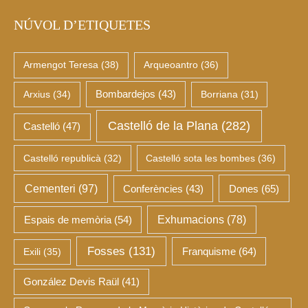
NÚVOL D’ETIQUETES
Armengot Teresa
(38)
Arqueoantro
(36)
Arxius
(34)
Bombardejos
(43)
Borriana
(31)
Castelló de la Plana
(282)
Castelló
(47)
Castelló republicà
(32)
Castelló sota les bombes
(36)
Cementeri
(97)
Dones
(65)
Conferències
(43)
Espais de memòria
(54)
Exhumacions
(78)
Fosses
(131)
Franquisme
(64)
Exili
(35)
González Devis Raül
(41)