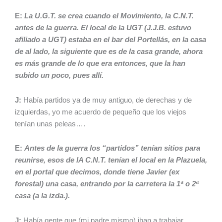
E:
La U.G.T. se crea cuando el Movimiento, la C.N.T.
antes de la guerra. El local de la UGT (J.J.B. estuvo
afiliado a UGT) estaba en el bar del Portellás, en la casa
de al lado, la siguiente que es de la casa grande, ahora
es más
g
rande de lo que era entonces, que la han
subido un poco, pues allí.
J:
Había partidos ya de muy antiguo, de derechas y de
izquierdas, yo me acuerdo de pequeño que los viejos
tenían unas peleas….
E:
Antes de la guerra los “partidos” tenían sitios para
reunirse, esos de lA C.N.T. tenían el local en la Plazuela,
en el portal que decimos, donde tiene Javier (ex
forestal) una casa, entrando por la carretera la 1ª o 2ª
casa (a la izda.).
J:
Había gente que (mi padre mismo) iban a trabajar