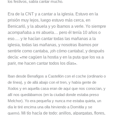
los festivos, sabía cantar mucho.
Era de la CNT y a cantar a la iglesia.
Estuvo en la
prisión muy lejos, luego estuvo más cerca, en
Benicarló, y la abuela y yo íbamos a verle. Yo siempre
acompañaba a mi abuela… pero él tenía 10 años o
eso…. y le hacían cantar todas las mañanas a la
iglesia, todas las mañanas, y nosotras íbamos por
sentirle como cantaba, ¡oh cómo cantaba!, y después
decía:
me cagüen la hostia y en la puta que los va a
«
parir, me hacen cantar todos los días
.
»
Iban desde Benafigos a Castellón con el coche (ordinario o
de línea), y de allá abajo con el tren, y había gente de
Xodos y en aquella casa eran de aquí que nos conocían, y
allí nos quedábamos (en la ciudad donde estaba preso
Melchor). Yo era pequeña y nunca me estaba quieta, un
día le tiré encima una olla hirviendo a Domitila y se
Mi tío hacía de todo: anillos, alpargatas, flores,
quemó.