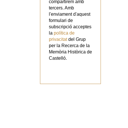
compartirem amb
tercers. Amb
l'enviament d'aquest
formulari de
subscripció acceptes
la
política de
privacitat
del Grup
per la Recerca de la
Memòria Històrica de
Castelló.
Vols
col·laborar
amb el Grup?
Tens alguna
proposta?
Digues la
teua!