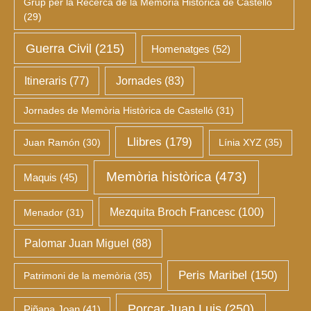
Grup per la Recerca de la Memòria Històrica de Castelló
(29)
Guerra Civil
(215)
Homenatges
(52)
Itineraris
(77)
Jornades
(83)
Jornades de Memòria Històrica de Castelló
(31)
Llibres
(179)
Juan Ramón
(30)
Línia XYZ
(35)
Memòria històrica
(473)
Maquis
(45)
Mezquita Broch Francesc
(100)
Menador
(31)
Palomar Juan Miguel
(88)
Peris Maribel
(150)
Patrimoni de la memòria
(35)
Porcar Juan Luis
(250)
Piñana Joan
(41)