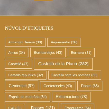
NÚVOL D’ETIQUETES
Armengot Teresa
(38)
Arqueoantro
(36)
Arxius
(34)
Bombardejos
(43)
Borriana
(31)
Castelló de la Plana
(282)
Castelló
(47)
Castelló republicà
(32)
Castelló sota les bombes
(36)
Cementeri
(97)
Dones
(65)
Conferències
(43)
Espais de memòria
(54)
Exhumacions
(78)
Fosses
(131)
Franquisme
(64)
Exili
(35)