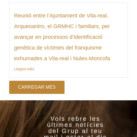
Reunió entre l’Ajuntament de Vila-real,
Arqueoantro, el GRMHC i familiars, per
avançar en processos d’identificació
genètica de víctimes del franquisme
exhumades a Vila-real i Nules-Moncofa
Llegeix més
CARREGAR MÉS
Vols rebre les
últimes notícies
del Grup al teu
mail i estar al dia