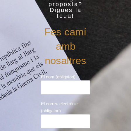
proposta?
Digues la
teua!
Fes camí
amb
nosaltres
El nom (obligatori)
El correu electrònic
(obligatori)