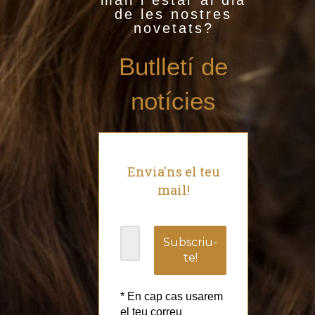
de les nostres
novetats?
Butlletí de
notícies
Envia'ns el teu
mail!
* En cap cas usarem
el teu correu