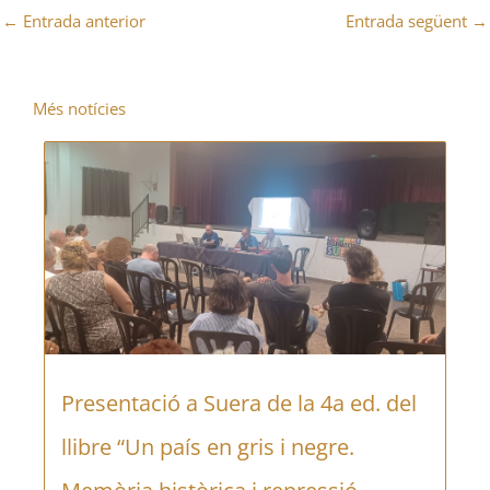
←
Entrada anterior
Entrada següent
→
Més notícies
Presentació a Suera de la 4a ed. del
llibre “Un país en gris i negre.