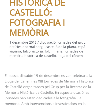
HISTÒRICA DE
CASTELLÓ:
FOTOGRAFIA I
MEMÒRIA
1 desembre 2015
/
divulgació
,
jornades del grup
,
notícies
/
bernal sergi
,
castelló de la plana
,
espá
virginia
,
falcó victòria
,
folch maría
,
jornades de
memòria històrica de castelló
,
llotja del cànem
El passat dissabte 19 de desembre es van celebrar a la
Llotja del Cànem les XIII Jornades de Memòria Històrica
de Castelló organitzades pel Grup per la Recerca de la
Memòria Històrica de Castelló. En aquesta ocasió les
jornades han estan dedicades a la fotografia i la
memòria. Amb intervencions d’investigadors en la