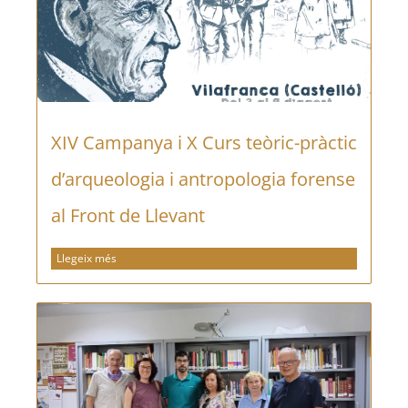
XIV Campanya i X Curs teòric-pràctic
d’arqueologia i antropologia forense
al Front de Llevant
Llegeix més