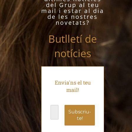
del Grup al teu
mail i estar al dia
de les nostres
novetats?
Butlletí de
notícies
Envia'ns el teu
mail!