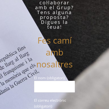
col·laborar
amb el Grup?
Tens alguna
proposta?
Digues la
teua!
Fes camí
amb
nosaltres
El nom (obligatori)
El correu electrònic
(obligatori)