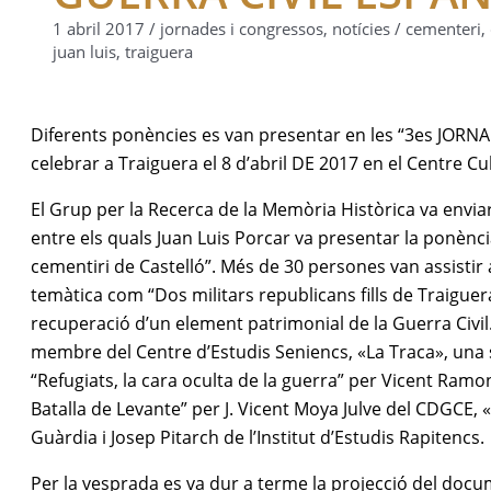
1 abril 2017
/
jornades i congressos
,
notícies
/
cementeri
,
juan luis
,
traiguera
Diferents ponències es van presentar en les “3es JO
celebrar a Traiguera el 8 d’abril DE 2017 en el Centre C
El Grup per la Recerca de la Memòria Històrica va envi
entre els quals Juan Luis Porcar va presentar la ponènci
cementiri de Castelló”. Més de 30 persones van assistir 
temàtica com “Dos militars republicans fills de Traiguera
recuperació d’un element patrimonial de la Guerra Civil.
membre del Centre d’Estudis Seniencs, «La Traca», una
“Refugiats, la cara oculta de la guerra” per Vicent Ramo
Batalla de Levante” per J. Vicent Moya Julve del CDGCE, 
Guàrdia i Josep Pitarch de l’Institut d’Estudis Rapitencs.
Per la vesprada es va dur a terme la projecció del doc