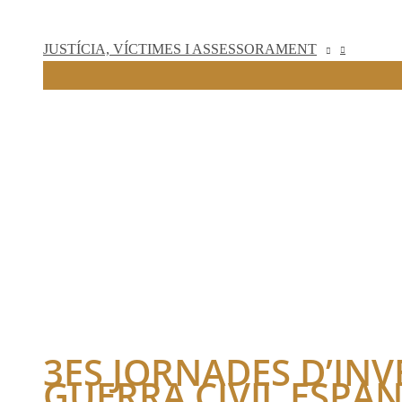
JUSTÍCIA, VÍCTIMES I ASSESSORAMENT
3ES JORNADES D’INV
GUERRA CIVIL ESPA