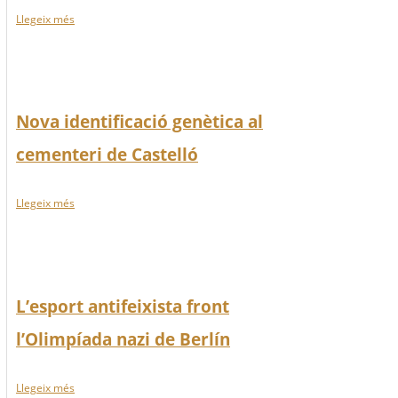
Llegeix més
Nova identificació genètica al
cementeri de Castelló
Llegeix més
L’esport antifeixista front
l’Olimpíada nazi de Berlín
Llegeix més