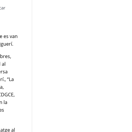
car
e es van
iguerí.
bres,
 al
ersa
í., “La
a,
 CDGCE,
n la
es
atge al