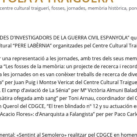
centre cultural traiguerí
,
fosses
,
jornades
,
memòria històrica
,
por
RNADES D’INVESTIGADORS DE LA GUERRA CIVIL ESPANYOLA” qu
ultural “PERE LABÈRNIA” organitzades pel Centre Cultural Tra
ar una representació a les jornades, amb tres dels seus mem
a “Les fosses de la memòria: un projecte de recerca i record
a les jornades on es van conèixer treballs de recerca de div
” per Juan Puig i Montse Vericat del Centre Cultural Traiguer
 El camp d’aviació de La Sénia” per Mª Victòria Almuni Balad
 sàtira ofegada amb sang” per Toni Arnau, coordinador del
n Querol del CDGCE, “El tren blindado nº 12 y su actuación e
«Acacio Flores»: d’Anarquista a Falangista” per per Paco Carl
umental: «Sentint al Semolero» realitzar pel CDGCE en homen