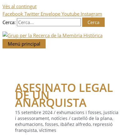
Vés al contingut
Facebook
Twitter
Envelope
Youtube
Instagram
Cerca:
Menú principal
ASESINATO LEGAL
DE UN
ANARQUISTA
15 setembre 2024
/
exhumacions i fosses
,
justícia
i assessorament
,
notícies
/
castelló de la plana
,
exhumacions
,
fosses
,
ibáñez alfredo
,
repressió
franquista
,
víctimes