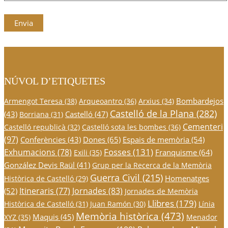
NÚVOL D’ETIQUETES
Bombardejos
Armengot Teresa
(38)
Arqueoantro
(36)
Arxius
(34)
Castelló de la Plana
(282)
(43)
Castelló
(47)
Borriana
(31)
Cementeri
Castelló republicà
(32)
Castelló sota les bombes
(36)
(97)
Conferències
(43)
Dones
(65)
Espais de memòria
(54)
Fosses
(131)
Exhumacions
(78)
Franquisme
(64)
Exili
(35)
González Devis Raül
(41)
Grup per la Recerca de la Memòria
Guerra Civil
(215)
Homenatges
Històrica de Castelló
(29)
Itineraris
(77)
Jornades
(83)
(52)
Jornades de Memòria
Llibres
(179)
Històrica de Castelló
(31)
Juan Ramón
(30)
Línia
Memòria històrica
(473)
Maquis
(45)
XYZ
(35)
Menador