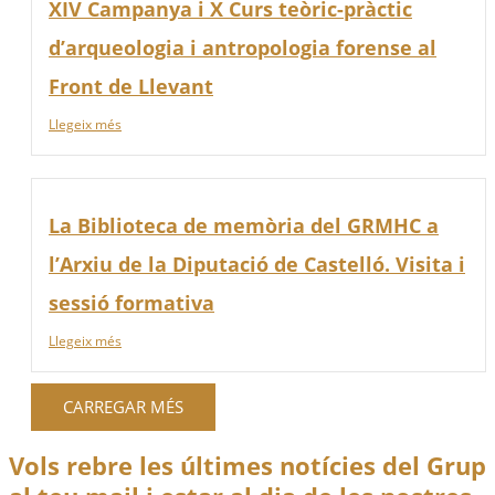
XIV Campanya i X Curs teòric-pràctic
d’arqueologia i antropologia forense al
Front de Llevant
Llegeix més
La Biblioteca de memòria del GRMHC a
l’Arxiu de la Diputació de Castelló. Visita i
sessió formativa
Llegeix més
CARREGAR MÉS
Vols rebre les últimes notícies del Grup