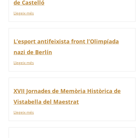
de Castelló
Llegeix més
L’esport antifeixista front l’Olimpíada
nazi de Berlín
Llegeix més
XVII Jornades de Memòria Històrica de
Vistabella del Maestrat
Llegeix més