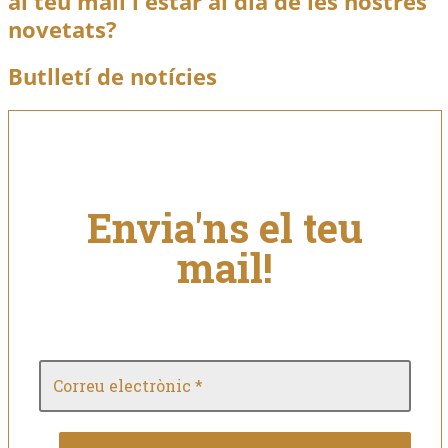
al teu mail i estar al dia de les nostres
novetats?
Butlletí de notícies
Envia'ns el teu
mail!