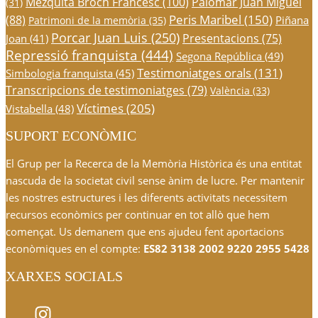
Mezquita Broch Francesc
(100)
Palomar Juan Miguel
(31)
Peris Maribel
(150)
(88)
Piñana
Patrimoni de la memòria
(35)
Porcar Juan Luis
(250)
Presentacions
(75)
Joan
(41)
Repressió franquista
(444)
Segona República
(49)
Testimoniatges orals
(131)
Simbologia franquista
(45)
Transcripcions de testimoniatges
(79)
València
(33)
Víctimes
(205)
Vistabella
(48)
SUPORT ECONÒMIC
El Grup per la Recerca de la Memòria Històrica és una entitat
nascuda de la societat civil sense ànim de lucre. Per mantenir
les nostres estructures i les diferents activitats necessitem
recursos econòmics per continuar en tot allò que hem
començat. Us demanem que ens ajudeu fent aportacions
econòmiques en el compte:
ES82 3138 2002 9220 2955 5428
XARXES SOCIALS