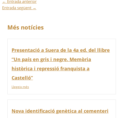
←
Entrada anterior
Entrada següent
→
Més notícies
Presentació a Suera de la 4a ed. del llibre
“Un país en gris i negre. Memòria
històrica i repressió franquista a
Castelló”
Llegeix més
Nova identificació genètica al cementeri