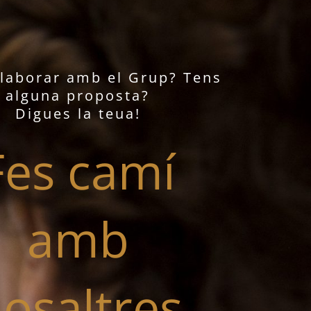
l·laborar amb el Grup? Tens
alguna proposta?
Digues la teua!
Fes camí
amb
osaltres