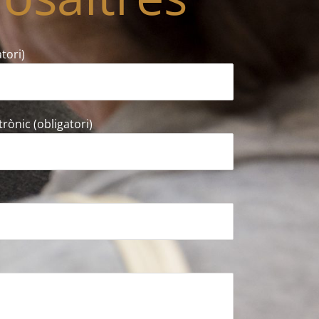
tori)
trònic (obligatori)