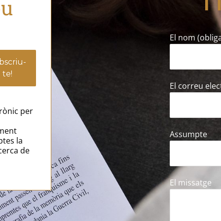
eu
El nom (obliga
El correu elec
rònic per
ament
Assumpte
ptes la
cerca de
El missatge