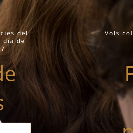
ícies del
Vols co
l dia de
s?
de
s
n