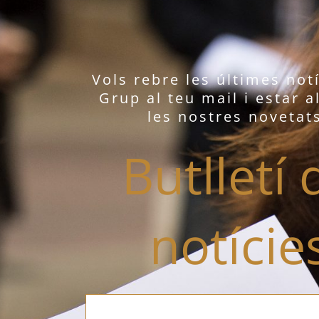
Vols rebre les últimes not
Grup al teu mail i estar a
les nostres novetat
Butlletí 
notície