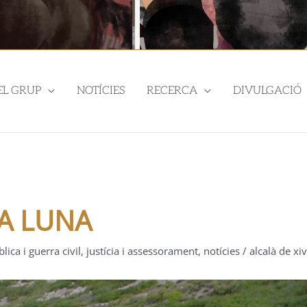
EL GRUP
NOTÍCIES
RECERCA
DIVULGACIÓ
A LUNA
lica i guerra civil
,
justícia i assessorament
,
notícies
/
alcalà de xiv