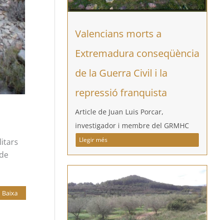
Valencians morts a
Extremadura conseqüència
de la Guerra Civil i la
repressió franquista
Article de Juan Luis Porcar,
investigador i membre del GRMHC
Llegir més
itars
 de
Baixa