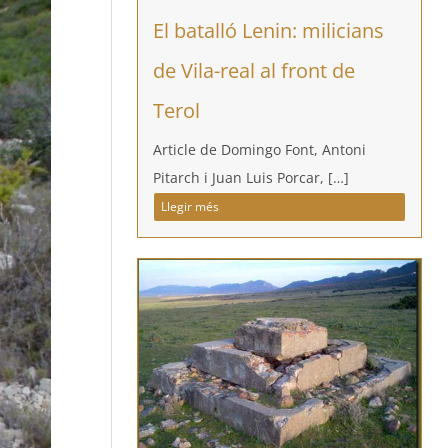
El batalló Lenin: milicians
de Vila-real al front de
Terol
Article de Domingo Font, Antoni
Pitarch i Juan Luis Porcar, […]
Llegir més