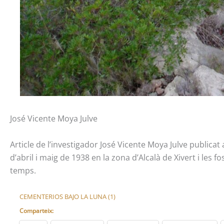
José Vicente Moya Julve
Article de l’investigador José Vicente Moya Julve publica
d’abril i maig de 1938 en la zona d’Alcalà de Xivert i les 
temps.
CEMENTERIOS BAJO LA LUNA (1)
Comparteix: