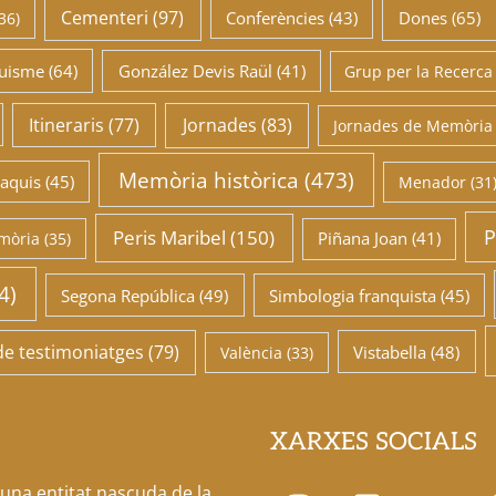
Cementeri
(97)
Conferències
(43)
Dones
(65)
36)
uisme
(64)
González Devis Raül
(41)
Grup per la Recerca
Itineraris
(77)
Jornades
(83)
Jornades de Memòria H
Memòria històrica
(473)
aquis
(45)
Menador
(31
P
Peris Maribel
(150)
Piñana Joan
(41)
emòria
(35)
4)
Segona República
(49)
Simbologia franquista
(45)
de testimoniatges
(79)
Vistabella
(48)
València
(33)
XARXES SOCIALS
 una entitat nascuda de la