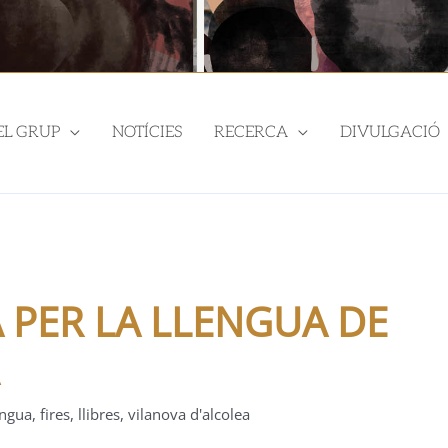
EL GRUP
NOTÍCIES
RECERCA
DIVULGACIÓ
A PER LA LLENGUA DE
engua
,
fires
,
llibres
,
vilanova d'alcolea