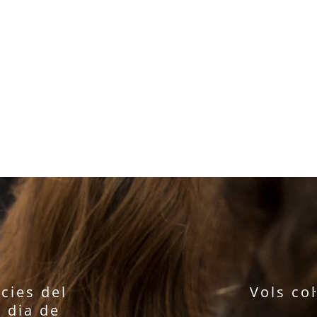
ícies del
Vols co
l dia de