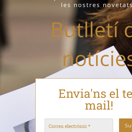
les nostres novetat
Butlletí 
notície
Envia'ns el t
mail!