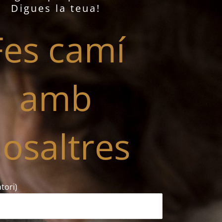
Digues la teua!
Fes camí
amb
osaltres
tori)