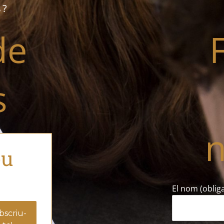
s?
de
s
n
eu
El nom (obliga