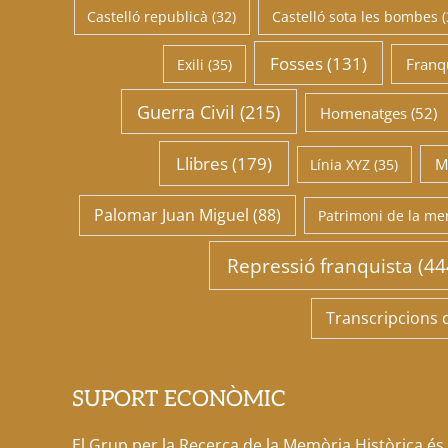
Castelló republicà
(32)
Castelló sota les bombes
(
Fosses
(131)
Franq
Exili
(35)
Guerra Civil
(215)
Homenatges
(52)
Llibres
(179)
M
Línia XYZ
(35)
Palomar Juan Miguel
(88)
Patrimoni de la m
Repressió franquista
(44
Transcripcions 
SUPORT ECONÒMIC
El Grup per la Recerca de la Memòria Històrica és