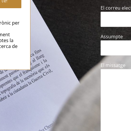
El correu elec
rònic per
ament
Assumpte
ptes la
cerca de
El missatge