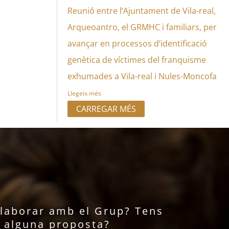
Reunió entre l’Ajuntament de Vila-real,
Arqueoantro, el GRMHC i familiars, per
avançar en processos d’identificació
genètica de víctimes del franquisme
exhumades a Vila-real i Nules-Moncofa
Llegeix més
CARREGAR MÉS
l·laborar amb el Grup? Tens
alguna proposta?