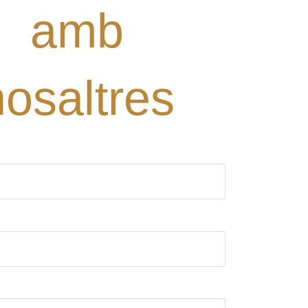
amb
nosaltres
ori)
rònic (obligatori)