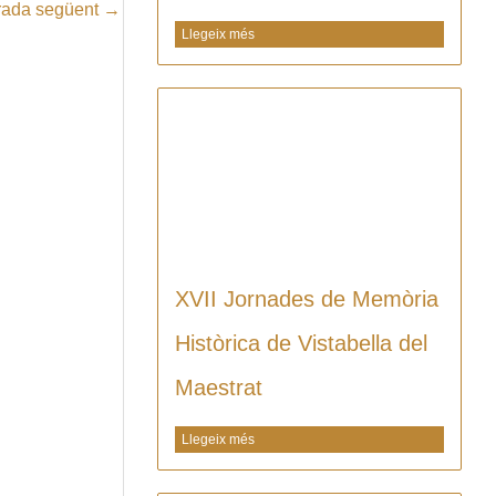
rada següent
→
Llegeix més
XVII Jornades de Memòria
Històrica de Vistabella del
Maestrat
Llegeix més