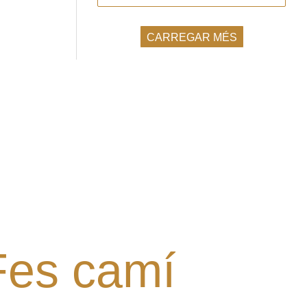
CARREGAR MÉS
l·laborar amb el Grup? Tens
alguna proposta?
Digues la teua!
Fes camí