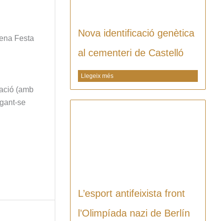
Nova identificació genètica
2ena Festa
al cementeri de Castelló
Llegeix més
cació (amb
egant-se
L’esport antifeixista front
l’Olimpíada nazi de Berlín