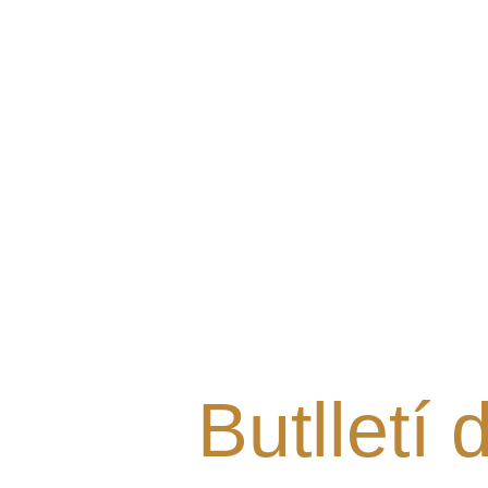
Vols rebre les últimes notí
Grup al teu mail i estar al 
nostres novetats?
Butlletí 