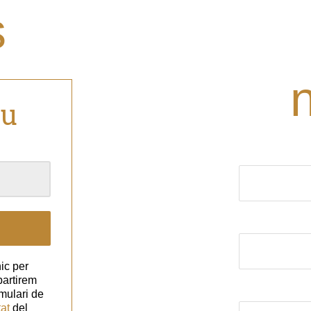
s
eu
El nom (obligat
El correu elect
ic per
partirem
Assumpte
mulari de
tat
del