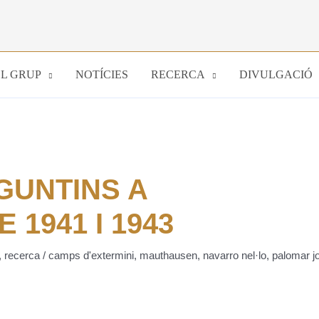
EL GRUP
NOTÍCIES
RECERCA
DIVULGACIÓ
GUNTINS A
1941 I 1943
,
recerca
/
camps d'extermini
,
mauthausen
,
navarro nel·lo
,
palomar j