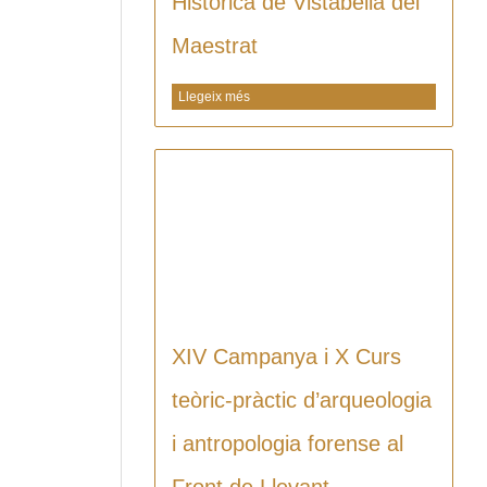
Històrica de Vistabella del
Maestrat
Llegeix més
XIV Campanya i X Curs
teòric-pràctic d’arqueologia
i antropologia forense al
Front de Llevant