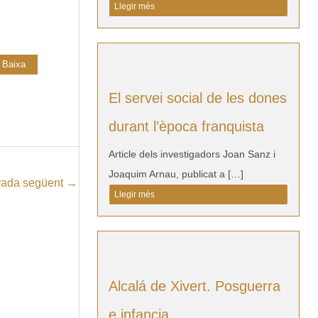
Llegir més
Baixa
El servei social de les dones
durant l’època franquista
Article dels investigadors Joan Sanz i
Joaquim Arnau, publicat a […]
rada següent
→
Llegir més
Alcalá de Xivert. Posguerra
e infancia