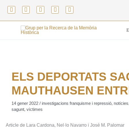
Vés
F
T
E
Y
I
al
a
w
n
o
n
contingut
c
i
v
u
s
e
t
e
t
t
b
t
l
u
a
o
e
o
b
g
o
r
p
e
r
k
e
a
m
ELS DEPORTATS SA
MAUTHAUSEN ENTRE 
14 gener 2022
/
investigacions franquisme i repressió
,
notícies
sagunt
,
víctimes
Article de Lara Cardona, Nel·lo Navarro i José M. Palomar