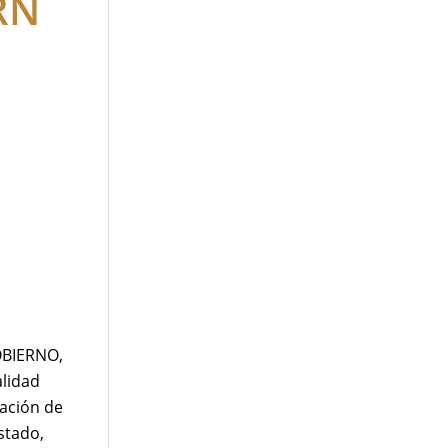
RN
GOBIERNO,
alidad
zación de
stado,