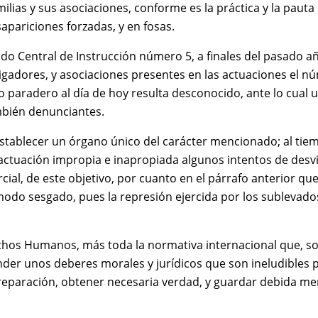
amilias y sus asociaciones, conforme es la práctica y la pauta
apariciones forzadas, y en fosas.
do Central de Instrucción número 5, a finales del pasado añ
tigadores, y asociaciones presentes en las actuaciones el n
 paradero al día de hoy resulta desconocido, ante lo cual 
mbién denunciantes.
establecer un órgano único del carácter mencionado; al tie
actuación impropia e inapropiada algunos intentos de desvi
ial, de este objetivo, por cuanto en el párrafo anterior qu
 modo sesgado, pues la represión ejercida por los sublevado
chos Humanos, más toda la normativa internacional que, so
ender unos deberes morales y jurídicos que son ineludibles 
ra reparación, obtener necesaria verdad, y guardar debida m