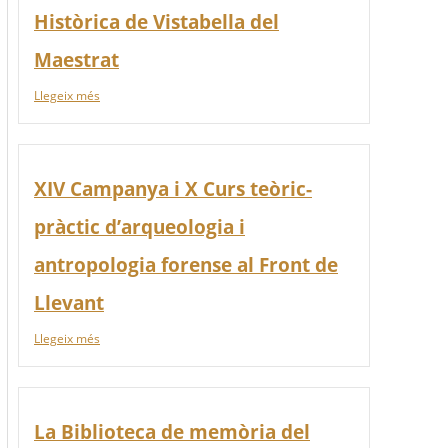
Històrica de Vistabella del
Maestrat
Llegeix més
XIV Campanya i X Curs teòric-
pràctic d’arqueologia i
antropologia forense al Front de
Llevant
Llegeix més
La Biblioteca de memòria del