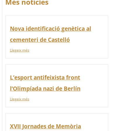
Més notícies
Nova identificació genètica al
cementeri de Castelló
Llegeix més
L’esport antifeixista front
l’Olimpíada nazi de Berlín
Llegeix més
XVII Jornades de Memòria