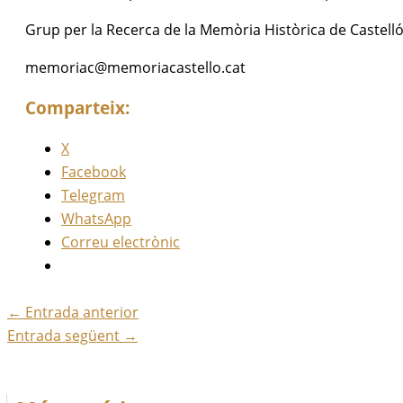
Grup per la Recerca de la Memòria Històrica de Castell
memoriac@memoriacastello.cat
Comparteix:
X
Facebook
Telegram
WhatsApp
Correu electrònic
←
Entrada anterior
Entrada següent
→