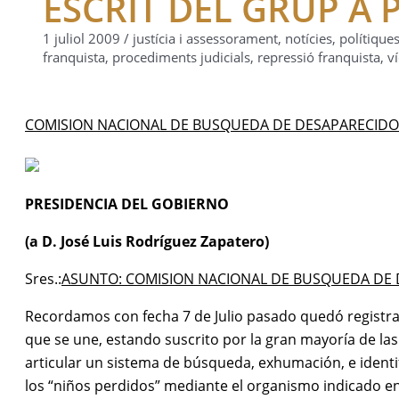
ESCRIT DEL GRUP A 
1 juliol 2009
/
justícia i assessorament
,
notícies
,
polítique
franquista
,
procediments judicials
,
repressió franquista
,
v
COMISION NACIONAL DE BUSQUEDA DE DESAPARECIDO
PRESIDENCIA DEL GOBIERNO
(a D. José Luis Rodríguez Zapatero)
Sres.:
ASUNTO: COMISION NACIONAL DE BUSQUEDA DE 
Recordamos con fecha 7 de Julio pasado quedó registrad
que se une, estando suscrito por la gran mayoría de la
articular un sistema de búsqueda, exhumación, e identif
los “niños perdidos” mediante el organismo indicado en 