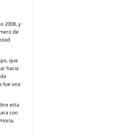
o 2008, y
úmero de
usted
mpo, que
ar hacia
eda
s fue una
bre esta
para con
emoria.