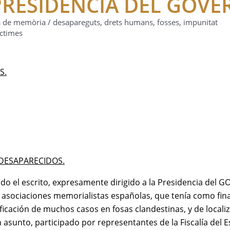
PRESIDÈNCIA DEL GOVE
s de memòria
/
desapareguts
,
drets humans
,
fosses
,
impunitat
íctimes
S.
DESAPARECIDOS.
o el escrito, expresamente dirigido a la Presidencia del 
s asociaciones memorialistas españolas, que tenía como fin
icación de muchos casos en fosas clandestinas, y de locali
asunto, participado por representantes de la Fiscalía del E