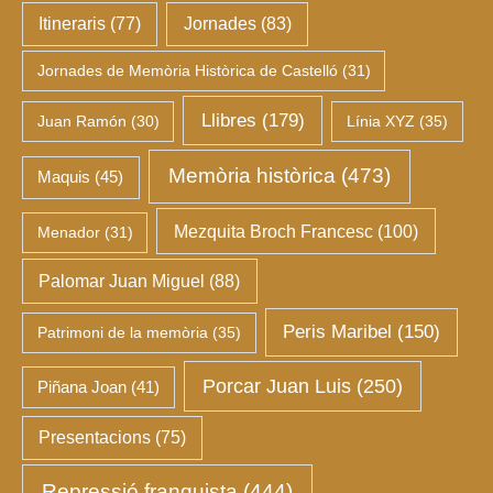
Itineraris
(77)
Jornades
(83)
Jornades de Memòria Històrica de Castelló
(31)
Llibres
(179)
Juan Ramón
(30)
Línia XYZ
(35)
Memòria històrica
(473)
Maquis
(45)
Mezquita Broch Francesc
(100)
Menador
(31)
Palomar Juan Miguel
(88)
Peris Maribel
(150)
Patrimoni de la memòria
(35)
Porcar Juan Luis
(250)
Piñana Joan
(41)
Presentacions
(75)
Repressió franquista
(444)