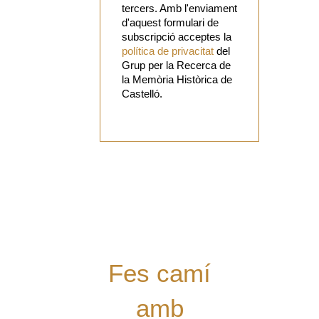
tercers. Amb l'enviament
d'aquest formulari de
subscripció acceptes la
política de privacitat
del
Grup per la Recerca de
la Memòria Històrica de
Castelló.
Vols
col·laborar
amb el Grup?
Tens alguna
proposta?
Digues la
teua!
Fes camí
amb