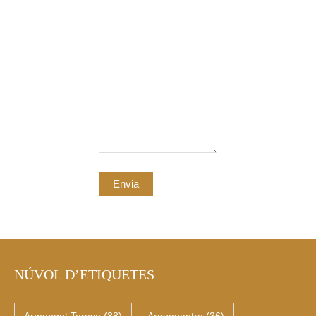
NÚVOL D’ETIQUETES
Armengot Teresa
(38)
Arqueoantro
(36)