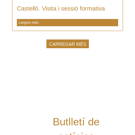
Castelló. Visita i sessió formativa
Llegeix més
CARREGAR MÉS
Vols rebre les
últimes notícies
del Grup al teu
mail i estar al dia
de les nostres
novetats?
Butlletí de