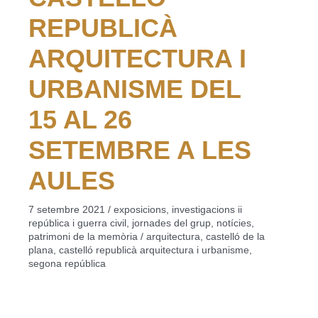
REPUBLICÀ
ARQUITECTURA I
URBANISME DEL
15 AL 26
SETEMBRE A LES
AULES
7 setembre 2021
/
exposicions
,
investigacions ii
república i guerra civil
,
jornades del grup
,
notícies
,
patrimoni de la memòria
/
arquitectura
,
castelló de la
plana
,
castelló republicà arquitectura i urbanisme
,
segona república