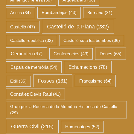
Arxius
(34)
Bombardejos
(43)
Borriana
(31)
Castelló de la Plana
(282)
Castelló
(47)
Castelló republicà
(32)
Castelló sota les bombes
(36)
Cementeri
(97)
Dones
(65)
Conferències
(43)
Espais de memòria
(54)
Exhumacions
(78)
Fosses
(131)
Franquisme
(64)
Exili
(35)
González Devis Raül
(41)
Grup per la Recerca de la Memòria Històrica de Castelló
(29)
Guerra Civil
(215)
Homenatges
(52)