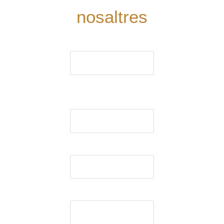
nosaltres
El nom (obligatori)
El correu electrònic
(obligatori)
Assumpte
El missatge