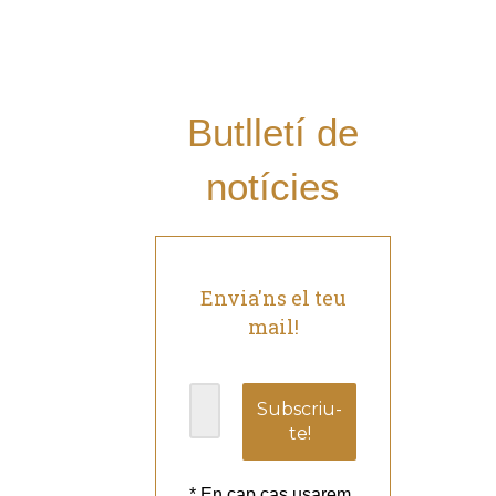
del Grup al teu
mail i estar al dia
de les nostres
novetats?
Butlletí de
notícies
Envia'ns el teu
mail!
* En cap cas usarem