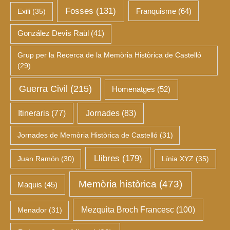
Fosses
(131)
Franquisme
(64)
Exili
(35)
González Devis Raül
(41)
Grup per la Recerca de la Memòria Històrica de Castelló
(29)
Guerra Civil
(215)
Homenatges
(52)
Itineraris
(77)
Jornades
(83)
Jornades de Memòria Històrica de Castelló
(31)
Llibres
(179)
Juan Ramón
(30)
Línia XYZ
(35)
Memòria històrica
(473)
Maquis
(45)
Mezquita Broch Francesc
(100)
Menador
(31)