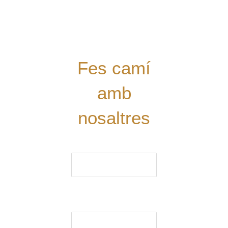
Tens alguna
proposta?
Digues la
teua!
Fes camí
amb
nosaltres
El nom (obligatori)
El correu electrònic
(obligatori)